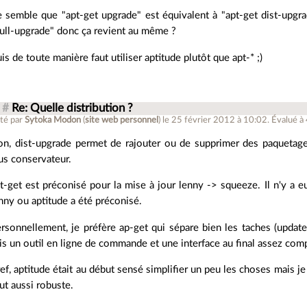
e semble que "apt-get upgrade" est équivalent à "apt-get dist-upgra
full-upgrade" donc ça revient au même ?
uis de toute manière faut utiliser aptitude plutôt que apt-* ;)
#
Re: Quelle distribution ?
té par
Sytoka Modon
(
site web personnel
)
le 25 février 2012 à 10:02
.
Évalué à
n, dist-upgrade permet de rajouter ou de supprimer des paquetage
us conservateur.
t-get est préconisé pour la mise à jour lenny -> squeeze. Il n'y a e
nny ou aptitude a été préconisé.
rsonnellement, je préfère ap-get qui sépare bien les taches (update
is un outil en ligne de commande et une interface au final assez com
ef, aptitude était au début sensé simplifier un peu les choses mais je 
ut aussi robuste.