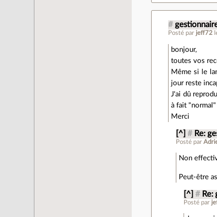
#
gestionnaire
Posté par
jeff72
bonjour,
toutes vos rec
Même si le lan
jour reste inc
J'ai dû reprod
à fait "normal"
Merci
[^]
#
Re: ge
Posté par
Adri
Non effectiv
Peut-être as
[^]
#
Re: 
Posté par
je