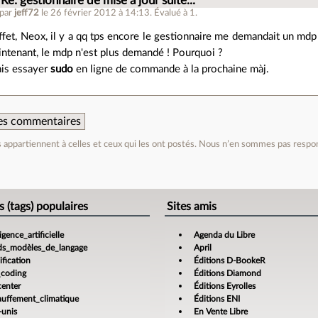
Re: gestionnaire de mise à jour suite...
 par
jeff72
le 26 février 2012 à 14:13
.
Évalué à
1
.
ffet, Neox, il y a qq tps encore le gestionnaire me demandait un mdp 
intenant, le mdp n'est plus demandé ! Pourquoi ?
ais essayer
sudo
en ligne de commande à la prochaine màj.
 des commentaires
appartiennent à celles et ceux qui les ont postés. Nous n’en sommes pas respo
e
s (tags) populaires
Sites amis
ligence_artificielle
Agenda du Libre
ds_modèles_de_langage
April
fication
Éditions D-BookeR
_coding
Éditions Diamond
center
Éditions Eyrolles
auffement_climatique
Éditions ENI
-unis
En Vente Libre