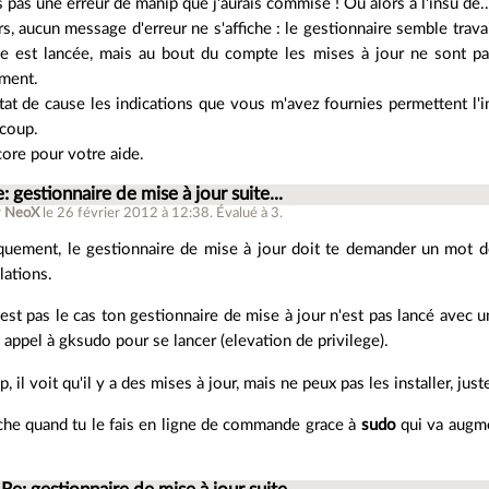
s pas une erreur de manip que j'aurais commise ! Ou alors à l'insu de..
urs, aucun message d'erreur ne s'affiche : le gestionnaire semble trav
est lancée, mais au bout du compte les mises à jour ne sont pas 
ement.
tat de cause les indications que vous m'avez fournies permettent l'in
ucoup.
ore pour votre aide.
: gestionnaire de mise à jour suite...
r
NeoX
le 26 février 2012 à 12:38
.
Évalué à
3
.
quement, le gestionnaire de mise à jour doit te demander un mot d
lations.
'est pas le cas ton gestionnaire de mise à jour n'est pas lancé avec un
s appel à gksudo pour se lancer (elevation de privilege).
, il voit qu'il y a des mises à jour, mais ne peux pas les installer, just
che quand tu le fais en ligne de commande grace à
sudo
qui va augme