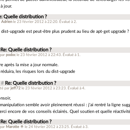
à jour.
: Quelle distribution ?
r
Adrien
le 23 février 2012 à 22:20
.
Évalué à
2
.
 dist-upgrade est peut-être plus prudent au lieu de apt-get upgrade ?
Re: Quelle distribution ?
 par
podoc
le 23 février 2012 à 22:43
.
Évalué à
1
.
ire après la mise a jour normale.
 réduira, les risques lors du dist-upgrade
#
Re: Quelle distribution ?
té par
jeff72
le 23 février 2012 à 23:23
.
Évalué à
4
.
nsoir,
 manipulation semble avoir pleinement réussi : j'ai rentré la ligne sug
rci encore de vos conseils éclairés. Quel soutien et quelle réactivité
Re: Quelle distribution ?
 par
Marotte ⛧
le 24 février 2012 à 23:25
.
Évalué à
3
.