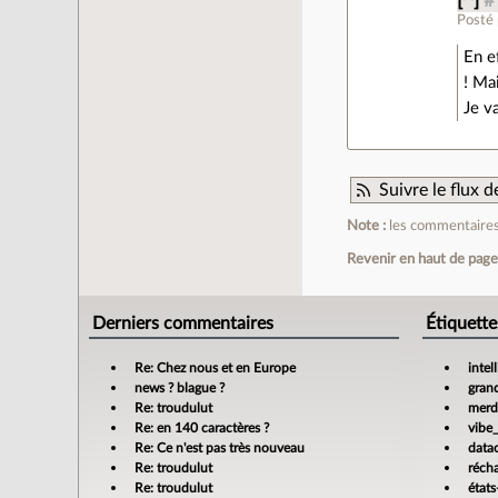
[^]
#
Posté
En e
! Ma
Je v
Suivre le flux
Note :
les commentaires 
Revenir en haut de pag
Derniers commentaires
Étiquette
Re: Chez nous et en Europe
intel
news ? blague ?
gran
Re: troudulut
merdi
Re: en 140 caractères ?
vibe
Re: Ce n'est pas très nouveau
data
Re: troudulut
réch
Re: troudulut
états