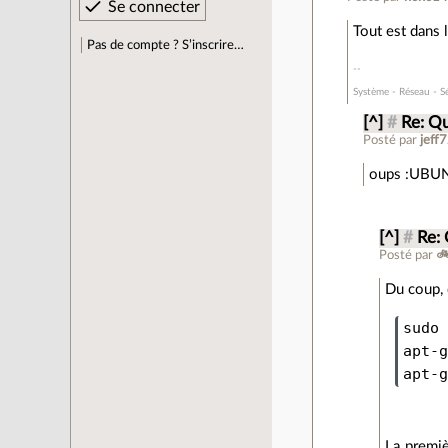
Tout est dans l
Pas de compte ? S’inscrire…
Système - Réseau - S
[^]
#
Re: Qu
Posté par
jeff
oups :UBUN
[^]
#
Re: 
Posté par

Du coup, 
sudo 
apt-g
La premiè