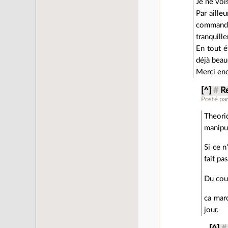
Je ne voi
Par aille
commande 
tranquill
En tout é
déjà bea
Merci enc
[^]
#
Re
Posté pa
Theori
manipu
Si ce n
fait pa
Du coup
ca mar
jour.