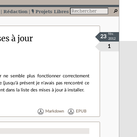
Rédaction
🎙️ Projets Libres
fév.
es à jour
23
2012
1
ur ne semble plus fonctionner correctement
e (jusqu'à présent je n'avais pas rencontré ce
t dans la liste des mises à jour à installer.
Markdown
EPUB