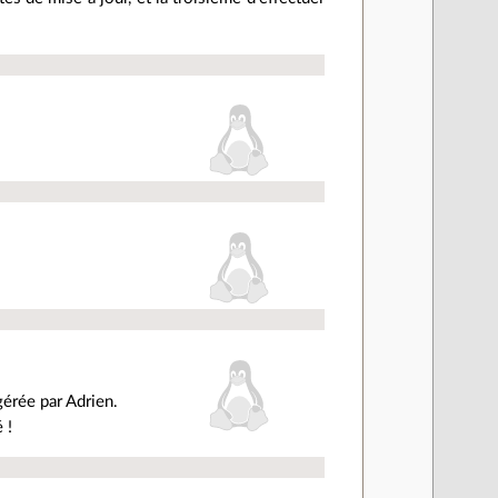
gérée par Adrien.
 !