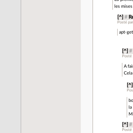
les mises 
[^]
#
Re
Posté pa
apt-get
[^]
#
Posté
A fa
Cela
[^]
Pos
bo
la
Me
[^]
#
Posté