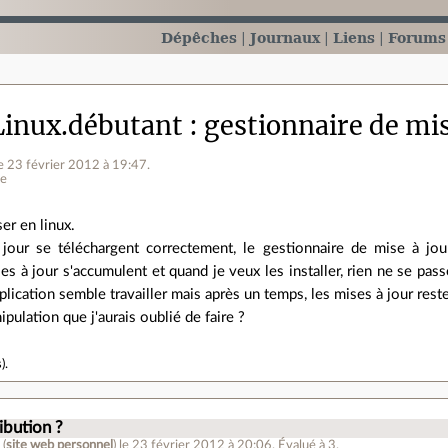
Dépêches
Journaux
Liens
Forums
inux.débutant
gestionnaire de mis
le 23 février 2012 à 19:47
.
ne
er en linux.
 jour se téléchargent correctement, le gestionnaire de mise à jo
es à jour s'accumulent et quand je veux les installer, rien ne se pass
plication semble travailler mais après un temps, les mises à jour resten
ipulation que j'aurais oublié de faire ?
s
).
ibution ?
4
(
site web personnel
)
le 23 février 2012 à 20:06
.
Évalué à
3
.