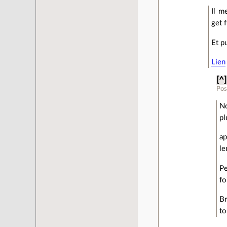
Il m
get 
Et p
Lien
[^]
Pos
No
pl
ap
le
Pe
fo
Br
to