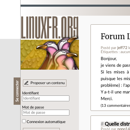
Forum L
Posté par
jeff72
Étiquettes : aucu
Bonjour,
je viens de pass
Si les mises à
puisque les mis
Se connecter
Proposer un contenu
problème) : l'ap
Y a-t-il une man
Identifiant
Merci.
(
13 commentaire
Mot de passe
Connexion automatique
#
Quelle distr
Posté par
nono1