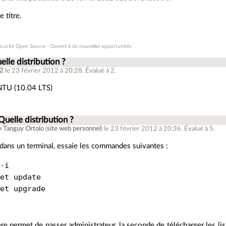
e titre.
écurité Open Source - Ouvert à de nouvelles opportunités
elle distribution ?
72
le 23 février 2012 à 20:28
.
Évalué à
2
.
TU (10.04 LTS)
Quelle distribution ?
 Tanguy Ortolo
(
site web personnel
)
le 23 février 2012 à 20:36
.
Évalué à
5
.
dans un terminal, essaie les commandes suivantes :
-i

et update

re permet de passer administrateur, la seconde de télécharger les list