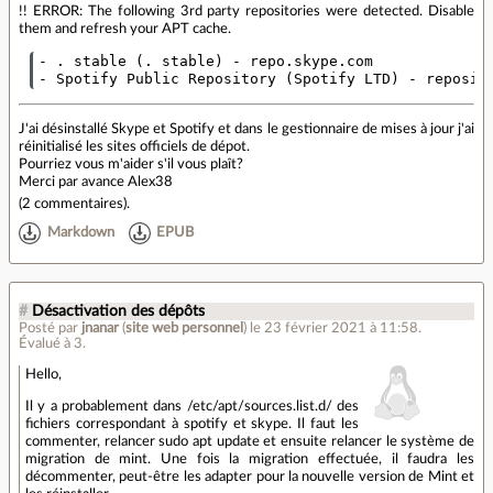
!! ERROR: The following 3rd party repositories were detected. Disable
them and refresh your APT cache.
- . stable (. stable) - repo.skype.com

J'ai désinstallé Skype et Spotify et dans le gestionnaire de mises à jour j'ai
réinitialisé les sites officiels de dépot.
Pourriez vous m'aider s'il vous plaît?
Merci par avance Alex38
(
2 commentaires
).
Markdown
EPUB
#
Désactivation des dépôts
Posté par
jnanar
(
site web personnel
)
le 23 février 2021 à 11:58
.
Évalué à
3
.
Hello,
Il y a probablement dans /etc/apt/sources.list.d/ des
fichiers correspondant à spotify et skype. Il faut les
commenter, relancer sudo apt update et ensuite relancer le système de
migration de mint. Une fois la migration effectuée, il faudra les
décommenter, peut-être les adapter pour la nouvelle version de Mint et