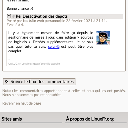
les réinstaller.
Bonne chance :-)
[^]
#
Re: Désactivation des dépôts
Posté par
ted
(
site web personnel
)
le 23 février 2021 à 21:11
.
Évalué à
4
.
Il y a également moyen de faire ça depuis le
gestionnaire de mises à jour, dans edition > sources
de logiciels > Dépôts supplémentaires. Je ne sais
pas quel tuto tu suis,
celui-là
est peut être plus
complet.
Un LUG en Lorraine : https://enunclic-cappel.fr
Suivre le flux des commentaires
Note :
les commentaires appartiennent à celles et ceux qui les ont postés.
Nous n’en sommes pas responsables.
Revenir en haut de page
Sites amis
À propos de LinuxFr.org