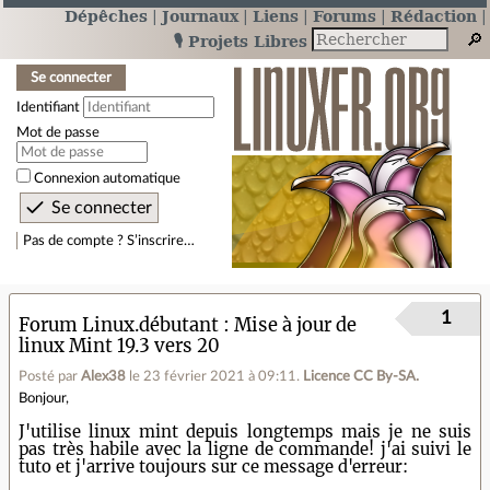
Dépêches
Journaux
Liens
Forums
Rédaction
🎙️ Projets Libres
Se connecter
Identifiant
Mot de passe
Connexion automatique
Pas de compte ? S’inscrire…
1
Forum Linux.débutant
Mise à jour de
linux Mint 19.3 vers 20
Posté par
Alex38
le 23 février 2021 à 09:11
.
Licence CC By‑SA.
Bonjour,
J'utilise linux mint depuis longtemps mais je ne suis
pas très habile avec la ligne de commande! j'ai suivi le
tuto et j'arrive toujours sur ce message d'erreur: