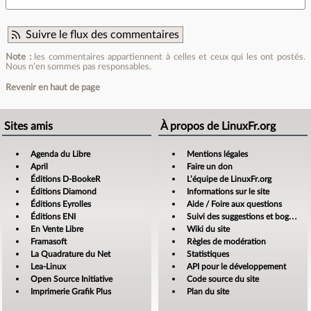
Suivre le flux des commentaires
Note :
les commentaires appartiennent à celles et ceux qui les ont postés.
Nous n’en sommes pas responsables.
Revenir en haut de page
Sites amis
À propos de LinuxFr.org
Agenda du Libre
Mentions légales
April
Faire un don
Éditions D-BookeR
L’équipe de LinuxFr.org
Éditions Diamond
Informations sur le site
Éditions Eyrolles
Aide / Foire aux questions
Éditions ENI
Suivi des suggestions et bogues
En Vente Libre
Wiki du site
Framasoft
Règles de modération
La Quadrature du Net
Statistiques
Lea-Linux
API pour le développement
Open Source Initiative
Code source du site
Imprimerie Grafik Plus
Plan du site