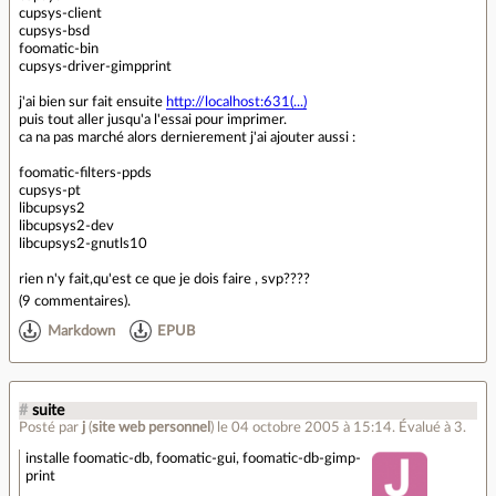
cupsys-client
cupsys-bsd
foomatic-bin
cupsys-driver-gimpprint
j'ai bien sur fait ensuite
http://localhost:631(...)
puis tout aller jusqu'a l'essai pour imprimer.
ca na pas marché alors dernierement j'ai ajouter aussi :
foomatic-filters-ppds
cupsys-pt
libcupsys2
libcupsys2-dev
libcupsys2-gnutls10
rien n'y fait,qu'est ce que je dois faire , svp????
(
9 commentaires
).
Markdown
EPUB
#
suite
Posté par
j
(
site web personnel
)
le 04 octobre 2005 à 15:14
.
Évalué à
3
.
installe foomatic-db, foomatic-gui, foomatic-db-gimp-
print