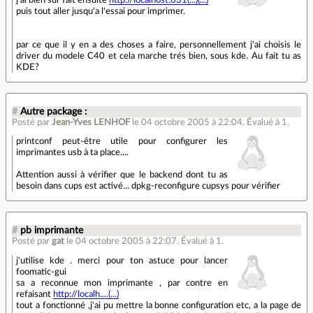
puis tout aller jusqu'a l'essai pour imprimer.
par ce que il y en a des choses a faire, personnellement j'ai choisis le
driver du modele C40 et cela marche trés bien, sous kde. Au fait tu as
KDE?
#
Autre package :
Posté par
Jean-Yves LENHOF
le 04 octobre 2005 à 22:04
.
Évalué à
1
.
printconf peut-être utile pour configurer les
imprimantes usb à ta place....
Attention aussi à vérifier que le backend dont tu as
besoin dans cups est activé... dpkg-reconfigure cupsys pour vérifier
#
pb imprimante
Posté par
gat
le 04 octobre 2005 à 22:07
.
Évalué à
1
.
j'utilise kde . merci pour ton astuce pour lancer
foomatic-gui
sa a reconnue mon imprimante , par contre en
refaisant
http://localh....(...)
tout a fonctionné ,j'ai pu mettre la bonne configuration etc, a la page de