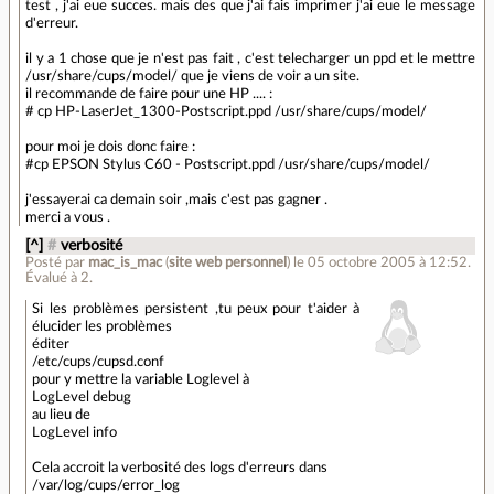
test , j'ai eue succes. mais des que j'ai fais imprimer j'ai eue le message
d'erreur.
il y a 1 chose que je n'est pas fait , c'est telecharger un ppd et le mettre
/usr/share/cups/model/ que je viens de voir a un site.
il recommande de faire pour une HP .... :
# cp HP-LaserJet_1300-Postscript.ppd /usr/share/cups/model/
pour moi je dois donc faire :
#cp EPSON Stylus C60 - Postscript.ppd /usr/share/cups/model/
j'essayerai ca demain soir ,mais c'est pas gagner .
merci a vous .
[^]
#
verbosité
Posté par
mac_is_mac
(
site web personnel
)
le 05 octobre 2005 à 12:52
.
Évalué à
2
.
Si les problèmes persistent ,tu peux pour t'aider à
élucider les problèmes
éditer
/etc/cups/cupsd.conf
pour y mettre la variable Loglevel à
LogLevel debug
au lieu de
LogLevel info
Cela accroit la verbosité des logs d'erreurs dans
/var/log/cups/error_log