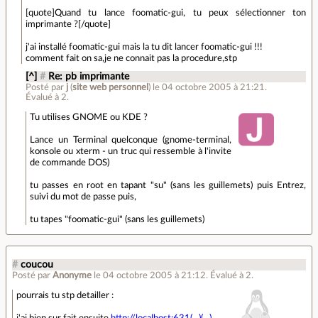
[quote]Quand tu lance foomatic-gui, tu peux sélectionner ton
imprimante ?[/quote]
j'ai installé foomatic-gui mais la tu dit lancer foomatic-gui !!!
comment fait on sa,je ne connait pas la procedure,stp
[^]
#
Re: pb imprimante
Posté par
j
(
site web personnel
)
le 04 octobre 2005 à 21:21
.
Évalué à
2
.
Tu utilises GNOME ou KDE ?
Lance un Terminal quelconque (gnome-terminal,
konsole ou xterm - un truc qui ressemble à l'invite
de commande DOS)
tu passes en root en tapant "su" (sans les guillemets) puis Entrez,
suivi du mot de passe puis,
tu tapes "foomatic-gui" (sans les guillemets)
#
coucou
Posté par
Anonyme
le 04 octobre 2005 à 21:12
.
Évalué à
2
.
pourrais tu stp detailler :
j'ai bien sur fait ensuite
http://localhost:631(...)(...)