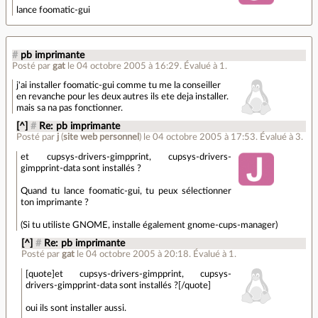
lance foomatic-gui
#
pb imprimante
Posté par
gat
le 04 octobre 2005 à 16:29
.
Évalué à
1
.
j'ai installer foomatic-gui comme tu me la conseiller
en revanche pour les deux autres ils ete deja installer.
mais sa na pas fonctionner.
[^]
#
Re: pb imprimante
Posté par
j
(
site web personnel
)
le 04 octobre 2005 à 17:53
.
Évalué à
3
.
et cupsys-drivers-gimpprint, cupsys-drivers-
gimpprint-data sont installés ?
Quand tu lance foomatic-gui, tu peux sélectionner
ton imprimante ?
(Si tu utiliste GNOME, installe également gnome-cups-manager)
[^]
#
Re: pb imprimante
Posté par
gat
le 04 octobre 2005 à 20:18
.
Évalué à
1
.
[quote]et cupsys-drivers-gimpprint, cupsys-
drivers-gimpprint-data sont installés ?[/quote]
oui ils sont installer aussi.