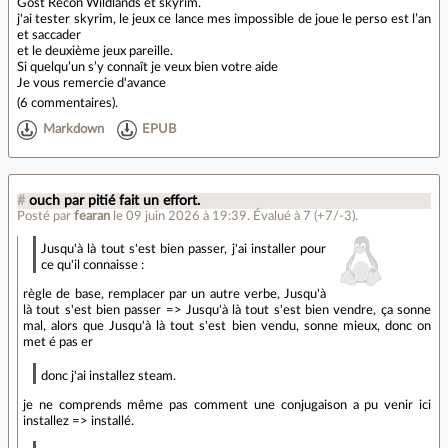
Gost Recon Wildlands et skyrim.
j'ai tester skyrim, le jeux ce lance mes impossible de joue le perso est l’an
et saccader
et le deuxième jeux pareille.
Si quelqu’un s’y connaît je veux bien votre aide
Je vous remercie d'avance
(
6 commentaires
).
Markdown
EPUB
#
ouch par pitié fait un effort.
Posté par
fearan
le 09 juin 2026 à 19:39
.
Évalué à
7
(+7/-3)
.
Jusqu'à là tout s'est bien passer, j'ai installer pour
ce qu'il connaisse :
règle de base, remplacer par un autre verbe, Jusqu'à
là tout s'est bien passer => Jusqu'à là tout s'est bien vendre, ça sonne
mal, alors que Jusqu'à là tout s'est bien vendu, sonne mieux, donc on
met é pas er
donc j'ai installez steam.
je ne comprends même pas comment une conjugaison a pu venir ici
installez => installé.