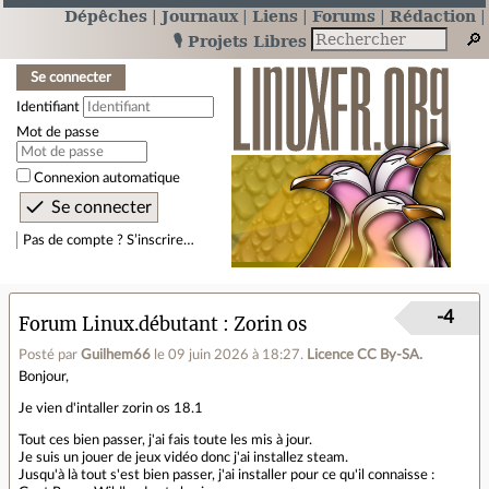
Dépêches
Journaux
Liens
Forums
Rédaction
🎙️ Projets Libres
Se connecter
Identifiant
Mot de passe
Connexion automatique
Pas de compte ? S’inscrire…
-4
Forum Linux.débutant
Zorin os
Posté par
Guilhem66
le 09 juin 2026 à 18:27
.
Licence CC By‑SA.
Bonjour,
Je vien d'intaller zorin os 18.1
Tout ces bien passer, j'ai fais toute les mis à jour.
Je suis un jouer de jeux vidéo donc j'ai installez steam.
Jusqu'à là tout s'est bien passer, j'ai installer pour ce qu'il connaisse :