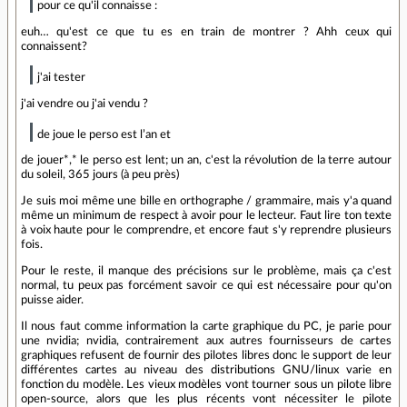
pour ce qu'il connaisse :
euh… qu'est ce que tu es en train de montrer ? Ahh ceux qui
connaissent?
j'ai tester
j'ai vendre ou j'ai vendu ?
de joue le perso est l’an et
de jouer*,* le perso est lent; un an, c'est la révolution de la terre autour
du soleil, 365 jours (à peu près)
Je suis moi même une bille en orthographe / grammaire, mais y'a quand
même un minimum de respect à avoir pour le lecteur. Faut lire ton texte
à voix haute pour le comprendre, et encore faut s'y reprendre plusieurs
fois.
Pour le reste, il manque des précisions sur le problème, mais ça c'est
normal, tu peux pas forcément savoir ce qui est nécessaire pour qu'on
puisse aider.
Il nous faut comme information la carte graphique du PC, je parie pour
une nvidia; nvidia, contrairement aux autres fournisseurs de cartes
graphiques refusent de fournir des pilotes libres donc le support de leur
différentes cartes au niveau des distributions GNU/linux varie en
fonction du modèle. Les vieux modèles vont tourner sous un pilote libre
open-source, alors que les plus récents vont nécessiter le pilote