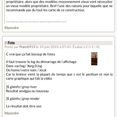
propriétaire, alors que des modèles moyennement vieux vont nécessiter
un vieux modèle propriétaire. Bref l'une des raisons pour laquelle que ne
recommande pas du tout les carte de ce constructeur.
Il ne faut pas décorner les boeufs avant d'avoir semé le vent
Répondre
#
Fote
Posté par
Franck913
le 10 juin 2026 à 07:45
.
Évalué à
2
(+1/-0)
.
C vrai que ça fait bocoup de fotes
Il faut trouver le log du démarrage de l affichage
Dans var/log/ Xorg.0.log
Ou home/votre nom /.local
Car la lenteur vient la plupart du temps que c est le pentium et non la
carte graphique qui fait la vidéo
.
]$ glxinfo | grep river
Resultat amdgpu ou nouveau
]$ glxinfo | grep render
Le résultat doit être yes
Répondre