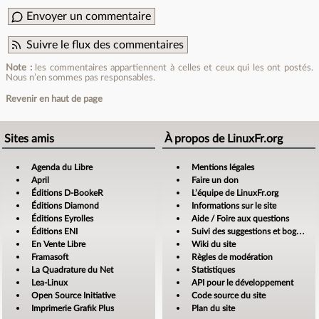
Envoyer un commentaire
Suivre le flux des commentaires
Note :
les commentaires appartiennent à celles et ceux qui les ont postés.
Nous n’en sommes pas responsables.
Revenir en haut de page
Sites amis
À propos de LinuxFr.org
Agenda du Libre
Mentions légales
April
Faire un don
Éditions D-BookeR
L’équipe de LinuxFr.org
Éditions Diamond
Informations sur le site
Éditions Eyrolles
Aide / Foire aux questions
Éditions ENI
Suivi des suggestions et bogues
En Vente Libre
Wiki du site
Framasoft
Règles de modération
La Quadrature du Net
Statistiques
Lea-Linux
API pour le développement
Open Source Initiative
Code source du site
Imprimerie Grafik Plus
Plan du site