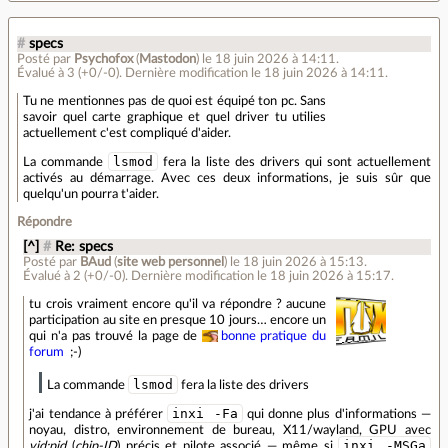
#
specs
Posté par
Psychofox
(
Mastodon
)
le 18 juin 2026 à 14:11
.
Évalué à
3
(+0/-0)
.
Dernière modification le 18 juin 2026 à 14:11.
Tu ne mentionnes pas de quoi est équipé ton pc. Sans
savoir quel carte graphique et quel driver tu utilies
actuellement c'est compliqué d'aider.
lsmod
La commande
fera la liste des drivers qui sont actuellement
activés au démarrage. Avec ces deux informations, je suis sûr que
quelqu'un pourra t'aider.
Répondre
[^]
#
Re: specs
Posté par
BAud
(
site web personnel
)
le 18 juin 2026 à 15:13
.
Évalué à
2
(+0/-0)
.
Dernière modification le 18 juin 2026 à 15:17.
tu crois vraiment encore qu'il va répondre ? aucune
participation au site en presque 10 jours… encore un
qui n'a pas trouvé la page de
bonne pratique du
forum
;-)
lsmod
La commande
fera la liste des drivers
inxi -Fa
j'ai tendance à préférer
qui donne plus d'informations —
noyau, distro, environnement de bureau, X11/wayland, GPU avec
inxi -MSGa
vid:pid
(
chip-ID
) précis et pilote associé — même si