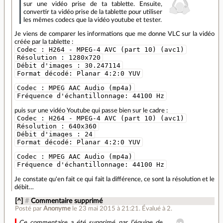
sur une vidéo prise de ta tablette. Ensuite,
convertir ta vidéo prise de la tablette pour utiliser
les mêmes codecs que la vidéo youtube et tester.
Je viens de comparer les informations que me donne VLC sur la vidéo
créée par la tablette :
Codec : H264 - MPEG-4 AVC (part 10) (avc1)
Résolution : 1280x720
Débit d'images : 30.247114
Format décodé: Planar 4:2:0 YUV
Codec : MPEG AAC Audio (mp4a)
Fréquence d'échantillonnage: 44100 Hz
puis sur une vidéo Youtube qui passe bien sur le cadre :
Codec : H264 - MPEG-4 AVC (part 10) (avc1)
Résolution : 640x360
Débit d'images : 24
Format décodé: Planar 4:2:0 YUV
Codec : MPEG AAC Audio (mp4a)
Fréquence d'échantillonnage: 44100 Hz
Je constate qu'en fait ce qui fait la différence, ce sont la résolution et le
débit…
[^]
#
Commentaire supprimé
Posté par
Anonyme
le 23 mai 2015 à 21:21
.
Évalué à
2
.
Ce commentaire a été supprimé par l’équipe de