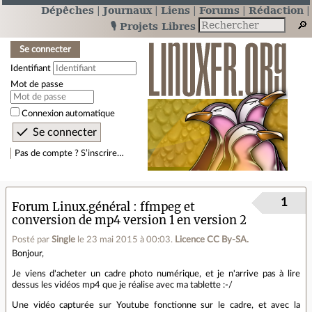
Dépêches
Journaux
Liens
Forums
Rédaction
🎙️ Projets Libres
Se connecter
Identifiant
Mot de passe
Connexion automatique
Pas de compte ? S’inscrire…
1
Forum Linux.général
ffmpeg et
conversion de mp4 version 1 en version 2
Posté par
Single
le 23 mai 2015 à 00:03
.
Licence CC By‑SA.
Bonjour,
Je viens d'acheter un cadre photo numérique, et je n'arrive pas à lire
dessus les vidéos mp4 que je réalise avec ma tablette :-/
Une vidéo capturée sur Youtube fonctionne sur le cadre, et avec la