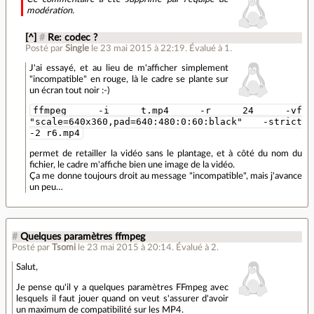
modération.
[^]
#
Re: codec ?
Posté par
Single
le 23 mai 2015 à 22:19
.
Évalué à
1
.
J'ai essayé, et au lieu de m'afficher simplement
"incompatible" en rouge, là le cadre se plante sur
un écran tout noir :-)
ffmpeg -i t.mp4 -r 24 -vf
"scale=640x360,pad=640:480:0:60:black" -strict
-2 r6.mp4
permet de retailler la vidéo sans le plantage, et à côté du nom du
fichier, le cadre m'affiche bien une image de la vidéo.
Ça me donne toujours droit au message "incompatible", mais j'avance
un peu…
#
Quelques paramètres ffmpeg
Posté par
Tsomi
le 23 mai 2015 à 20:14
.
Évalué à
2
.
Salut,
Je pense qu'il y a quelques paramètres FFmpeg avec
lesquels il faut jouer quand on veut s'assurer d'avoir
un maximum de compatibilité sur les MP4.