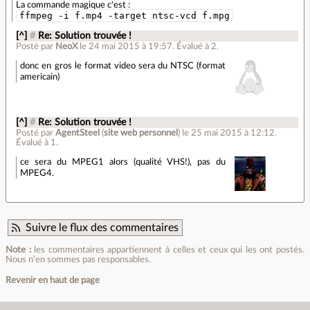
La commande magique c'est :
ffmpeg -i f.mp4 -target ntsc-vcd f.mpg
[^]
#
Re: Solution trouvée !
Posté par
NeoX
le 24 mai 2015 à 19:57
.
Évalué à
2
.
donc en gros le format video sera du NTSC (format
americain)
[^]
#
Re: Solution trouvée !
Posté par
AgentSteel
(
site web personnel
)
le 25 mai 2015 à 12:12
.
Évalué à
1
.
ce sera du MPEG1 alors (qualité VHS!), pas du
MPEG4.
Suivre le flux des commentaires
Note :
les commentaires appartiennent à celles et ceux qui les ont postés.
Nous n’en sommes pas responsables.
Revenir en haut de page