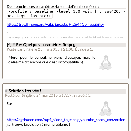
De mémoire, ces paramètres-là sont déjà un bon début :
-profile:v baseline -level 3.0 -pix_fmt yuv420p -
movflags +faststart
https://trac.ffmpeg.org/wiki/Encode/H.264#Compatibility
a systems programmer has seen the terrors of the world and understood the intrinsic horror of existence
[^]
#
Re: Quelques paramètres ffmpeg
Posté par
Single
le 23 mai 2015 à 21:00
.
Évalué à
1
.
Merci pour le conseil, je viens d'essayer, mais le
cadre me dit encore que c'est incompatible :-(
#
Solution trouvée !
Posté par
Single
le 24 mai 2015 à 17:19
.
Évalué à
1
.
Sur
https://dgtlmoon.com/mp4_video_to_mpeg_youtube_ready_conversion
j'ai trouvé la solution à mon problème !