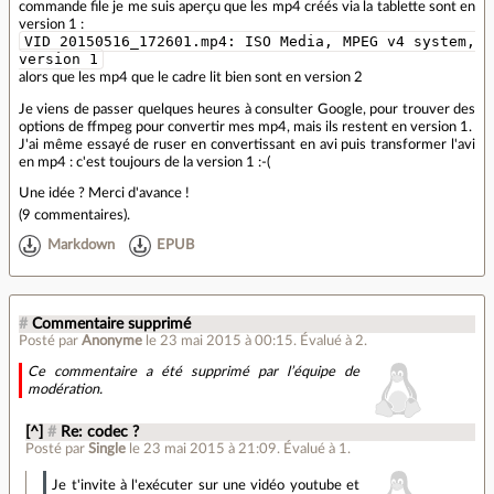
commande file je me suis aperçu que les mp4 créés via la tablette sont en
version 1 :
VID_20150516_172601.mp4: ISO Media, MPEG v4 system,
version 1
alors que les mp4 que le cadre lit bien sont en version 2
Je viens de passer quelques heures à consulter Google, pour trouver des
options de ffmpeg pour convertir mes mp4, mais ils restent en version 1.
J'ai même essayé de ruser en convertissant en avi puis transformer l'avi
en mp4 : c'est toujours de la version 1 :-(
Une idée ? Merci d'avance !
(
9 commentaires
).
Markdown
EPUB
#
Commentaire supprimé
Posté par
Anonyme
le 23 mai 2015 à 00:15
.
Évalué à
2
.
Ce commentaire a été supprimé par l’équipe de
modération.
[^]
#
Re: codec ?
Posté par
Single
le 23 mai 2015 à 21:09
.
Évalué à
1
.
Je t'invite à l'exécuter sur une vidéo youtube et