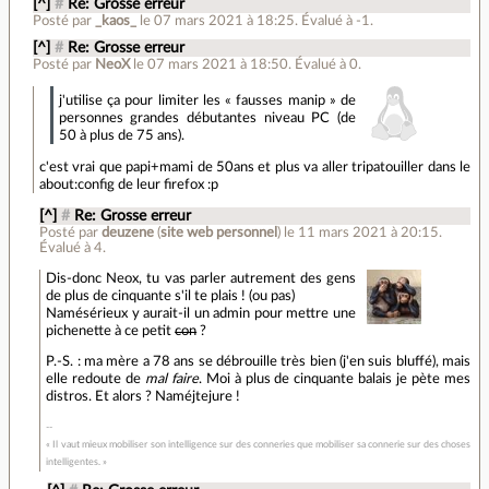
[^]
#
Re: Grosse erreur
Posté par
_kaos_
le 07 mars 2021 à 18:25
.
Évalué à
-1
.
[^]
#
Re: Grosse erreur
Posté par
NeoX
le 07 mars 2021 à 18:50
.
Évalué à
0
.
j'utilise ça pour limiter les « fausses manip » de
personnes grandes débutantes niveau PC (de
50 à plus de 75 ans).
c'est vrai que papi+mami de 50ans et plus va aller tripatouiller dans le
about:config de leur firefox :p
[^]
#
Re: Grosse erreur
Posté par
deuzene
(
site web personnel
)
le 11 mars 2021 à 20:15
.
Évalué à
4
.
Dis-donc Neox, tu vas parler autrement des gens
de plus de cinquante s'il te plais ! (ou pas)
Namésérieux y aurait-il un admin pour mettre une
pichenette à ce petit
con
?
P.-S. : ma mère a 78 ans se débrouille très bien (j'en suis bluffé), mais
elle redoute de
mal faire
. Moi à plus de cinquante balais je pète mes
distros. Et alors ? Naméjtejure !
« Il vaut mieux mobiliser son intelligence sur des conneries que mobiliser sa connerie sur des choses
intelligentes. »