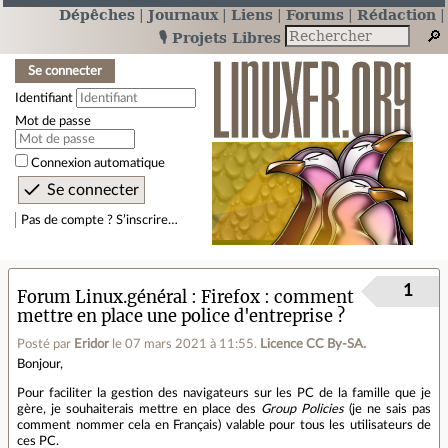
Dépêches
Journaux
Liens
Forums
Rédaction
🎙️ Projets Libres
Se connecter
Identifiant
Mot de passe
Connexion automatique
Pas de compte ? S’inscrire…
1
Forum Linux.général
Firefox : comment
mettre en place une police d'entreprise ?
Posté par
Eridor
le 07 mars 2021 à 11:55
.
Licence CC By‑SA.
Bonjour,
Pour faciliter la gestion des navigateurs sur les PC de la famille que je
gère, je souhaiterais mettre en place des
Group Policies
(je ne sais pas
comment nommer cela en Français) valable pour tous les utilisateurs de
ces PC.