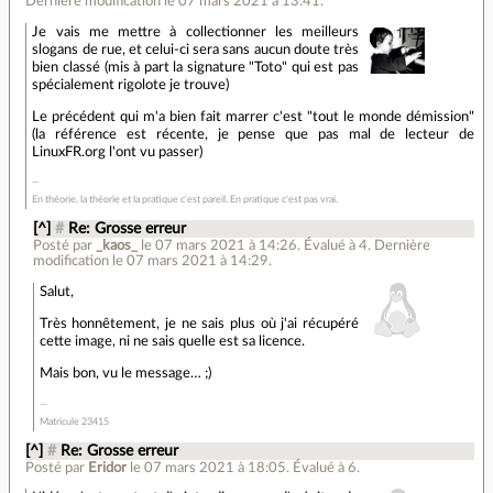
Dernière modification le 07 mars 2021 à 13:41.
Je vais me mettre à collectionner les meilleurs
slogans de rue, et celui-ci sera sans aucun doute très
bien classé (mis à part la signature "Toto" qui est pas
spécialement rigolote je trouve)
Le précédent qui m'a bien fait marrer c'est "tout le monde démission"
(la référence est récente, je pense que pas mal de lecteur de
LinuxFR.org l'ont vu passer)
En théorie, la théorie et la pratique c'est pareil. En pratique c'est pas vrai.
[^]
#
Re: Grosse erreur
Posté par
_kaos_
le 07 mars 2021 à 14:26
.
Évalué à
4
.
Dernière
modification le 07 mars 2021 à 14:29.
Salut,
Très honnêtement, je ne sais plus où j'ai récupéré
cette image, ni ne sais quelle est sa licence.
Mais bon, vu le message… ;)
Matricule 23415
[^]
#
Re: Grosse erreur
Posté par
Eridor
le 07 mars 2021 à 18:05
.
Évalué à
6
.