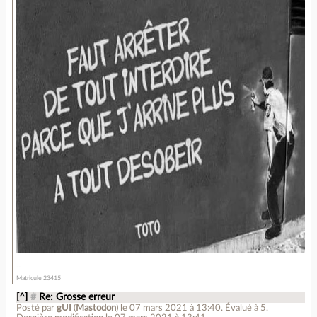
Matricule 23415
[^]
#
Re: Grosse erreur
Posté par
gUI
(
Mastodon
)
le 07 mars 2021 à 13:40
.
Évalué à
5
.