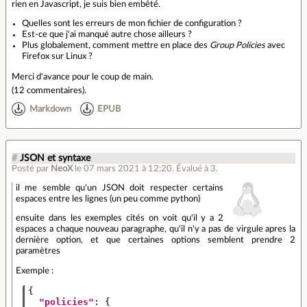
rien en Javascript, je suis bien embêté.
Quelles sont les erreurs de mon fichier de configuration ?
Est-ce que j'ai manqué autre chose ailleurs ?
Plus globalement, comment mettre en place des
Group Policies
avec
Firefox sur Linux ?
Merci d'avance pour le coup de main.
(
12 commentaires
).
Markdown
EPUB
#
JSON et syntaxe
Posté par
NeoX
le 07 mars 2021 à 12:20
.
Évalué à
3
.
il me semble qu'un JSON doit respecter certains
espaces entre les lignes (un peu comme python)
ensuite dans les exemples cités on voit qu'il y a 2
espaces a chaque nouveau paragraphe, qu'il n'y a pas de virgule apres la
dernière option, et que certaines options semblent prendre 2
paramètres
Exemple :
{
"policies"
:
{