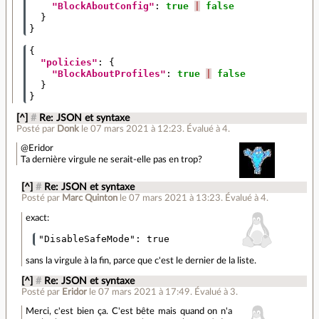
"BlockAboutConfig"
:
true
|
false
}
}
{
"policies"
:
{
"BlockAboutProfiles"
:
true
|
false
}
}
[^]
#
Re: JSON et syntaxe
Posté par
Donk
le 07 mars 2021 à 12:23
.
Évalué à
4
.
@Eridor
Ta dernière virgule ne serait-elle pas en trop?
[^]
#
Re: JSON et syntaxe
Posté par
Marc Quinton
le 07 mars 2021 à 13:23
.
Évalué à
4
.
exact:
sans la virgule à la fin, parce que c'est le dernier de la liste.
[^]
#
Re: JSON et syntaxe
Posté par
Eridor
le 07 mars 2021 à 17:49
.
Évalué à
3
.
Merci, c'est bien ça. C'est bête mais quand on n'a