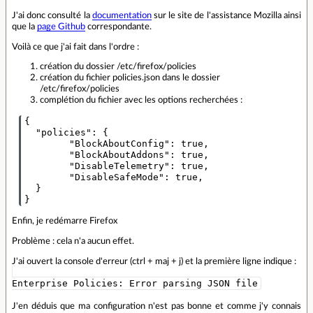
J'ai donc consulté la
documentation
sur le site de l'assistance Mozilla ainsi
que la
page Github
correspondante.
Voilà ce que j'ai fait dans l'ordre :
création du dossier /etc/firefox/policies
création du fichier policies.json dans le dossier
/etc/firefox/policies
complétion du fichier avec les options recherchées :
{

  "policies": {

        "BlockAboutConfig": true,

        "BlockAboutAddons": true,

        "DisableTelemetry": true,

        "DisableSafeMode": true,

  }

Enfin, je redémarre Firefox
Problème : cela n'a aucun effet.
J'ai ouvert la console d'erreur (ctrl + maj + j) et la première ligne indique :
Enterprise Policies: Error parsing JSON file
J'en déduis que ma configuration n'est pas bonne et comme j'y connais