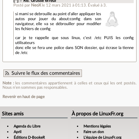
[^]
#
Re: Grosse erreur
Posté par
NeoX
le 12 mars 2021 à 01:13
.
Évalué à
3
.
si mami se debrouille au point d'aller appliquer les
autos pour jouer du about:config dans son
navigateur, elle va se débrouiller pour modifier
les fichiers de config
car je te rappelle que sous linux, c'est /etc PUIS les config
utilisateurs
donc elle se fera une police dans SON dossier, qui écrase la tienne
de /etc
Suivre le flux des commentaires
Note :
les commentaires appartiennent à celles et ceux qui les ont postés.
Nous n’en sommes pas responsables.
Revenir en haut de page
Sites amis
À propos de LinuxFr.org
Agenda du Libre
Mentions légales
April
Faire un don
Éditions D-BookeR
L’équipe de LinuxFr.org