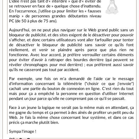
L'idée n'est pas tant d'« interdire » que d'« éviter de
se retrouver en face de » quelque chose d'inattendu.
En l'occurrence, j'utilise ça pour limiter les « fausses
manip » de personnes grandes débutantes niveau
PC (de 50 à plus de 75 ans).
Aujourd'hui, on ne peut plus naviguer sur le Web grand public sans un
bloqueur de publicité, et des sites exigent de le désactiver pour pouvoir
s'afficher, et donc certains utilisateurs vont aller farfouiller pour tenter
de désactiver le bloqueur de publicité sans savoir ce qu'ils font
réellement, et venir se plaindre après parce que plus rien ne
fonctionne. Avec leur accord, je préfère verrouiller certains éléments
pour éviter d'avoir à rattraper des bourdes derrière (qui peuvent se
révéler chronophages pour moi derrière) ; eux préfèrent aussi savoir
qu'ils ne casseront pas tout par accident.
Par exemple, une fois on m'a demandé de l'aide car le message
d'information concernant la télémétrie ("choisir ce que j'envoie")
cachait une partie du bouton de connexion en ligne. C'est rien du tout
mais pour ça a empêché la personne en question d'utiliser Internet
pendant un jour parce qu'elle ne comprenant pas ce qu'il se passait.
Face à un jeune la logique ne serait pas la même mais en attendant, ça
me gagne du temps et ça permet à des aînés de profiter un petit peu du
Web. Je fais la même chose concernant leur système, et dans ce cas
précis ça marche plutôt bien.
Sympa l'image !