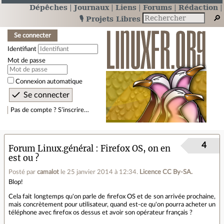
Dépêches
Journaux
Liens
Forums
Rédaction
🎙️ Projets Libres
Se connecter
Identifiant
Mot de passe
Connexion automatique
Pas de compte ? S’inscrire…
4
Forum Linux.général
Firefox OS, on en
est ou ?
Posté par
camalot
le 25 janvier 2014 à 12:34
.
Licence CC By‑SA.
Blop!
Cela fait longtemps qu'on parle de firefox OS et de son arrivée prochaine,
mais concrètement pour utilisateur, quand est-ce qu'on pourra acheter un
téléphone avec firefox os dessus et avoir son opérateur français ?