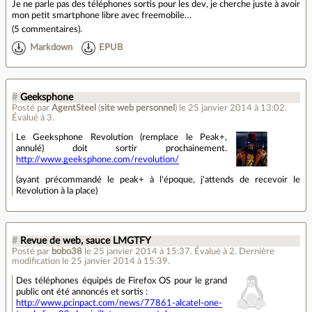
Je ne parle pas des téléphones sortis pour les dev, je cherche juste à avoir
mon petit smartphone libre avec freemobile…
(
5 commentaires
).
Markdown
EPUB
#
Geeksphone
Posté par
AgentSteel
(
site web personnel
)
le 25 janvier 2014 à 13:02
.
Évalué à
3
.
Le Geeksphone Revolution (remplace le Peak+,
annulé) doit sortir prochainement.
http://www.geeksphone.com/revolution/
(ayant précommandé le peak+ à l'époque, j'attends de recevoir le
Revolution à la place)
#
Revue de web, sauce LMGTFY
Posté par
bobo38
le 25 janvier 2014 à 15:37
.
Évalué à
2
.
Dernière
modification le 25 janvier 2014 à 15:39.
Des téléphones équipés de Firefox OS pour le grand
public ont été annoncés et sortis :
http://www.pcinpact.com/news/77861-alcatel-one-