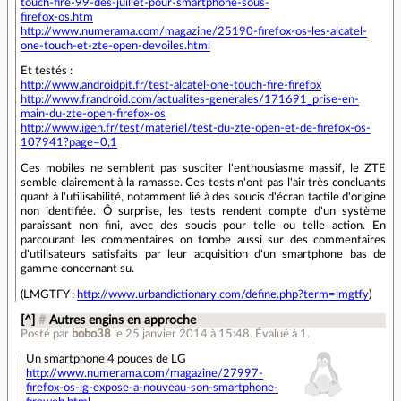
touch-fire-99-des-juillet-pour-smartphone-sous-
firefox-os.htm
http://www.numerama.com/magazine/25190-firefox-os-les-alcatel-
one-touch-et-zte-open-devoiles.html
Et testés :
http://www.androidpit.fr/test-alcatel-one-touch-fire-firefox
http://www.frandroid.com/actualites-generales/171691_prise-en-
main-du-zte-open-firefox-os
http://www.igen.fr/test/materiel/test-du-zte-open-et-de-firefox-os-
107941?page=0,1
Ces mobiles ne semblent pas susciter l'enthousiasme massif, le ZTE
semble clairement à la ramasse. Ces tests n'ont pas l'air très concluants
quant à l'utilisabilité, notamment lié à des soucis d'écran tactile d'origine
non identifiée. Ô surprise, les tests rendent compte d'un système
paraissant non fini, avec des soucis pour telle ou telle action. En
parcourant les commentaires on tombe aussi sur des commentaires
d'utilisateurs satisfaits par leur acquisition d'un smartphone bas de
gamme concernant su.
(LMGTFY :
http://www.urbandictionary.com/define.php?term=lmgtfy
)
[^]
#
Autres engins en approche
Posté par
bobo38
le 25 janvier 2014 à 15:48
.
Évalué à
1
.
Un smartphone 4 pouces de LG
http://www.numerama.com/magazine/27997-
firefox-os-lg-expose-a-nouveau-son-smartphone-