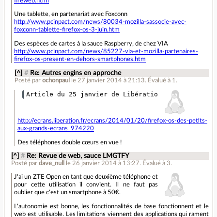
fireweb.html
Une tablette, en partenariat avec Foxconn
http://www.pcinpact.com/news/80034-mozilla-sassocie-avec-
foxconn-tablette-firefox-os-3-juin.htm
Des espèces de cartes à la sauce Raspberry, de chez VIA
http://www.pcinpact.com/news/85227-via-et-mozilla-partenaires-
firefox-os-present-en-dehors-smartphones.htm
[^]
#
Re: Autres engins en approche
Posté par
ochonpaul
le 27 janvier 2014 à 21:13
.
Évalué à
1
.
http://ecrans.liberation.fr/ecrans/2014/01/20/firefox-os-des-petits-
aux-grands-ecrans_974220
Des téléphones double cœurs en vue !
[^]
#
Re: Revue de web, sauce LMGTFY
Posté par
dave_null
le 26 janvier 2014 à 13:27
.
Évalué à
3
.
J'ai un ZTE Open en tant que deuxième téléphone et
pour cette utilisation il convient. Il ne faut pas
oublier que c'est un smartphone à 50€.
L'autonomie est bonne, les fonctionnalités de base fonctionnent et le
web est utilisable. Les limitations viennent des applications qui rament