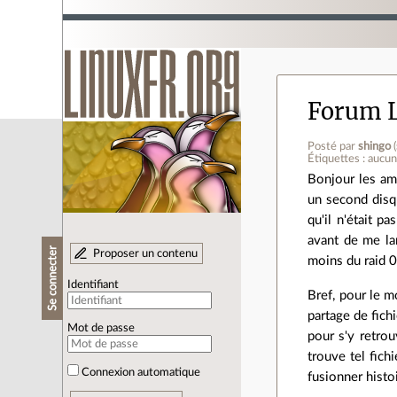
Forum L
Posté par
shingo
(
Étiquettes : aucu
Bonjour les am
un second disq
qu'il n'était p
avant de me la
Se connecter
Proposer un contenu
moins du raid 0
Identifiant
Bref, pour le m
partage de fich
Mot de passe
pour s'y retrou
trouve tel fichi
Connexion automatique
fusionner histo