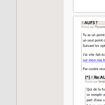
#
AUFS ?
Posté par
Flyoune
Tu as un point 
un seul point 
Suivant les opt
J'ai vite fait 
sur-mon-nas.h
Par contre nive
[^]
#
Re: A
Posté par
benj
Qui de la f
se remplir 
part d'une 