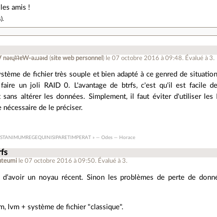
les amis !
s
).
ןƃu∀ nǝıɥʇʇɐW-ǝɹɹǝıԀ
(
site web personnel
)
le 07 octobre 2016 à 09:48
.
Évalué à
3
.
ystème de fichier très souple et bien adapté à ce genred de situatio
aire un joli RAID 0. L'avantage de btrfs, c'est qu'il est facile d
 sans altérer les données. Simplement, il faut éviter d'utiliser l
e nécessaire de le préciser.
ESTANIMUMREGEQUINISIPARETIMPERAT » — Odes — Horace
rfs
uteumi
le 07 octobre 2016 à 09:50
.
Évalué à
3
.
 d’avoir un noyau récent. Sinon les problèmes de perte de donn
, lvm + système de fichier "classique".