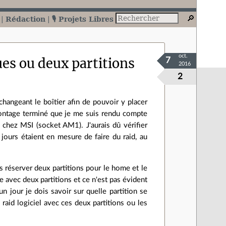
Rédaction
🎙️ Projets Libres
oct.
es ou deux partitions
7
2016
2
hangeant le boîtier afin de pouvoir y placer
 montage terminé que je me suis rendu compte
de chez MSI (socket AM1). J'aurais dû vérifier
jours étaient en mesure de faire du raid, au
s réserver deux partitions pour le home et le
ve avec deux partitions et ce n'est pas évident
un jour je dois savoir sur quelle partition se
n raid logiciel avec ces deux partitions ou les