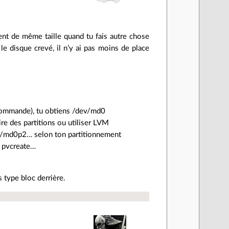
ient de même taille quand tu fais autre chose
le disque crevé, il n’y ai pas moins de place
 commande), tu obtiens /dev/md0
ire des partitions ou utiliser LVM
ev/md0p2… selon ton partitionnement
s pvcreate…
 type bloc derrière.