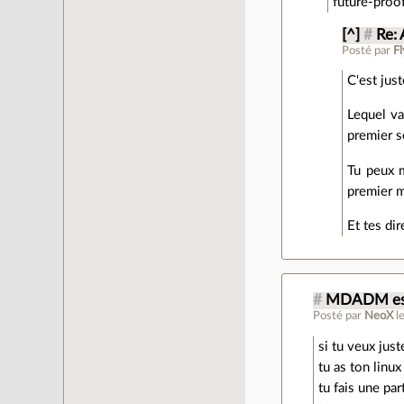
future-proo
[^]
#
Re:
Posté par
F
C'est jus
Lequel va
premier s
Tu peux m
premier m
Et tes di
#
MDADM est 
Posté par
NeoX
l
si tu veux jus
tu as ton linu
tu fais une pa