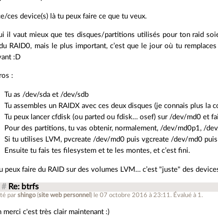
ce/ces device(s) là tu peux faire ce que tu veux.
ui il vaut mieux que tes disques/partitions utilisés pour ton raid so
du RAID0, mais le plus important, c’est que le jour où tu remplaces 
vant :D
ros :
Tu as /dev/sda et /dev/sdb
Tu assembles un RAIDX avec ces deux disques (je connais plus la
Tu peux lancer cfdisk (ou parted ou fdisk… osef) sur /dev/md0 et fa
Pour des partitions, tu vas obtenir, normalement, /dev/md0p1, /d
Si tu utilises LVM, pvcreate /dev/md0 puis vgcreate /dev/md0 pui
Ensuite tu fais tes filesystem et te les montes, et c’est fini.
u peux faire du RAID sur des volumes LVM… c’est "juste" des devices
#
Re: btrfs
té par
shingo
(
site web personnel
)
le 07 octobre 2016 à 23:11
.
Évalué à
1
.
 merci c'est très clair maintenant :)