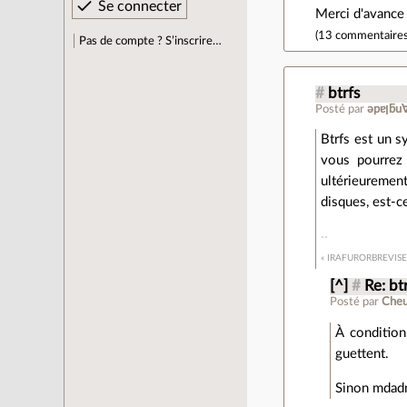
Merci d'avance 
(
13 commentaire
Pas de compte ? S’inscrire…
#
btrfs
Posté par
ǝpɐ
Btrfs est un s
vous pourrez f
ultérieurement
disques, est-c
« IRAFURORBREVIS
[^]
#
Re: bt
Posté par
Che
À condition
guettent.
Sinon mdadm