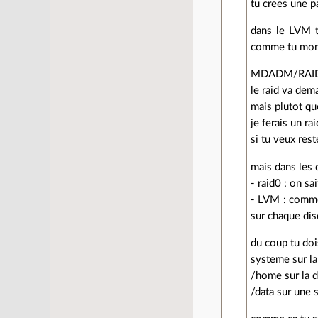
tu crees une p
dans le LVM t
comme tu mont
MDADM/RAI
le raid va dem
mais plutot qu
je ferais un ra
si tu veux rest
mais dans les 
- raid0 : on sa
- LVM : commen
sur chaque dis
du coup tu doi
systeme sur la
/home sur la 
/data sur une 