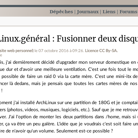
Dépêches
Journaux
Liens
Forums
inux.général
Fusionner deux disqu
site web personnel
)
le 07 octobre 2016 à 09:26
.
Licence CC By‑SA.
ne
is, j'ai dernièrement décidé d'upgrader mon serveur domestique en c
ue dur et d'avoir une meilleure ventilation. C'est une fois tout le
as possible de faire un raid 0 via la carte mère. C'est une mini-itx 
ncer là dedans, mais je pensais que toutes les cartes mères de nos 
 !
oment j'ai installé ArchLinux sur une partition de 180G et je comptai
iers (photos, videos, musiques, logiciels, etc.). Sauf que je me retrou
ver. J'ai l'option de monter les deux partitions dans /home, mais si 
er, ça va être un peu galère. L'idée que je voudrais c'est soit faire u
ire de n'avoir qu'un volume. Seulement est-ce possible ?