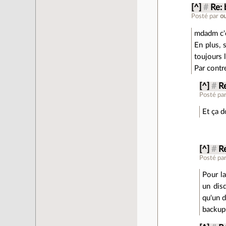
[^]
#
Re: 
Posté par
o
mdadm c'e
En plus, 
toujours 
Par contr
[^]
#
Re
Posté pa
Et ça d
[^]
#
Re
Posté pa
Pour la
un dis
qu'un d
backups