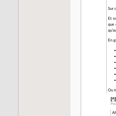
Sur 
Et o
que 
qu’a
En g
Ou t
[^]
Pos
Ah