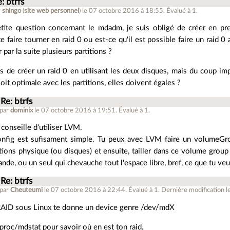
: btrfs
r
shingo
(
site web personnel
)
le 07 octobre 2016 à 18:55
.
Évalué à
1
.
tite question concernant le mdadm, je suis obligé de créer en pre
e faire tourner en raid 0 ou est-ce qu'il est possible faire un raid 0
r par la suite plusieurs partitions ?
s de créer un raid 0 en utilisant les deux disques, mais du coup im
soit optimale avec les partitions, elles doivent égales ?
Re: btrfs
 par
dominix
le 07 octobre 2016 à 19:51
.
Évalué à
1
.
e conseille d'utiliser LVM.
onfig est sufisament simple. Tu peux avec LVM faire un volumeG
itions physique (ou disques) et ensuite, tailler dans ce volume grou
nde, ou un seul qui chevauche tout l'espace libre, bref, ce que tu veu
Re: btrfs
 par
Cheuteumi
le 07 octobre 2016 à 22:44
.
Évalué à
1
.
Dernière modification l
AID sous Linux te donne un device genre /dev/mdX
/proc/mdstat pour savoir où en est ton raid.