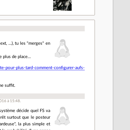
 ext, …), tu les "merges" en
 le plus de place…
ote-pour-plus-tard-comment-configurer-aufs-
e suffit.
2016 à 15:48.
 système décide quel FS va
érêt surtout que le posteur
ardeuse", la plus simple et