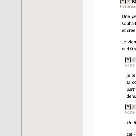
[^]
#
Re
Posté pa
Une pe
souhait
et crée
Je vien
raid 0 
[^]
#
Posté
je t
ta c
part
dema
[^]
#
Posté
Un R
cat 