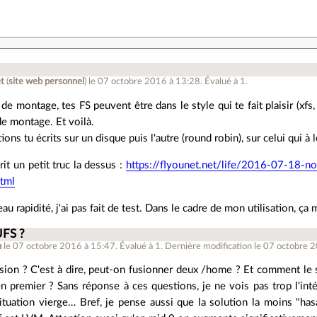
t
(
site web personnel
)
le 07 octobre 2016 à 13:28
.
Évalué à
1
.
de montage, tes FS peuvent être dans le style qui te fait plaisir (xfs,
de montage. Et voilà.
ions tu écrits sur un disque puis l'autre (round robin), sur celui qui à
écrit un petit truc la dessus :
https://flyounet.net/life/2016-07-18-n
tml
au rapidité, j'ai pas fait de test. Dans le cadre de mon utilisation, ça m
UFS ?
a
le 07 octobre 2016 à 15:47
.
Évalué à
1
.
Dernière modification le 07 octobre 
usion ? C'est à dire, peut-on fusionner deux /home ? Et comment le
en premier ? Sans réponse à ces questions, je ne vois pas trop l'int
situation vierge… Bref, je pense aussi que la solution la moins "has