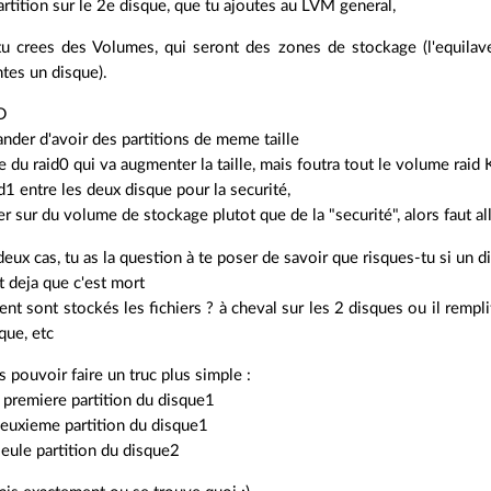
artition sur le 2e disque, que tu ajoutes au LVM general,
u crees des Volumes, qui seront des zones de stockage (l'equilave
es un disque).
D
ander d'avoir des partitions de meme taille
e du raid0 qui va augmenter la taille, mais foutra tout le volume raid
id1 entre les deux disque pour la securité,
er sur du volume de stockage plutot que de la "securité", alors faut a
deux cas, tu as la question à te poser de savoir que risques-tu si un
it deja que c'est mort
t sont stockés les fichiers ? à cheval sur les 2 disques ou il rempli
que, etc
s pouvoir faire un truc plus simple :
 premiere partition du disque1
deuxieme partition du disque1
seule partition du disque2