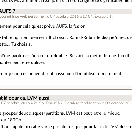
f est LVM. Attention aussi qu'en raid 0 on augmente significativemen
 AUFS ?
lyounet
(
site web personnel
)
le 07 octobre 2016 à 17:04
.
Évalué à
1
.
tement pour cela qu'est prévu AUFS, la fusion.
-t-il remplir en premier ? Il choisit : Round-Robin, le disque/director
etté… Tu choisis.
ême avoir des fichiers en double. Suivant la méthode que tu utilis
onter peut être utiliser.
rectory sources peuvent tout aussi bien être utiliser directement.
là pour ca, LVM aussi
e 07 octobre 2016 à 21:56
.
Évalué à
2
.
Dernière modification le 08 octobre 201
te grouper deux disques/partitions, LVM est peut-etre le mieux.
x sur 180Go
rtition supplementaire sur le premier disque, pour faire du LVM dessu