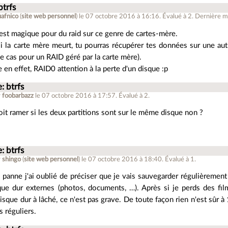
btrfs
uafnico
(
site web personnel
)
le 07 octobre 2016 à 16:16
.
Évalué à
2
.
Dernière mo
st magique pour du raid sur ce genre de cartes-mère.
si la carte mère meurt, tu pourras récupérer tes données sur une au
le cas pour un RAID géré par la carte mère).
e en effet, RAID0 attention à la perte d'un disque :p
: btrfs
r
foobarbazz
le 07 octobre 2016 à 17:57
.
Évalué à
2
.
oit ramer si les deux partitions sont sur le même disque non ?
: btrfs
r
shingo
(
site web personnel
)
le 07 octobre 2016 à 18:40
.
Évalué à
1
.
 panne j'ai oublié de préciser que je vais sauvegarder régulièremen
que dur externes (photos, documents, …). Après si je perds des film
isque dur à lâché, ce n'est pas grave. De toute façon rien n'est sûr 
 réguliers.