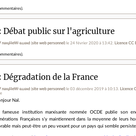
ommentaires
).
Débat public sur l'agriculture
ןƃu∀ nǝıɥʇʇɐW-ǝɹɹǝıԀ
(
site web personnel
)
le 24 février 2020 à 13:42
.
Licence CC 
ommentaires
).
Dégradation de la France
ןƃu∀ nǝıɥʇʇɐW-ǝɹɹǝıԀ
(
site web personnel
)
le 03 décembre 2019 à 10:13
.
Licence 
ne
njour Nal.
 fameuse institution marxisante nommée OCDE publie son enq
nérations Françaises s'y maintiennent dans la moyenne de leurs ho
rable mais peut-être un peu vexant pour un pays qui semble persister