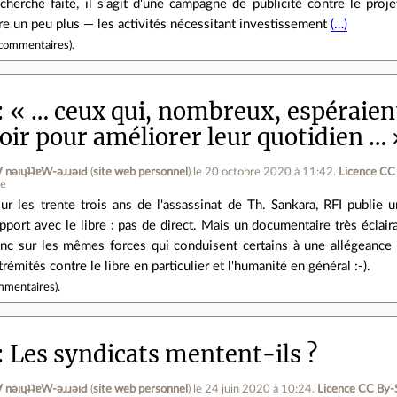
cherche faite, il s'agit d'une campagne de publicité contre le pro
e un peu plus — les activités nécessitant investissement
(…)
commentaires
).
« … ceux qui, nombreux, espéraien
oir pour améliorer leur quotidien … 
ןƃu∀ nǝıɥʇʇɐW-ǝɹɹǝıԀ
(
site web personnel
)
le 20 octobre 2020 à 11:42
.
Licence CC
ne
ur les trente trois ans de l'assassinat de Th. Sankara, RFI publie 
pport avec le libre : pas de direct. Mais un documentaire très éclair
nc sur les mêmes forces qui conduisent certains à une allégeance 
trémités contre le libre en particulier et l'humanité en général :-).
mmentaires
).
Les syndicats mentent-ils ?
ןƃu∀ nǝıɥʇʇɐW-ǝɹɹǝıԀ
(
site web personnel
)
le 24 juin 2020 à 10:24
.
Licence CC By‑