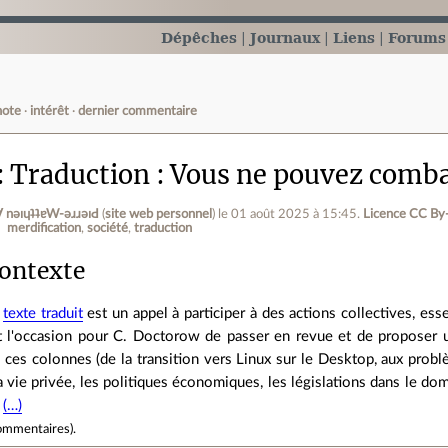
Dépêches
Journaux
Liens
Forums
note
intérêt
dernier commentaire
Traduction : Vous ne pouvez combat
ןƃu∀ nǝıɥʇʇɐW-ǝɹɹǝıԀ
(
site web personnel
)
le 01 août 2025 à 15:45
.
Licence CC By
merdification
société
traduction
ontexte
e
texte traduit
est un appel à participer à des actions collectives, ess
st l'occasion pour C. Doctorow de passer en revue et de propose
 ces colonnes (de la transition vers Linux sur le Desktop, aux prob
a vie privée, les politiques économiques, les législations dans le do
e
(…)
ommentaires
).