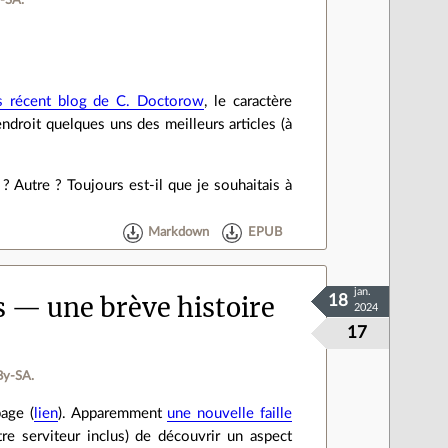
‑SA.
us récent blog de C. Doctorow
, le caractère
ndroit quelques uns des meilleurs articles (à
? Autre ? Toujours est-il que je souhaitais à
Markdown
EPUB
jan.
es — une brève histoire
18
2024
17
By‑SA.
page (
lien
). Apparemment
une nouvelle faille
tre serviteur inclus) de découvrir un aspect