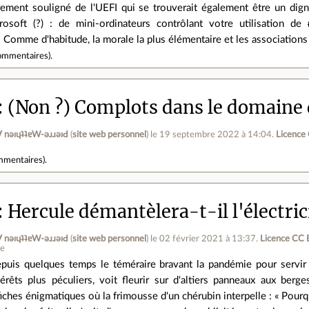
rement souligné de l'UEFI qui se trouverait également être un di
rosoft (?) : de mini-ordinateurs contrôlant votre utilisation de
. Comme d'habitude, la morale la plus élémentaire et les association
ommentaires
).
(Non ?) Complots dans le domaine d
ןƃu∀ nǝıɥʇʇɐW-ǝɹɹǝıԀ
(
site web personnel
)
le 19 septembre 2022 à 14:04
.
Licence
mmentaires
).
Hercule démantèlera-t-il l'électric
ןƃu∀ nǝıɥʇʇɐW-ǝɹɹǝıԀ
(
site web personnel
)
le 02 février 2021 à 13:37
.
Licence CC 
ne
puis quelques temps le téméraire bravant la pandémie pour servir
térêts plus péculiers, voit fleurir sur d'altiers panneaux aux ber
fiches énigmatiques où la frimousse d'un chérubin interpelle : « Pourqu