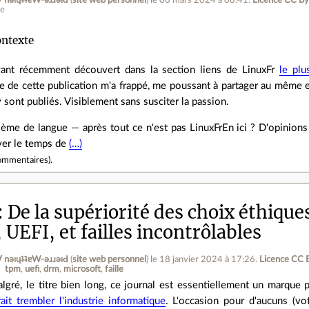
ןƃu∀ nǝıɥʇʇɐW-ǝɹɹǝıԀ
(
site web personnel
)
le 06 mars 2024 à 08:41
.
Licence CC By
ne
ntexte
ant récemment découvert dans la section liens de LinuxFr
le pl
ste de cette publication m'a frappé, me poussant à partager au même e
 sont publiés. Visiblement sans susciter la passion.
ème de langue — après tout ce n'est pas LinuxFrEn ici ? D'opinions 
ver le temps de
(…)
ommentaires
).
De la supériorité des choix éthiqu
UEFI, et failles incontrôlables
ןƃu∀ nǝıɥʇʇɐW-ǝɹɹǝıԀ
(
site web personnel
)
le 18 janvier 2024 à 17:26
.
Licence CC 
tpm
uefi
drm
microsoft
faille
lgré, le titre bien long, ce journal est essentiellement un marque 
rait trembler l'industrie informatique
. L'occasion pour d'aucuns (vo