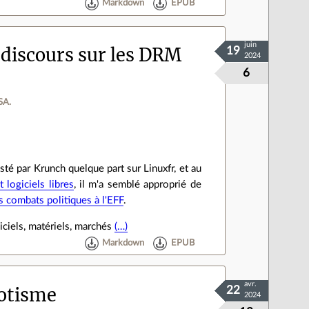
Markdown
EPUB
juin
 discours sur les DRM
19
2024
6
SA.
osté par Krunch quelque part sur Linuxfr, et au
t logiciels libres
, il m'a semblé approprié de
s combats politiques à l'EFF
.
iciels, matériels, marchés
(…)
Markdown
EPUB
avr.
lotisme
22
2024