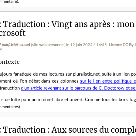
mmentaire
).
Traduction : Vingt ans après : mon
crosoft
ןƃu∀ nǝıɥʇʇɐW-ǝɹɹǝıԀ
(
site web personnel
)
le 19 juin 2024 à 14:45
.
Licence CC By‑
ne
ontexte
ujours fanatique de mes lectures sur pluralistic.net, suite à un lien p
ment où l'on débat dans ces colonnes
sur le lien entre politique e
 traduction
d'un article revenant sur le parcours de C. Doctorow et se
ans de lutte pour un internet libre et ouvert. Comme tous les bons log
mmentaires
).
Traduction : Aux sources du comp