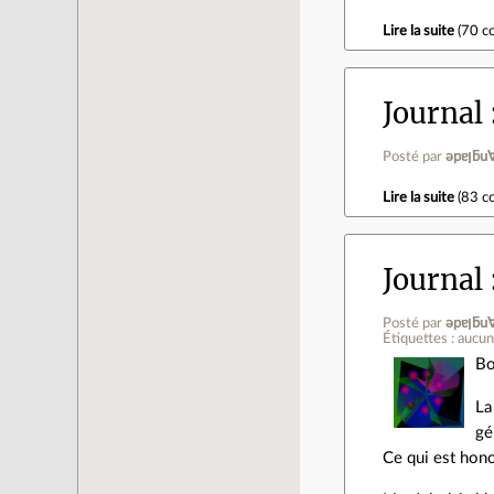
Lire la suite
(
70 c
Journal
Posté par
ǝpɐ
Lire la suite
(
83 c
Journal
Posté par
ǝpɐ
Étiquettes : aucu
Bo
La
gé
Ce qui est hono