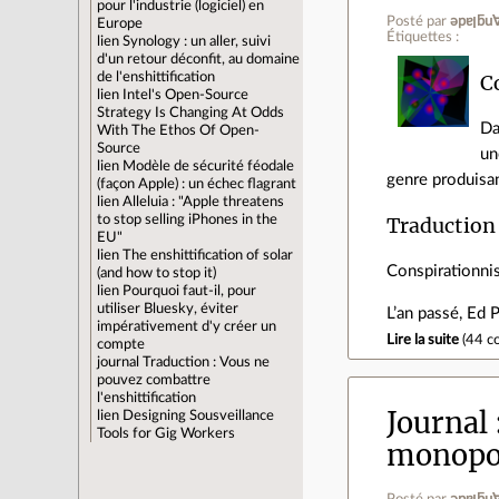
pour l'industrie (logiciel) en
Posté par
ǝpɐ
Europe
Étiquettes :
lien
Synology : un aller, suivi
d'un retour déconfit, au domaine
C
de l'enshittification
lien
Intel's Open-Source
Strategy Is Changing At Odds
D
With The Ethos Of Open-
Source
un
lien
Modèle de sécurité féodale
genre produisan
(façon Apple) : un échec flagrant
lien
Alleluia : "Apple threatens
Traduction
to stop selling iPhones in the
EU"
lien
The enshittification of solar
Conspirationnis
(and how to stop it)
lien
Pourquoi faut-il, pour
utiliser Bluesky, éviter
L’an passé, Ed 
impérativement d'y créer un
Lire la suite
(
44 c
compte
journal
Traduction : Vous ne
pouvez combattre
l'enshittification
Journal
lien
Designing Sousveillance
Tools for Gig Workers
monopo