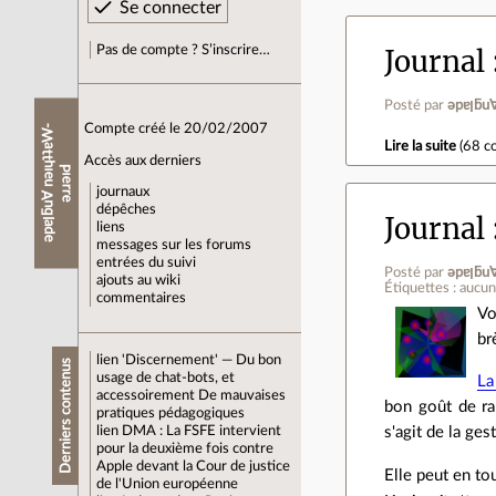
Pas de compte ? S’inscrire…
Journal
Posté par
ǝpɐ
Compte créé le 20/02/2007
-
Lire la suite
(
68 c
Accès aux derniers
Ԁ
journaux
dépêches
Journal
ן
ǝ
p
ɐ
ƃ
u
∀
n
ǝ
ı
ɥ
ʇ
ʇ
ɐ
W
ǝ
ɹ
ɹ
ǝ
ı
liens
messages sur les forums
entrées du suivi
Posté par
ǝpɐ
ajouts au wiki
Étiquettes : aucu
commentaires
Vo
br
lien
'Discernement' — Du bon
Derniers contenus
usage de chat-bots, et
La
accessoirement De mauvaises
bon goût de rap
pratiques pédagogiques
lien
DMA : La FSFE intervient
s'agit de la ge
pour la deuxième fois contre
Apple devant la Cour de justice
Elle peut en to
de l'Union européenne