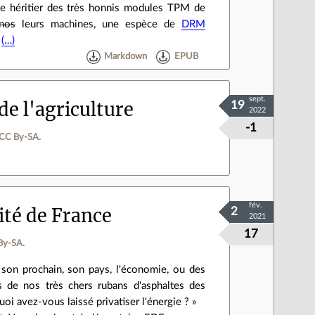
gne héritier des très honnis modules TPM de
nos
leurs machines, une espèce de
DRM
s
(…)
Markdown
EPUB
sept.
e l'agriculture
19
2022
-1
 CC By‑SA.
fév.
ité de France
2
2021
17
By‑SA.
 son prochain, son pays, l'économie, ou des
ges de nos très chers rubans d'asphaltes des
oi avez-vous laissé privatiser l'énergie ? »