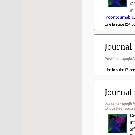
ra
mi
incontournable
Lire la suite
(
24 c
Journal
Posté par
ǝpɐ
Lire la suite
(
7 co
Journal
Posté par
ǝpɐ
Étiquettes : aucu
De
in
af