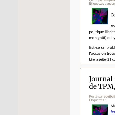
Posté par
ǝpɐ
Étiquettes : aucu
Co
Ay
politique libri
mon goût) qui y
Est-ce un probl
l'occasion trou
Lire la suite
(
21 c
Journal
de TPM, 
Posté par
ǝpɐ
Étiquettes :
Ma
fe