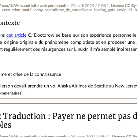
ןƃu∀ nǝıɥʇʇɐW-ǝɹɹǝıԀ
(
site web personnel
)
le 22 avril 2024 à 09:52
.
Licence CC By
corruption
santé
lobby
capitalisme_de_surveillance
boeing_gate
covid-19
b
ontexte
ans
cet article
C. Doctorow se base sur son expérience personnelle pa
e origine originale du phénomène complotiste et en proposer une 
t régulièrement des résurgences sur Linuxfr, il m'a semblé intéressan
me et crise de la connaissance
Pierson devait prendre un vol Alaska Airlines de Seattle au New Jersey
ommentaires
).
Traduction : Payer ne permet pas 
les