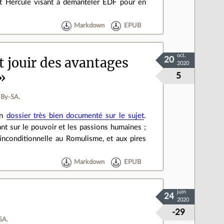
jet Hercule visant à démanteler EDF pour en
Markdown
EPUB
oct.
t jouir des avantages
20
2020
»
5
 By‑SA.
un
dossier très bien documenté sur le sujet
.
ant sur le pouvoir et les passions humaines ;
inconditionnelle au Romulisme, et aux pires
Markdown
EPUB
juin
24
2020
-29
SA.