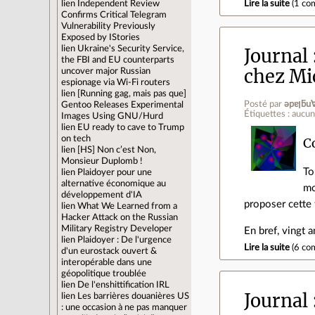
lien
Independent Review
Lire la suite
(
1 co
Confirms Critical Telegram
Vulnerability Previously
Exposed by IStories
lien
Ukraine's Security Service,
Journal
the FBI and EU counterparts
chez Mi
uncover major Russian
espionage via Wi-Fi routers
lien
[Running gag, mais pas que]
Posté par
ǝpɐ
Gentoo Releases Experimental
Étiquettes : aucu
Images Using GNU/Hurd
lien
EU ready to cave to Trump
on tech
C
lien
[HS] Non c’est Non,
Monsieur Duplomb !
To
lien
Plaidoyer pour une
alternative économique au
mo
développement d'IA
proposer cette
lien
What We Learned from a
Hacker Attack on the Russian
Military Registry Developer
En bref, vingt 
lien
Plaidoyer : De l'urgence
Lire la suite
(
6 co
d'un eurostack ouvert &
interopérable dans une
géopolitique troublée
lien
De l'enshittification IRL
Journal
lien
Les barrières douanières US
: une occasion à ne pas manquer