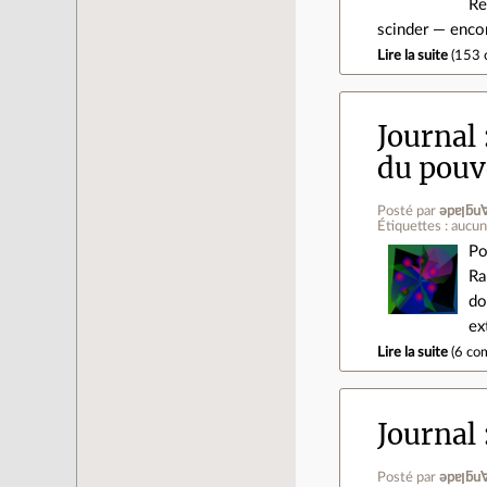
Re
scinder — encor
Lire la suite
(
153 
Journal
du pouv
Posté par
ǝpɐ
Étiquettes : aucu
Po
Ra
do
ex
Lire la suite
(
6 co
Journal
Posté par
ǝpɐ