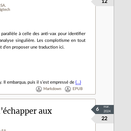
12
‑SA.
igtech
rallèle à celle des anti-vax pour identifier
analyse singulière. Les complotisme en tout
t d'en proposer une traduction ici.
. Il embarqua, puis il s’est empressé de
(…)
Markdown
EPUB
mar.
d'échapper aux
6
2024
22