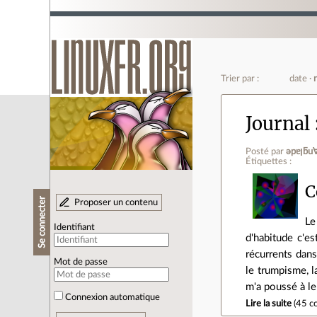
Trier par :
date
Journal
Posté par
ǝpɐ
Étiquettes :
C
Se connecter
Proposer un contenu
L
Identifiant
d'habitude c'e
récurrents dans
Mot de passe
le trumpisme, l
m'a poussé à l
Connexion automatique
Lire la suite
(
45 c