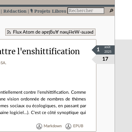
Rédaction
🎙️ Projets Libres
Flux Atom de ǝpɐןƃu∀ nǝıɥʇʇɐW-ǝɹɹǝıԀ
août
tre l'enshittification
1
2025
17
‑SA.
entiellement contre l'enshittification. Comme
r une vision ordonnée de nombres de thèmes
lèmes sociaux ou écologiques, en passant par
maine logiciel…). C'est ce côté synoptique qui
Markdown
EPUB