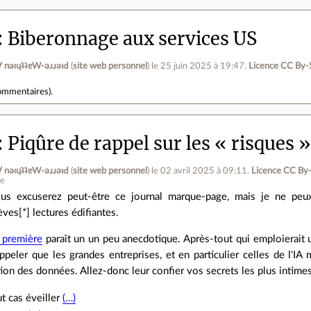
Biberonnage aux services US
ןƃu∀ nǝıɥʇʇɐW-ǝɹɹǝıԀ
(
site web personnel
)
le 25 juin 2025 à 19:47
.
Licence CC By‑
ommentaires
).
Piqûre de rappel sur les « risques »
ןƃu∀ nǝıɥʇʇɐW-ǝɹɹǝıԀ
(
site web personnel
)
le 02 avril 2025 à 09:11
.
Licence CC By
ne
us excuserez peut-être ce journal marque-page, mais je ne pe
èves[*] lectures édifiantes.
 première
paraît un un peu anecdotique. Après-tout qui emploierait 
peler que les grandes entreprises, et en particulier celles de l'IA
stion des données. Allez-donc leur confier vos secrets les plus intim
ut cas éveiller
(…)