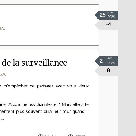
juin
25
2025
-4
SA.
avr.
 de la surveillance
2
2025
8
‑SA.
ux m’empêcher de partager avec vous deux
une IA comme psychanalyste ? Mais elle a le
 mentent plus souvent qu'à leur tour quand il
es…