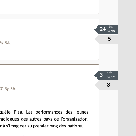
fév.
24
2020
-5
By‑SA.
déc.
3
2019
3
CC By‑SA.
uête Pisa. Les performances des jeunes
mologues des autres pays de l'organisation.
 à s'imaginer au premier rang des nations.