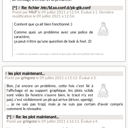
[^]
#
Re: fichier /etc/ld.so.conf.d/pk-gtk.conf
Posté par
MicP
le 09 juillet 2021 à 12:54
.
Évalué à
1
.
Dernière
modification le 09 juillet 2021 à 12:56.
Content que ça ait bien fonctionné :)
Comme quoi, un problème avec une police de
caractère,
ça peut n'être qu'une question de look & feel. :D
… et dans ce royaume, ceux qui y voient un peu plus clair sont parfois très mal vus.
#
les plot maintenant...
Posté par
gringonz
le 09 juillet 2021 à 15:12
.
Évalué à
3
.
Bon, j'ai encore un problème, cette fois c'est lié à
l'affichage et au support graphique, les plots scilab
sont vides (la fenetre s'ouvre bien, le tracé n'y est
pas). c'est visiblement un pb qui arrive (driver, openlgl,
… je ne sais pas trop), mais je ne suis pas certain d'avoir compris
comment le résoudre.
[^]
#
Re: les plot maintenant...
Posté par
gringonz
le 09 juillet 2021 à 16:13
.
Évalué à
4
.