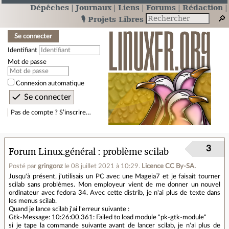
Dépêches
Journaux
Liens
Forums
Rédaction
🎙️ Projets Libres
Se connecter
Identifiant
Mot de passe
Connexion automatique
Pas de compte ? S’inscrire…
3
Forum Linux.général
problème scilab
Posté par
gringonz
le 08 juillet 2021 à 10:29
.
Licence CC By‑SA.
Jusqu'à présent, j'utilisais un PC avec une Mageia7 et je faisait tourner
scilab sans problèmes. Mon employeur vient de me donner un nouvel
ordinateur avec fedora 34. Avec cette distrib, je n'ai plus de texte dans
les menus scilab.
Quand je lance scilab j'ai l'erreur suivante :
Gtk-Message: 10:26:00.361: Failed to load module "pk-gtk-module"
si je tape la commande suivante avant de lancer scilab, je n'ai plus de