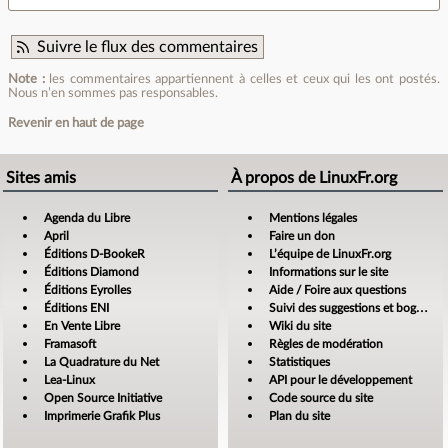
Suivre le flux des commentaires
Note :
les commentaires appartiennent à celles et ceux qui les ont postés.
Nous n’en sommes pas responsables.
Revenir en haut de page
Sites amis
À propos de LinuxFr.org
Agenda du Libre
Mentions légales
April
Faire un don
Éditions D-BookeR
L’équipe de LinuxFr.org
Éditions Diamond
Informations sur le site
Éditions Eyrolles
Aide / Foire aux questions
Éditions ENI
Suivi des suggestions et bogues
En Vente Libre
Wiki du site
Framasoft
Règles de modération
La Quadrature du Net
Statistiques
Lea-Linux
API pour le développement
Open Source Initiative
Code source du site
Imprimerie Grafik Plus
Plan du site