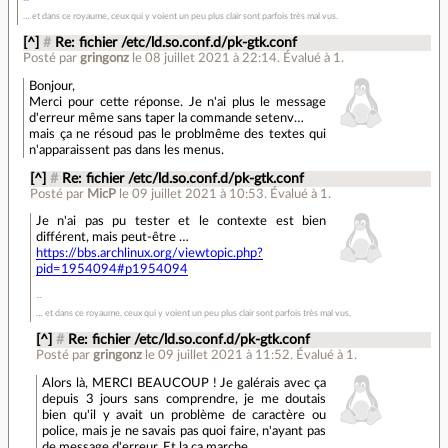
… et dans ce royaume, ceux qui y voient un peu plus clair sont parfois très mal vus.
[^]
#
Re: fichier /etc/ld.so.conf.d/pk-gtk.conf
Posté par
gringonz
le 08 juillet 2021 à 22:14
.
Évalué à
1
.
Bonjour,
Merci pour cette réponse. Je n'ai plus le message
d'erreur même sans taper la commande setenv…
mais ça ne résoud pas le problmême des textes qui
n'apparaissent pas dans les menus.
[^]
#
Re: fichier /etc/ld.so.conf.d/pk-gtk.conf
Posté par
MicP
le 09 juillet 2021 à 10:53
.
Évalué à
1
.
Je n'ai pas pu tester et le contexte est bien
différent, mais peut-être …
https://bbs.archlinux.org/viewtopic.php?
pid=1954094#p1954094
… et dans ce royaume, ceux qui y voient un peu plus clair sont parfois très mal vus.
[^]
#
Re: fichier /etc/ld.so.conf.d/pk-gtk.conf
Posté par
gringonz
le 09 juillet 2021 à 11:52
.
Évalué à
1
.
Alors là, MERCI BEAUCOUP ! Je galérais avec ça
depuis 3 jours sans comprendre, je me doutais
bien qu'il y avait un problème de caractère ou
police, mais je ne savais pas quoi faire, n'ayant pas
de message d'erreur. Et la ça marche.