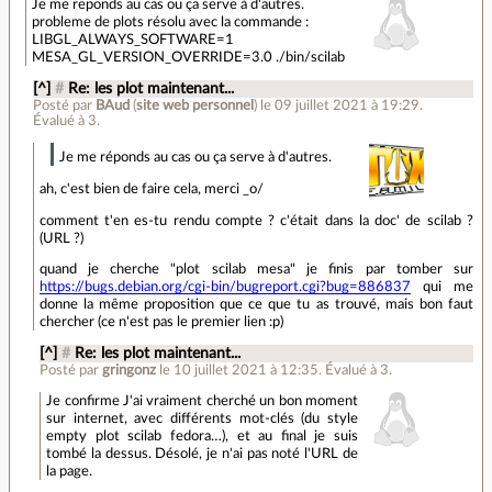
Je me reponds au cas ou ça serve à d'autres.
probleme de plots résolu avec la commande :
LIBGL_ALWAYS_SOFTWARE=1
MESA_GL_VERSION_OVERRIDE=3.0 ./bin/scilab
[^]
#
Re: les plot maintenant...
Posté par
BAud
(
site web personnel
)
le 09 juillet 2021 à 19:29
.
Évalué à
3
.
Je me réponds au cas ou ça serve à d'autres.
ah, c'est bien de faire cela, merci _o/
comment t'en es-tu rendu compte ? c'était dans la doc' de scilab ?
(URL ?)
quand je cherche "plot scilab mesa" je finis par tomber sur
https://bugs.debian.org/cgi-bin/bugreport.cgi?bug=886837
qui me
donne la même proposition que ce que tu as trouvé, mais bon faut
chercher (ce n'est pas le premier lien :p)
[^]
#
Re: les plot maintenant...
Posté par
gringonz
le 10 juillet 2021 à 12:35
.
Évalué à
3
.
Je confirme J'ai vraiment cherché un bon moment
sur internet, avec différents mot-clés (du style
empty plot scilab fedora…), et au final je suis
tombé la dessus. Désolé, je n'ai pas noté l'URL de
la page.