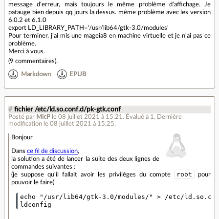
message d'erreur, mais toujours le même problème d'affichage. Je
patauge bien depuis qq jours la dessus. même problème avec les version
6.0.2 et 6.1.0
export LD_LIBRARY_PATH='/usr/lib64/gtk-3.0/modules'
Pour terminer, j'ai mis une mageia8 en machine virtuelle et je n'ai pas ce
problème.
Merci à vous.
(
9 commentaires
).
Markdown
EPUB
#
fichier /etc/ld.so.conf.d/pk-gtk.conf
Posté par
MicP
le 08 juillet 2021 à 15:21
.
Évalué à
1
.
Dernière
modification le 08 juillet 2021 à 15:25.
Bonjour
Dans
ce fil de discussion
,
la solution a été de lancer la suite des deux lignes de
commandes suivantes :
root
(je suppose qu'il fallait avoir les privilèges du compte
pour
pouvoir le faire)
echo "/usr/lib64/gtk-3.0/modules/" > /etc/ld.so.con