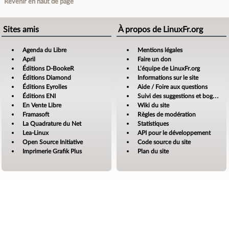
Revenir en haut de page
Sites amis
À propos de LinuxFr.org
Agenda du Libre
Mentions légales
April
Faire un don
Éditions D-BookeR
L’équipe de LinuxFr.org
Éditions Diamond
Informations sur le site
Éditions Eyrolles
Aide / Foire aux questions
Éditions ENI
Suivi des suggestions et bogues
En Vente Libre
Wiki du site
Framasoft
Règles de modération
La Quadrature du Net
Statistiques
Lea-Linux
API pour le développement
Open Source Initiative
Code source du site
Imprimerie Grafik Plus
Plan du site