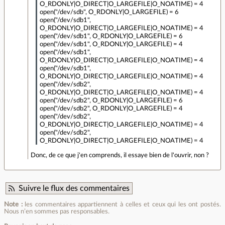
O_RDONLY|O_DIRECT|O_LARGEFILE|O_NOATIME) = 4
open("/dev/sdb", O_RDONLY|O_LARGEFILE) = 6
open("/dev/sdb1",
O_RDONLY|O_DIRECT|O_LARGEFILE|O_NOATIME) = 4
open("/dev/sdb1", O_RDONLY|O_LARGEFILE) = 6
open("/dev/sdb1", O_RDONLY|O_LARGEFILE) = 4
open("/dev/sdb1",
O_RDONLY|O_DIRECT|O_LARGEFILE|O_NOATIME) = 4
open("/dev/sdb1",
O_RDONLY|O_DIRECT|O_LARGEFILE|O_NOATIME) = 4
open("/dev/sdb2",
O_RDONLY|O_DIRECT|O_LARGEFILE|O_NOATIME) = 4
open("/dev/sdb2", O_RDONLY|O_LARGEFILE) = 6
open("/dev/sdb2", O_RDONLY|O_LARGEFILE) = 4
open("/dev/sdb2",
O_RDONLY|O_DIRECT|O_LARGEFILE|O_NOATIME) = 4
open("/dev/sdb2",
O_RDONLY|O_DIRECT|O_LARGEFILE|O_NOATIME) = 4
Donc, de ce que j'en comprends, il essaye bien de l'ouvrir, non ?
Suivre le flux des commentaires
Note :
les commentaires appartiennent à celles et ceux qui les ont postés.
Nous n’en sommes pas responsables.