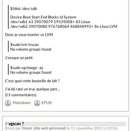
$fdisk /dev/sdb
Device Boot Start End Blocks Id System
/dev/sdb1 63 39070079 19535008+ 83 Linux
/dev/sdb2 39070080 976768064 468848992+ 8e Linux LVM
Donc je veux monter ce LVM
$sudo lvm lvscan
No volume groups found
J'essaye un petit
$sudo vgchange -ay
No volume groups found
C'est quoi cette bouteille de lait ?
J'ai dû raté un truc quelque part...
(
13 commentaires
).
Markdown
EPUB
#
vgscan ?
Posté par
Honor
(
site web personnel
)
le 11 novembre 2011 à 10:36
.