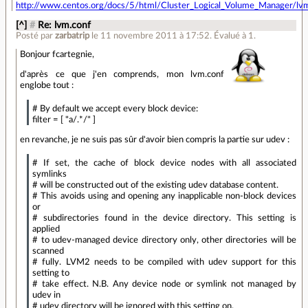
http://www.centos.org/docs/5/html/Cluster_Logical_Volume_Manager/lvm_
[^]
#
Re: lvm.conf
Posté par
zarbatrip
le 11 novembre 2011 à 17:52
.
Évalué à
1
.
Bonjour fcartegnie,
d'après ce que j'en comprends, mon lvm.conf
englobe tout :
# By default we accept every block device:
filter = [ "a/.*/" ]
en revanche, je ne suis pas sûr d'avoir bien compris la partie sur udev :
# If set, the cache of block device nodes with all associated
symlinks
# will be constructed out of the existing udev database content.
# This avoids using and opening any inapplicable non-block devices
or
# subdirectories found in the device directory. This setting is
applied
# to udev-managed device directory only, other directories will be
scanned
# fully. LVM2 needs to be compiled with udev support for this
setting to
# take effect. N.B. Any device node or symlink not managed by
udev in
# udev directory will be ignored with this setting on.