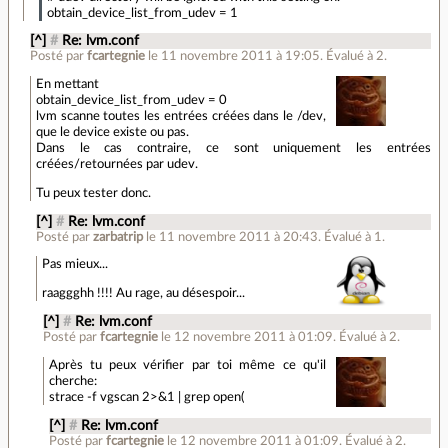
obtain_device_list_from_udev = 1
[^]
#
Re: lvm.conf
Posté par
fcartegnie
le 11 novembre 2011 à 19:05
.
Évalué à
2
.
En mettant
obtain_device_list_from_udev = 0
lvm scanne toutes les entrées créées dans le /dev,
que le device existe ou pas.
Dans le cas contraire, ce sont uniquement les entrées
créées/retournées par udev.
Tu peux tester donc.
[^]
#
Re: lvm.conf
Posté par
zarbatrip
le 11 novembre 2011 à 20:43
.
Évalué à
1
.
Pas mieux...
raaggghh !!!! Au rage, au désespoir...
[^]
#
Re: lvm.conf
Posté par
fcartegnie
le 12 novembre 2011 à 01:09
.
Évalué à
2
.
Après tu peux vérifier par toi même ce qu'il
cherche:
strace -f vgscan 2>&1 | grep open(
[^]
#
Re: lvm.conf
Posté par
fcartegnie
le 12 novembre 2011 à 01:09
.
Évalué à
2
.