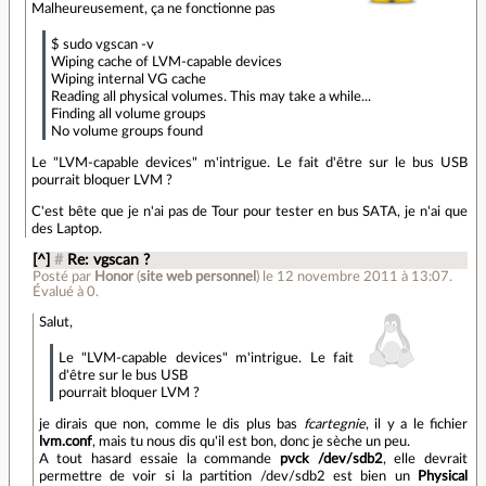
Malheureusement, ça ne fonctionne pas
$ sudo vgscan -v
Wiping cache of LVM-capable devices
Wiping internal VG cache
Reading all physical volumes. This may take a while...
Finding all volume groups
No volume groups found
Le "LVM-capable devices" m'intrigue. Le fait d'être sur le bus USB
pourrait bloquer LVM ?
C'est bête que je n'ai pas de Tour pour tester en bus SATA, je n'ai que
des Laptop.
[^]
#
Re: vgscan ?
Posté par
Honor
(
site web personnel
)
le 12 novembre 2011 à 13:07
.
Évalué à
0
.
Salut,
Le "LVM-capable devices" m'intrigue. Le fait
d'être sur le bus USB
pourrait bloquer LVM ?
je dirais que non, comme le dis plus bas
fcartegnie
, il y a le fichier
lvm.conf
, mais tu nous dis qu'il est bon, donc je sèche un peu.
A tout hasard essaie la commande
pvck /dev/sdb2
, elle devrait
permettre de voir si la partition /dev/sdb2 est bien un
Physical