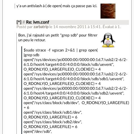
y'a un antislash à ( de open( mais ça passe pas ici.
[^]
#
Re: lvm.conf
Posté par
zarbatrip
le 14 novembre 2011 à 15:41
.
Évalué à
1
.
Bon, j'ai rajouté un petit "grep sdb" pour filtrer
un peu le retour.
$sudo strace -f vgscan 2>&1 | grep open(
|grep sdb
open("/sys/devices/pci0000:00/0000:00:1d.7/usb2/2-6/2-
6:1.0/host4/target4:0:0/4:0:0:0/block/sdb/uevent",
O_RDONLY|O_LARGEFILE|O_CLOEXEC) = 4
open("/sys/devices/pci0000:00/0000:00:1d.7/usb2/2-6/2-
6:1.0/host4/target4:0:0/4:0:0:0/block/sdb/sdb1/uevent",
O_RDONLY|O_LARGEFILE|O_CLOEXEC) = 4
open("/sys/devices/pci0000:00/0000:00:1d.7/usb2/2-6/2-
6:1.0/host4/target4:0:0/4:0:0:0/block/sdb/sdb2/uevent",
O_RDONLY|O_LARGEFILE|O_CLOEXEC) = 4
open("/sys/class/block/sdb/dev", O_RDONLY|O_LARGEFILE)
= 6
open("/sys/class/block/sdb1/dev",
O_RDONLY|O_LARGEFILE) = 6
open("/sys/class/block/sdb2/dev",
O_RDONLY|O_LARGEFILE) = 6
open("/dev/sdb",