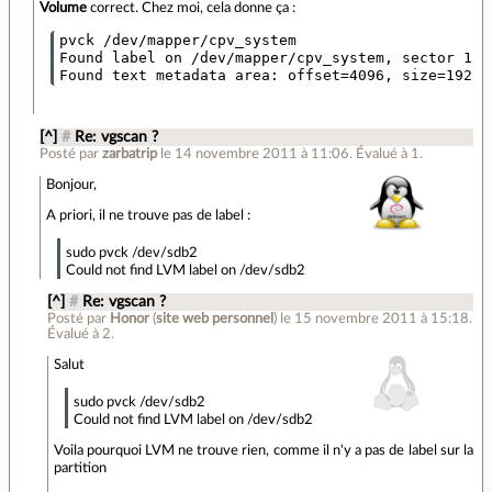
Volume
correct. Chez moi, cela donne ça :
pvck /dev/mapper/cpv_system 

Found label on /dev/mapper/cpv_system, sector 1, t
[^]
#
Re: vgscan ?
Posté par
zarbatrip
le 14 novembre 2011 à 11:06
.
Évalué à
1
.
Bonjour,
A priori, il ne trouve pas de label :
sudo pvck /dev/sdb2
Could not find LVM label on /dev/sdb2
[^]
#
Re: vgscan ?
Posté par
Honor
(
site web personnel
)
le 15 novembre 2011 à 15:18
.
Évalué à
2
.
Salut
sudo pvck /dev/sdb2
Could not find LVM label on /dev/sdb2
Voila pourquoi LVM ne trouve rien, comme il n'y a pas de label sur la
partition