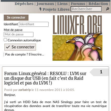
Dépêches
Journaux
Liens
Forums
Rédaction
🎙️ Projets Libres
Se connecter
Identifiant
Mot de passe
Connexion automatique
Pas de compte ? S’inscrire…
1
Forum Linux.général
RESOLU : LVM sur
un disque dur USB (en fait c'est du Raid
logiciel et pas du LVM !)
Posté par
zarbatrip
le 11 novembre 2011 à 10:05
.
Bonjour,
j'ai sorti un HDD Sata de mon NAS Sinology pour faire un test de
récupération des données avant de transférer toute ma vie numérique
dessus.