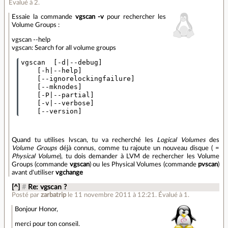
Évalué à
2
.
Essaie la commande
vgscan -v
pour rechercher les
Volume Groups :
vgscan --help
vgscan: Search for all volume groups
vgscan  [-d|--debug]

    [-h|--help]

    [--ignorelockingfailure]

    [--mknodes]

    [-P|--partial] 

    [-v|--verbose]

Quand tu utilises lvscan, tu va recherché les
Logical Volumes
des
Volume Groups
déjà connus, comme tu rajoute un nouveau disque ( =
Physical Volume
), tu dois demander à LVM de rechercher les Volume
Groups (commande
vgscan
) ou les Physical Volumes (commande
pvscan
)
avant d'utiliser
vgchange
[^]
#
Re: vgscan ?
Posté par
zarbatrip
le 11 novembre 2011 à 12:21
.
Évalué à
1
.
Bonjour Honor,
merci pour ton conseil.