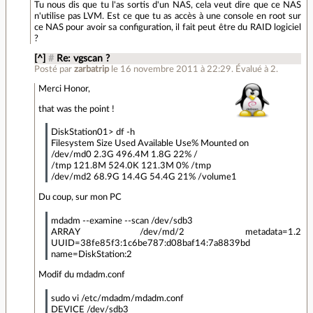
Tu nous dis que tu l'as sortis d'un NAS, cela veut dire que ce NAS
n'utilise pas LVM. Est ce que tu as accès à une console en root sur
ce NAS pour avoir sa configuration, il fait peut être du RAID logiciel
?
[^]
#
Re: vgscan ?
Posté par
zarbatrip
le 16 novembre 2011 à 22:29
.
Évalué à
2
.
Merci Honor,
that was the point !
DiskStation01> df -h
Filesystem Size Used Available Use% Mounted on
/dev/md0 2.3G 496.4M 1.8G 22% /
/tmp 121.8M 524.0K 121.3M 0% /tmp
/dev/md2 68.9G 14.4G 54.4G 21% /volume1
Du coup, sur mon PC
mdadm --examine --scan /dev/sdb3
ARRAY /dev/md/2 metadata=1.2
UUID=38fe85f3:1c6be787:d08baf14:7a8839bd
name=DiskStation:2
Modif du mdadm.conf
sudo vi /etc/mdadm/mdadm.conf
DEVICE /dev/sdb3