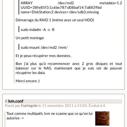
ARRAY /dev/md2 metadata=1.2
UUID=38fe85f3:1c6be787:d08baf14:7a8839bd
name=DiskStation:2 devices=/dev/sdb3,missing
Démarrage du RAID 1 (même avec un seul HDD)
sudo mdadm -A -s -R
Un petit montage
sudo mount /dev/md2 /mnt/
Et je peux récupérer mes données.
Bon j'ai plus qu'à recommencer avec 2 gros disques et tout
balancer sur le NAS, maintenant que je suis sûr de pouvoir
récupérer les data.
Merci encore :)
#
lvm.conf
Posté par
fcartegnie
le 11 novembre 2011 à 15:03
.
Évalué à
4
.
Tout comme multipath, lvm ne scanne que ce qu'on lui
autorise ->