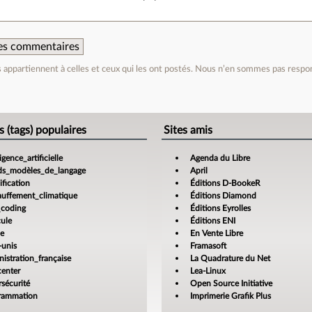
 des commentaires
appartiennent à celles et ceux qui les ont postés. Nous n’en sommes pas respo
e
s (tags) populaires
Sites amis
ligence_artificielle
Agenda du Libre
ds_modèles_de_langage
April
fication
Éditions D-BookeR
auffement_climatique
Éditions Diamond
_coding
Éditions Eyrolles
cule
Éditions ENI
ce
En Vente Libre
-unis
Framasoft
istration_française
La Quadrature du Net
center
Lea-Linux
sécurité
Open Source Initiative
rammation
Imprimerie Grafik Plus