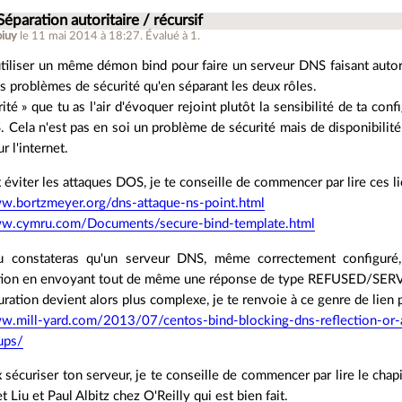
Séparation autoritaire / récursif
oiuy
le 11 mai 2014 à 18:27
.
Évalué à
1
.
'utiliser un même démon bind pour faire un serveur DNS faisant auto
 problèmes de sécurité qu'en séparant les deux rôles.
ité » que tu as l'air d'évoquer rejoint plutôt la sensibilité de ta con
 Cela n'est pas en soi un problème de sécurité mais de disponibilité
r l'internet.
x éviter les attaques DOS, je te conseille de commencer par lire ces li
ww.bortzmeyer.org/dns-attaque-ns-point.html
ww.cymru.com/Documents/secure-bind-template.html
u constateras qu'un serveur DNS, même correctement configuré, 
ation en envoyant tout de même une réponse de type REFUSED/SER
uration devient alors plus complexe, je te renvoie à ce genre de lie
w.mill-yard.com/2013/07/centos-bind-blocking-dns-reflection-or-a
ups/
x sécuriser ton serveur, je te conseille de commencer par lire le chap
t Liu et Paul Albitz chez O'Reilly qui est bien fait.