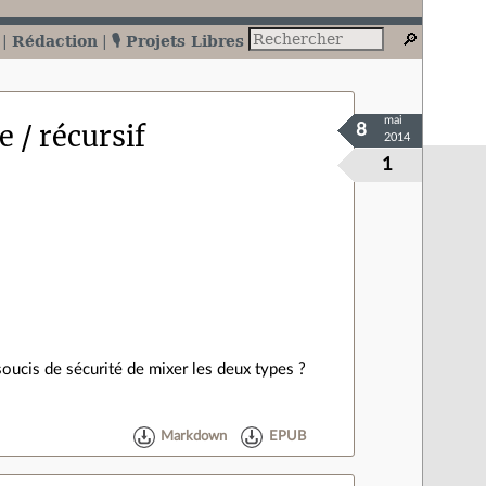
Rédaction
🎙️ Projets Libres
mai
e / récursif
8
2014
1
 soucis de sécurité de mixer les deux types ?
Markdown
EPUB