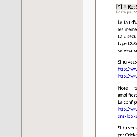
[^]
#
Re: 
Posté par
p
Le fait d
les mêmes
La « sécur
type DOS.
serveur su
Si tu veu
http://w
http://w
Note : t
amplific
La config
http://ww
dns-look
Si tu veu
par Cricke