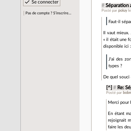
#
Séparation a
Posté par
poiuy
l
Pas de compte ? S’inscrire…
Faut-il sépa
Il vaut mieux.
« il était une 
disponible ici 
J'ai des zo
types ?
De quel souci 
[^]
#
Re: Sé
Posté par
bobm
Merci pour le
En étant maî
rejoignait 
faire les d