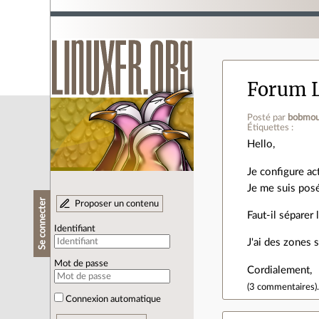
Forum L
Posté par
bobmou
Étiquettes :
Hello,
Je configure a
Je me suis posé
Se connecter
Proposer un contenu
Faut-il séparer 
Identifiant
J'ai des zones 
Mot de passe
Cordialement,
(
3 commentaires
)
Connexion automatique