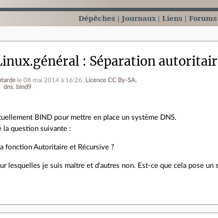
Dépêches
Journaux
Liens
Forums
inux.général
Séparation autoritair
tarde
le 08 mai 2014 à 16:26
.
Licence CC By‑SA.
dns
bind9
ctuellement BIND pour mettre en place un système DNS.
 la question suivante :
la fonction Autoritaire et Récursive ?
sur lesquelles je suis maître et d'autres non. Est-ce que cela pose un
.