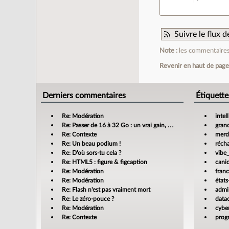
Suivre le flux
Note :
les commentaires 
Revenir en haut de pag
Derniers commentaires
Étiquette
Re: Modération
intel
Re: Passer de 16 à 32 Go : un vrai gain, mais jusqu’où ?
gran
Re: Contexte
merdi
Re: Un beau podium !
réch
Re: D'où sors-tu cela ?
vibe
Re: HTML5 : figure & figcaption
cani
Re: Modération
fran
Re: Modération
états
Re: Flash n'est pas vraiment mort
admin
Re: Le zéro-pouce ?
data
Re: Modération
cyber
Re: Contexte
prog