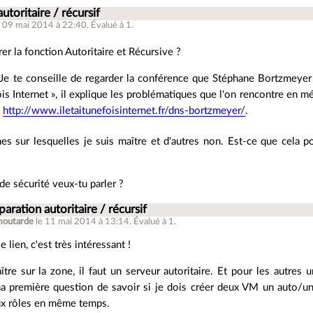
utoritaire / récursif
e 09 mai 2014 à 22:40
.
Évalué à
1
.
rer la fonction Autoritaire et Récursive ?
 Je te conseille de regarder la conférence que Stéphane Bortzmeyer
fois Internet », il explique les problématiques que l'on rencontre en m
:
http://www.iletaitunefoisinternet.fr/dns-bortzmeyer/
.
nes sur lesquelles je suis maître et d'autres non. Est-ce que cela 
de sécurité veux-tu parler ?
paration autoritaire / récursif
outarde
le 11 mai 2014 à 13:14
.
Évalué à
1
.
 lien, c'est très intéressant !
tre sur la zone, il faut un serveur autoritaire. Et pour les autres 
ma première question de savoir si je dois créer deux VM un auto/un
eux rôles en même temps.