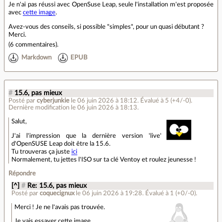
Je n'ai pas réussi avec OpenSuse Leap, seule l'installation m'est proposée
avec
cette image
.
Avez-vous des conseils, si possible "simples", pour un quasi débutant ?
Merci.
(
6 commentaires
).
Markdown
EPUB
#
15.6, pas mieux
Posté par
cyberjunkie
le 06 juin 2026 à 18:12
.
Évalué à
5
(+4/-0)
.
Dernière modification le 06 juin 2026 à 18:13.
Salut,
J'ai l'impression que la dernière version 'live'
d'OpenSUSE Leap doit être la 15.6.
Tu trouveras ça juste
ici
Normalement, tu jettes l'ISO sur ta clé Ventoy et roulez jeunesse !
Répondre
[^]
#
Re: 15.6, pas mieux
Posté par
coquecignux
le 06 juin 2026 à 19:28
.
Évalué à
1
(+0/-0)
.
Merci ! Je ne l'avais pas trouvée.
Je vais essayer cette image.