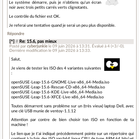
Le système démarre, puis je n'obtiens qu'un écran
noir avec trois petits carrés verts clignotants.
Le contrôle du fichier est OK.
Je referai une tentative quand je serai un peu plus disponible.
Répondre
[^]
#
Re: 15.6, pas mieux
Posté par
cyberjunkie
le 09 juin 2026 à 13:31
.
Évalué à
4
(+3/-0)
.
Dernière modification le 09 juin 2026 à 13:33.
Salut,
Je viens de tester les ISO des 4 variantes suivantes
:
openSUSE-Leap-15.6-GNOME-Live-x86_64-Media.iso
openSUSE-Leap-15.6-Rescue-CD-x86_64-Media.iso
openSUSE-Leap-15.6-KDE-Live-x86_64-Media.iso
openSUSE-Leap-15.6-XFCE-Live-x86_64-Media.iso
Toutes démarrent sans problème sur un (très vieux) laptop Dell, avec
une clé USB munie de ventoy-1.1.12
Attention par contre de bien choisir ton ISO en fonction de ta
machine !
Le lien que je t'ai indiqué précédemment pointe sur un répertoire qui
contient à la fois des ISO aarch64 (pour CPU de type ARM 64 bits) et