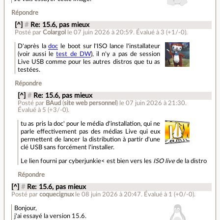
Répondre
[^]
#
Re: 15.6, pas mieux
Posté par
Colargol
le 07 juin 2026 à 20:59
.
Évalué à
3
(+1/-0)
.
D'après la
doc
le boot sur l'ISO lance l'installateur
(voir aussi le
test de DW
), il n'y a pas de session
Live USB comme pour les autres distros que tu as
testées.
Répondre
[^]
#
Re: 15.6, pas mieux
Posté par
BAud
(
site web personnel
)
le 07 juin 2026 à 21:30
.
Évalué à
5
(+3/-0)
.
tu as pris la doc' pour le média d'installation, qui ne
parle effectivement pas des médias Live qui eux
permettent de lancer la distribution à partir d'une
clé USB sans forcément l'installer.
Le lien fourni par cyberjunkie< est bien vers les
ISO live
de la distro
Répondre
[^]
#
Re: 15.6, pas mieux
Posté par
coquecignux
le 08 juin 2026 à 20:47
.
Évalué à
1
(+0/-0)
.
Bonjour,
j'ai essayé la version 15.6.