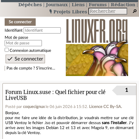
Dépêches
Journaux
Liens
Forums
Rédaction
🎙️ Projets Libres
Se connecter
Identifiant
Mot de passe
Connexion automatique
Pas de compte ? S’inscrire…
1
Forum Linux.suse
Quel fichier pour clé
LiveUSB
Posté par
coquecignux
le 06 juin 2026 à 15:52
.
Licence CC By‑SA.
Bonjour,
pour me faire une idée de la distribution, je voudrais mettre sur une clé
USB Ventoy le fichier .iso et pouvoir démarrer dessus
sans l'installer
. J'y
arrive avec les images Debian 12 et 13 et avec Mageia 9, en démarrant
depuis la clé Ventoy.