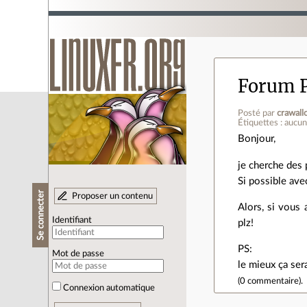
Forum 
Posté par
crawall
Étiquettes : aucu
Bonjour,
je cherche des p
Si possible avec
Se connecter
Proposer un contenu
Alors, si vous 
Identifiant
plz!
PS:
Mot de passe
le mieux ça sera
(
0 commentaire
).
Connexion automatique