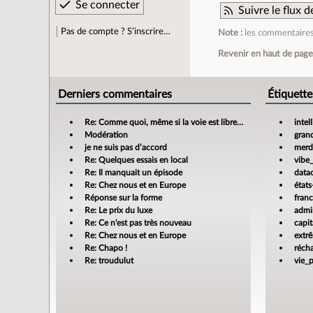
Suivre le flux
Pas de compte ? S’inscrire…
Note :
les commentaires 
Revenir en haut de pag
Derniers commentaires
Étiquette
Re: Comme quoi, même si la voie est libre…
intel
Modération
gran
je ne suis pas d’accord
merdi
Re: Quelques essais en local
vibe
Re: Il manquait un épisode
data
Re: Chez nous et en Europe
états
Réponse sur la forme
fran
Re: Le prix du luxe
admin
Re: Ce n'est pas très nouveau
capit
Re: Chez nous et en Europe
extr
Re: Chapo !
réch
Re: troudulut
vie_p