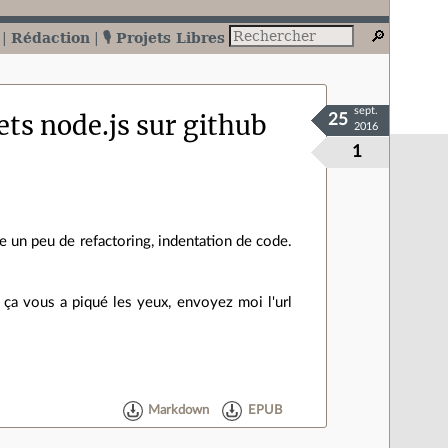
Rédaction
🎙️ Projets Libres
sept.
ets node.js sur github
25
2016
1
ire un peu de refactoring, indentation de code.
, ça vous a piqué les yeux, envoyez moi l'url
Markdown
EPUB