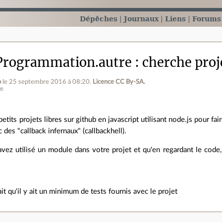
Dépêches
Journaux
Liens
Forums
Programmation.autre
cherche proj
o
le 25 septembre 2016 à 08:20
.
Licence CC By‑SA.
ne
etits projets libres sur github en javascript utilisant node.js pour fa
 des "callback infernaux" (callbackhell).
avez utilisé un module dans votre projet et qu'en regardant le code
it qu'il y ait un minimum de tests fournis avec le projet