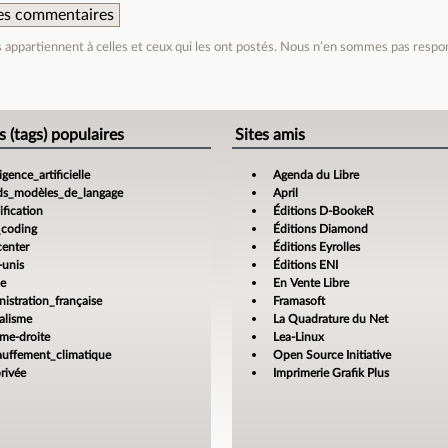
 des commentaires
appartiennent à celles et ceux qui les ont postés. Nous n’en sommes pas respo
e
s (tags) populaires
Sites amis
ligence_artificielle
Agenda du Libre
ds_modèles_de_langage
April
fication
Éditions D-BookeR
_coding
Éditions Diamond
center
Éditions Eyrolles
-unis
Éditions ENI
ce
En Vente Libre
istration_française
Framasoft
alisme
La Quadrature du Net
ême-droite
Lea-Linux
auffement_climatique
Open Source Initiative
rivée
Imprimerie Grafik Plus