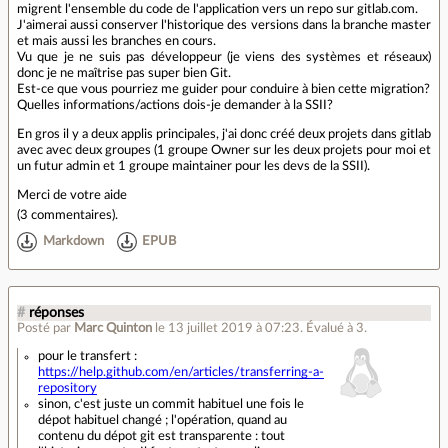
migrent l'ensemble du code de l'application vers un repo sur gitlab.com.
J'aimerai aussi conserver l'historique des versions dans la branche master
et mais aussi les branches en cours.
Vu que je ne suis pas développeur (je viens des systèmes et réseaux)
donc je ne maîtrise pas super bien Git.
Est-ce que vous pourriez me guider pour conduire à bien cette migration?
Quelles informations/actions dois-je demander à la SSII?
En gros il y a deux applis principales, j'ai donc créé deux projets dans gitlab
avec avec deux groupes (1 groupe Owner sur les deux projets pour moi et
un futur admin et 1 groupe maintainer pour les devs de la SSII).
Merci de votre aide
(
3 commentaires
).
Markdown
EPUB
#
réponses
Posté par
Marc Quinton
le 13 juillet 2019 à 07:23
.
Évalué à
3
.
pour le transfert :
https://help.github.com/en/articles/transferring-a-
repository
sinon, c'est juste un commit habituel une fois le
dépot habituel changé ; l'opération, quand au
contenu du dépot git est transparente : tout