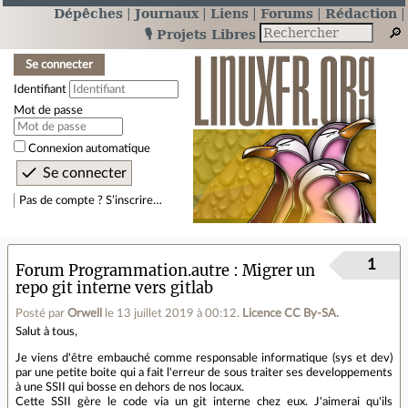
Dépêches
Journaux
Liens
Forums
Rédaction
🎙️ Projets Libres
Se connecter
Identifiant
Mot de passe
Connexion automatique
Pas de compte ? S’inscrire…
1
Forum Programmation.autre
Migrer un
repo git interne vers gitlab
Posté par
Orwell
le 13 juillet 2019 à 00:12
.
Licence CC By‑SA.
Salut à tous,
Je viens d'être embauché comme responsable informatique (sys et dev)
par une petite boite qui a fait l'erreur de sous traiter ses developpements
à une SSII qui bosse en dehors de nos locaux.
Cette SSII gère le code via un git interne chez eux. J'aimerai qu'ils