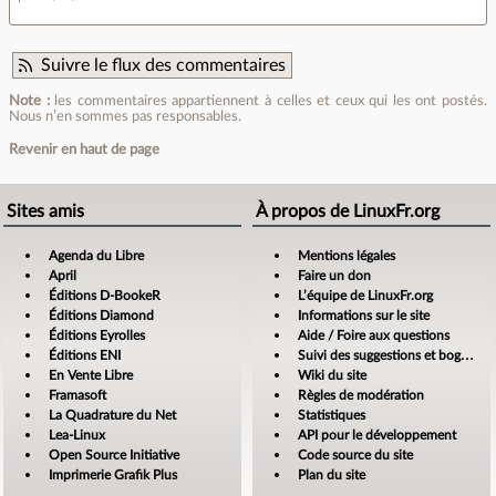
Suivre le flux des commentaires
Note :
les commentaires appartiennent à celles et ceux qui les ont postés.
Nous n’en sommes pas responsables.
Revenir en haut de page
Sites amis
À propos de LinuxFr.org
Agenda du Libre
Mentions légales
April
Faire un don
Éditions D-BookeR
L’équipe de LinuxFr.org
Éditions Diamond
Informations sur le site
Éditions Eyrolles
Aide / Foire aux questions
Éditions ENI
Suivi des suggestions et bogues
En Vente Libre
Wiki du site
Framasoft
Règles de modération
La Quadrature du Net
Statistiques
Lea-Linux
API pour le développement
Open Source Initiative
Code source du site
Imprimerie Grafik Plus
Plan du site