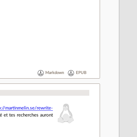
Markdown
EPUB
p://martinmelin.se/rewrite-
 et tes recherches auront