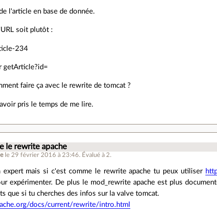
 de l'article en base de donnée.
'URL soit plutôt :
rticle-234
 getArticle?id=
ment faire ça avec le rewrite de tomcat ?
avoir pris le temps de me lire.
.
 le rewrite apache
he
le 29 février 2016 à 23:46
.
Évalué à
2
.
n expert mais si c'est comme le rewrite apache tu peux utiliser
htt
ur expérimenter. De plus le mod_rewrite apache est plus documenté
ats que si tu cherches des infos sur la valve tomcat.
pache.org/docs/current/rewrite/intro.html