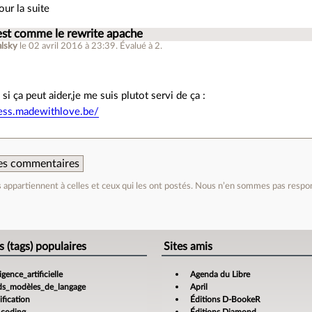
ur la suite
est comme le rewrite apache
lsky
le 02 avril 2016 à 23:39
.
Évalué à
2
.
 si ça peut aider,je me suis plutot servi de ça :
cess.madewithlove.be/
 des commentaires
appartiennent à celles et ceux qui les ont postés. Nous n’en sommes pas respo
e
s (tags) populaires
Sites amis
ligence_artificielle
Agenda du Libre
ds_modèles_de_langage
April
fication
Éditions D-BookeR