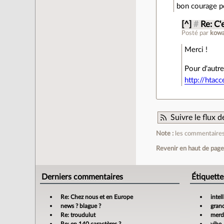
bon courage po
[^]
#
Re: C'
Posté par
kowa
Merci !
Pour d'autre
http://htac
Suivre le flux
Note :
les commentaires 
Revenir en haut de pag
Derniers commentaires
Étiquette
Re: Chez nous et en Europe
intel
news ? blague ?
gran
Re: troudulut
merdi