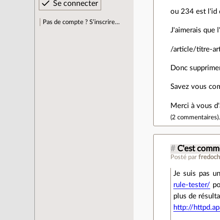
ou 234 est l'id
Pas de compte ? S’inscrire…
J'aimerais que l
/article/titre-a
Donc supprimer
Savez vous com
Merci à vous d'
(
2 commentaires
)
#
C'est comme
Posté par
fredoc
Je suis pas u
rule-tester/
po
plus de résult
http://httpd.a