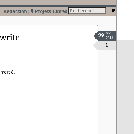
Rédaction
🎙️ Projets Libres
fév.
write
29
2016
1
omcat 8.