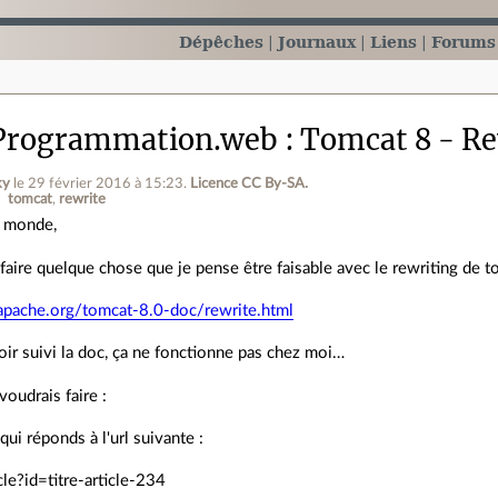
Dépêches
Journaux
Liens
Forums
Programmation.web
Tomcat 8 - Re
ky
le 29 février 2016 à 15:23
.
Licence CC By‑SA.
tomcat
rewrite
e monde,
 faire quelque chose que je pense être faisable avec le rewriting de t
.apache.org/tomcat-8.0-doc/rewrite.html
ir suivi la doc, ça ne fonctionne pas chez moi…
voudrais faire :
 qui réponds à l'url suivante :
cle?id=titre-article-234