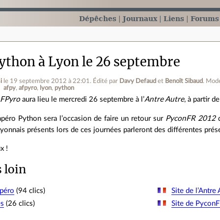
Dépêches
Journaux
Liens
Forums
ython à Lyon le 26 septembre
i
le 19 septembre 2012 à 22:01
.
Édité par
Davy Defaud
et
Benoît Sibaud
.
Modé
afpy
afpyro
lyon
python
FPyro
aura lieu le mercredi 26 septembre à l’
Antre Autre
, à partir 
apéro Python sera l’occasion de faire un retour sur
PyconFR 2012
q
yonnais présents lors de ces journées parleront des différentes prése
x !
s loin
apéro
(94 clics)
Site de l’Antre
ès
(26 clics)
Site de Pycon