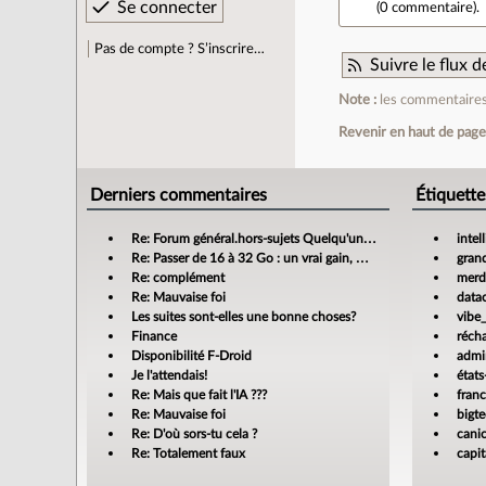
(
0 commentaire
).
Pas de compte ? S’inscrire…
Suivre le flux
Note :
les commentaires 
Revenir en haut de pag
Derniers commentaires
Étiquette
Re: Forum général.hors-sujets Quelqu'un a déjà confié sa compta à un cabinet d'expertise comptable en ligne ?
intel
Re: Passer de 16 à 32 Go : un vrai gain, mais jusqu’où ?
gran
Re: complément
merdi
Re: Mauvaise foi
data
Les suites sont-elles une bonne choses?
vibe
Finance
réch
Disponibilité F-Droid
admin
Je l'attendais!
états
Re: Mais que fait l'IA ???
fran
Re: Mauvaise foi
bigt
Re: D'où sors-tu cela ?
cani
Re: Totalement faux
capit