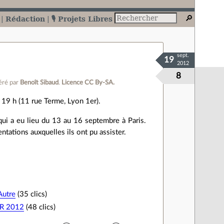
Rédaction
🎙️ Projets Libres
sept.
19
2012
8
ré par
Benoît Sibaud
.
Licence CC By‑SA.
de 19 h (11 rue Terme, Lyon 1er).
ui a eu lieu du 13 au 16 septembre à Paris.
ntations auxquelles ils ont pu assister.
 Autre
(35 clics)
FR 2012
(48 clics)