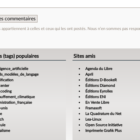
 des commentaires
appartiennent à celles et ceux qui les ont postés. Nous n’en sommes pas respo
e
s (tags) populaires
Sites amis
ligence_artificielle
Agenda du Libre
ds_modèles_de_langage
April
fication
Éditions D-BookeR
center
Éditions Diamond
_coding
Éditions Eyrolles
auffement_climatique
Éditions ENI
istration_française
En Vente Libre
-unis
Framasoft
ce
La Quadrature du Net
ech
Lea-Linux
cule
Open Source Initiative
alisme
Imprimerie Grafik Plus