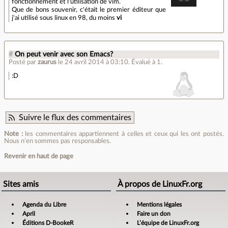
fonctionnement et l'utilisation de vim.
Que de bons souvenir, c'était le premier éditeur que
j'ai utilisé sous linux en 98, du moins
vi
#
On peut venir avec son Emacs?
Posté par
zaurus
le 24 avril 2014 à 03:10
.
Évalué à
1
.
:D
Suivre le flux des commentaires
Note :
les commentaires appartiennent à celles et ceux qui les ont postés.
Nous n’en sommes pas responsables.
Revenir en haut de page
Sites amis
À propos de LinuxFr.org
Agenda du Libre
Mentions légales
April
Faire un don
Éditions D-BookeR
L’équipe de LinuxFr.org