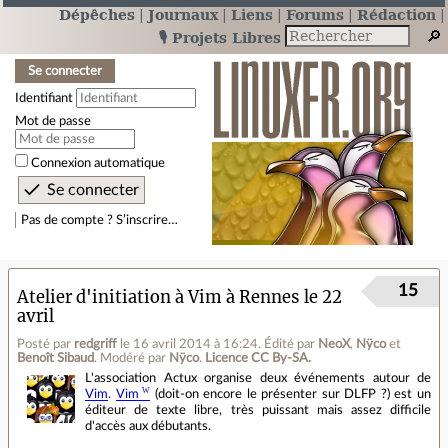
Dépêches
Journaux
Liens
Forums
Rédaction
🎙️ Projets Libres
Se connecter
Identifiant
Mot de passe
Connexion automatique
Pas de compte ? S’inscrire…
15
Atelier d'initiation à Vim à Rennes le 22
avril
Posté par
redgriff
le 16 avril 2014 à 16:24
.
Édité par
NeoX
,
Nÿco
et
Benoît Sibaud
.
Modéré par
Nÿco
.
Licence CC By‑SA.
L'association Actux organise deux événements autour de
Vim
.
Vim
(doit-on encore le présenter sur DLFP ?) est un
éditeur de texte libre, très puissant mais assez difficile
d'accès aux débutants.