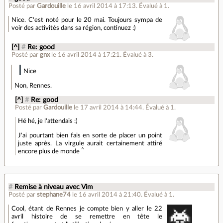
Posté par
Gardouille
le 16 avril 2014 à 17:13
.
Évalué à
1
.
Nice. C'est noté pour le 20 mai. Toujours sympa de
voir des activités dans sa région, continuez :)
[^]
#
Re: good
Posté par
gnx
le 16 avril 2014 à 17:21
.
Évalué à
3
.
Nice
Non, Rennes.
[^]
#
Re: good
Posté par
Gardouille
le 17 avril 2014 à 14:44
.
Évalué à
1
.
Hé hé, je l'attendais :)
J'ai pourtant bien fais en sorte de placer un point
juste après. La virgule aurait certainement attiré
^
encore plus de monde
#
Remise à niveau avec Vim
Posté par
stephane74
le 16 avril 2014 à 21:40
.
Évalué à
1
.
Cool, étant de Rennes je compte bien y aller le 22
avril histoire de se remettre en tête le