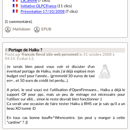
LaCantine
(7 clics)
Initiative OLPCFrance
(11 clics)
Présentation 17/10/2008
(7 clics)
(
1 commentaire
).
Markdown
EPUB
#
Portage de Haiku ?
Posté par
Francois Revol
(
site web personnel
)
le 31 octobre 2008 à
04:14
.
Évalué à
2
.
Je serais bien passé vous voir et discuter d'un
éventuel portage de Haiku, mais j'ai déjà explosé mon
budget sncf pour l'année... (grmmmbl 30 euros de taxi
en+.. et 50 euro de crédit tel perdu...).
A priori, le seul souci est l'utilisation d'OpenFirmware... Haiku a déjà le
support OF pour ppc, mais un peu de ménage est nécessaire pour
l'utiliser sur x86... sinon le reste devrait bien fonctionner :)
Ca serait une occasion de faire tester Haiku à RMS car je sais qu'il a un
beau XO tunné :D
En tous cas bonne bouffe^Wrencontre. (on peut y manger à cette
"cantine" ? ;))