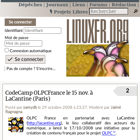
Dépêches
Journaux
Liens
Forums
Rédaction
🎙️ Projets Libres
Se connecter
Identifiant
Mot de passe
Connexion automatique
Pas de compte ? S’inscrire…
2
CodeCamp OLPCFrance le 15 nov. à
LaCantine (Paris)
Posté par
samydb
le 29 octobre 2008 à 23:27
.
Modéré par
Jaimé
Ragnagna
.
OLPC France en partenariat avec LaCantine
(
http://lacantine.org
), le lieu collaboratif des acteurs du
numérique, a lancé le 17/10/2008 une initiative pour la
création de contenu français pour le projet
OLPC
.