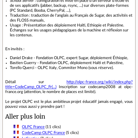
School Server : configuration et mise en place d'un serveur d'école et
de ses applicatifs (jabber, backup, rsync, ...) sur diverses plate-formes
(PC Standard, Booba, CherryPal, ...),
Traduction : traduction de l'anglais au Français de Sugar, des activités et
des FLOSS manuals,
Usage : Présentation des déploiement Haïti, Ethiopie et Palestine.
Échanges sur les usages pédagogiques de la machine et réflexion sur
les contenus.
En invités :
Daniel Drake - Fondation OLPC, expert Sugar, déploiement Éthiopie,
Bastien Guerry - Fondation OLPC, déploiement Haïti et Palestine,
Torello Querci - OLPC Italy, Commiter Mono (sous réserve).
Détail sur
http://olpc-france.org/wiki/index.php?
title=CodeCamp_OLPC_Fr(...)
Inscription sur codecamp2008 at olpc-
france.org (attention, le nombre de places est limité).
Le projet OLPC est le plus ambitieux projet éducatif jamais engagé, vous
pouvez vous aussi y prendre part !
Aller plus loin
OLPC France
(11 clics)
CodeCamp OLPC France
(5 clics)