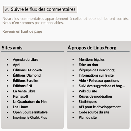
Suivre le flux des commentaires
Note :
les commentaires appartiennent à celles et ceux qui les ont postés.
Nous n’en sommes pas responsables.
Revenir en haut de page
Sites amis
À propos de LinuxFr.org
Agenda du Libre
Mentions légales
April
Faire un don
Éditions D-BookeR
L’équipe de LinuxFr.org
Éditions Diamond
Informations sur le site
Éditions Eyrolles
Aide / Foire aux questions
Éditions ENI
Suivi des suggestions et bogues
En Vente Libre
Wiki du site
Framasoft
Règles de modération
La Quadrature du Net
Statistiques
Lea-Linux
API pour le développement
Open Source Initiative
Code source du site
Imprimerie Grafik Plus
Plan du site