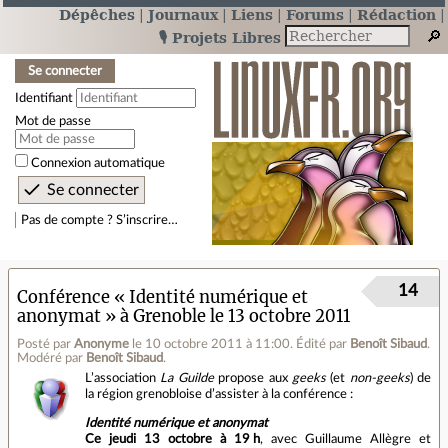
Dépêches
Journaux
Liens
Forums
Rédaction
🎙️ Projets Libres
Se connecter
Identifiant
Mot de passe
Connexion automatique
Pas de compte ? S’inscrire…
14
Conférence « Identité numérique et
anonymat » à Grenoble le 13 octobre 2011
Posté par
Anonyme
le 10 octobre 2011 à 11:00
.
Édité par
Benoît Sibaud
.
Modéré par
Benoît Sibaud
.
L’association
La Guilde
propose aux
geeks
(et
non‐geeks
) de
la région grenobloise d’assister à la conférence :
Identité numérique et anonymat
Ce jeudi 13 octobre à 19 h
, avec Guillaume Allègre et