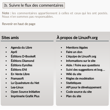
Suivre le flux des commentaires
Note :
les commentaires appartiennent à celles et ceux qui les ont postés.
Nous n’en sommes pas responsables.
Revenir en haut de page
Sites amis
À propos de LinuxFr.org
Agenda du Libre
Mentions légales
April
Faire un don
Éditions D-BookeR
L’équipe de LinuxFr.org
Éditions Diamond
Informations sur le site
Éditions Eyrolles
Aide / Foire aux questions
Éditions ENI
Suivi des suggestions et bogues
En Vente Libre
Wiki du site
Framasoft
Règles de modération
La Quadrature du Net
Statistiques
Lea-Linux
API pour le développement
Open Source Initiative
Code source du site
Imprimerie Grafik Plus
Plan du site