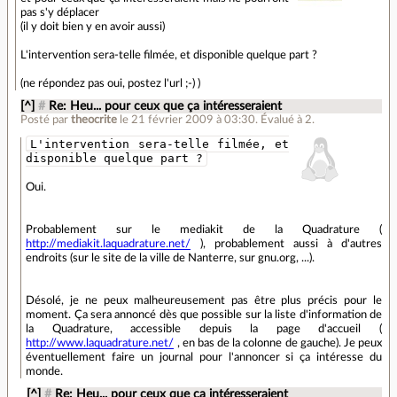
pas s'y déplacer
(il y doit bien y en avoir aussi)
L'intervention sera-telle filmée, et disponible quelque part ?
(ne répondez pas oui, postez l'url ;-) )
[^]
#
Re: Heu... pour ceux que ça intéresseraient
Posté par
theocrite
le 21 février 2009 à 03:30
.
Évalué à
2
.
L'intervention sera-telle filmée, et
disponible quelque part ?
Oui.
Probablement sur le mediakit de la Quadrature (
http://mediakit.laquadrature.net/
), probablement aussi à d'autres
endroits (sur le site de la ville de Nanterre, sur gnu.org, ...).
Désolé, je ne peux malheureusement pas être plus précis pour le
moment. Ça sera annoncé dès que possible sur la liste d'information de
la Quadrature, accessible depuis la page d'accueil (
http://www.laquadrature.net/
, en bas de la colonne de gauche). Je peux
éventuellement faire un journal pour l'annoncer si ça intéresse du
monde.
[^]
#
Re: Heu... pour ceux que ça intéresseraient