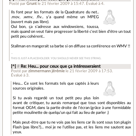
Posté par
Grunt
le 21 février 2009 à 15:47
.
Évalué à
4
.
Ils font peur les formats de la Quadrature du net..
.mov, .wmv, .flv.. y'a quand même un MPEG
(ouvert mais pas libre).
Oui bon, ça s'adresse aux windowsiens, toussa,
mais quand on veut faire progresser la liberté c'est bien d'être un tout
petit peu cohérent..
Stallman en mangerait sa barbe si on diffuse sa conférence en WMV !!
THIS IS JUST A PLACEHOLDER. YOU SHOULD NEVER SEE THIS STRING.
[^]
#
Re: Heu... pour ceux que ça intéresseraient
Posté par
zimmermann jérémie
le 21 février 2009 à 17:53
.
Évalué à
3
.
Heu... Ce sont les formats tels que captés à leurs
sources originales.
Si tu avais regardé un tout petit peu plus loin
avant de critiquer, tu aurais remarqué que tous sont disponibles au
format OGM, dans la partie droite de l'écran (grâce à une formidable
petite moulinette de quelqu'un qui fait au lieu de parler ;)
Mais peut-être que tu ne vois pas les liens car ils sont sous ton plugin
Flash (pas libre?)... moi je ne l'utilise pas, et les liens me sautent aux
yeux.