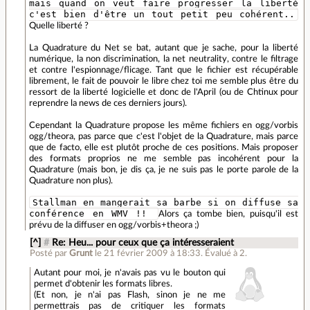
mais quand on veut faire progresser la liberté
c'est bien d'être un tout petit peu cohérent..
Quelle liberté ?
La Quadrature du Net se bat, autant que je sache, pour la liberté
numérique, la non discrimination, la net neutrality, contre le filtrage
et contre l'espionnage/flicage. Tant que le fichier est récupérable
librement, le fait de pouvoir le libre chez toi me semble plus être du
ressort de la liberté logicielle et donc de l'April (ou de Chtinux pour
reprendre la news de ces derniers jours).
Cependant la Quadrature propose les même fichiers en ogg/vorbis
ogg/theora, pas parce que c'est l'objet de la Quadrature, mais parce
que de facto, elle est plutôt proche de ces positions. Mais proposer
des formats proprios ne me semble pas incohérent pour la
Quadrature (mais bon, je dis ça, je ne suis pas le porte parole de la
Quadrature non plus).
Stallman en mangerait sa barbe si on diffuse sa
conférence en WMV !!
Alors ça tombe bien, puisqu'il est
prévu de la diffuser en ogg/vorbis+theora ;)
[^]
#
Re: Heu... pour ceux que ça intéresseraient
Posté par
Grunt
le 21 février 2009 à 18:33
.
Évalué à
2
.
Autant pour moi, je n'avais pas vu le bouton qui
permet d'obtenir les formats libres.
(Et non, je n'ai pas Flash, sinon je ne me
permettrais pas de critiquer les formats