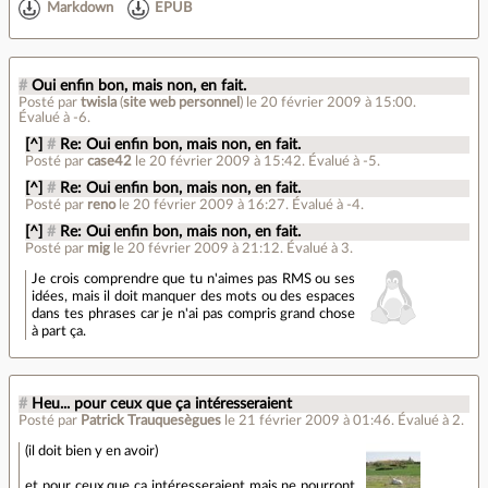
Markdown
EPUB
#
Oui enfin bon, mais non, en fait.
Posté par
twisla
(
site web personnel
)
le 20 février 2009 à 15:00
.
Évalué à
-6
.
[^]
#
Re: Oui enfin bon, mais non, en fait.
Posté par
case42
le 20 février 2009 à 15:42
.
Évalué à
-5
.
[^]
#
Re: Oui enfin bon, mais non, en fait.
Posté par
reno
le 20 février 2009 à 16:27
.
Évalué à
-4
.
[^]
#
Re: Oui enfin bon, mais non, en fait.
Posté par
mig
le 20 février 2009 à 21:12
.
Évalué à
3
.
Je crois comprendre que tu n'aimes pas RMS ou ses
idées, mais il doit manquer des mots ou des espaces
dans tes phrases car je n'ai pas compris grand chose
à part ça.
#
Heu... pour ceux que ça intéresseraient
Posté par
Patrick Trauquesègues
le 21 février 2009 à 01:46
.
Évalué à
2
.
(il doit bien y en avoir)
et pour ceux que ça intéresseraient mais ne pourront