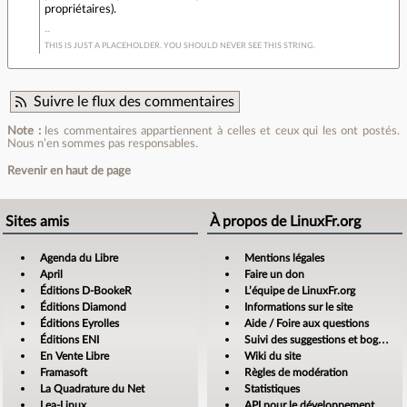
propriétaires).
THIS IS JUST A PLACEHOLDER. YOU SHOULD NEVER SEE THIS STRING.
Suivre le flux des commentaires
Note :
les commentaires appartiennent à celles et ceux qui les ont postés.
Nous n’en sommes pas responsables.
Revenir en haut de page
Sites amis
À propos de LinuxFr.org
Agenda du Libre
Mentions légales
April
Faire un don
Éditions D-BookeR
L’équipe de LinuxFr.org
Éditions Diamond
Informations sur le site
Éditions Eyrolles
Aide / Foire aux questions
Éditions ENI
Suivi des suggestions et bogues
En Vente Libre
Wiki du site
Framasoft
Règles de modération
La Quadrature du Net
Statistiques
Lea-Linux
API pour le développement