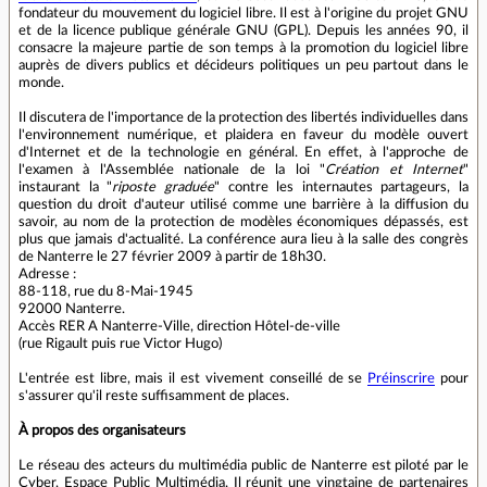
fondateur du mouvement du logiciel libre. Il est à l'origine du projet GNU
et de la licence publique générale GNU (GPL). Depuis les années 90, il
consacre la majeure partie de son temps à la promotion du logiciel libre
auprès de divers publics et décideurs politiques un peu partout dans le
monde.
Il discutera de l'importance de la protection des libertés individuelles dans
l'environnement numérique, et plaidera en faveur du modèle ouvert
d'Internet et de la technologie en général. En effet, à l'approche de
l'examen à l'Assemblée nationale de la loi "
Création et Internet
"
instaurant la "
riposte graduée
" contre les internautes partageurs, la
question du droit d'auteur utilisé comme une barrière à la diffusion du
savoir, au nom de la protection de modèles économiques dépassés, est
plus que jamais d'actualité. La conférence aura lieu à la salle des congrès
de Nanterre le 27 février 2009 à partir de 18h30.
Adresse :
88-118, rue du 8-Mai-1945
92000 Nanterre.
Accès RER A Nanterre-Ville, direction Hôtel-de-ville
(rue Rigault puis rue Victor Hugo)
L'entrée est libre, mais il est vivement conseillé de se
Préinscrire
pour
s'assurer qu'il reste suffisamment de places.
À propos des organisateurs
Le réseau des acteurs du multimédia public de Nanterre est piloté par le
Cyber, Espace Public Multimédia. Il réunit une vingtaine de partenaires