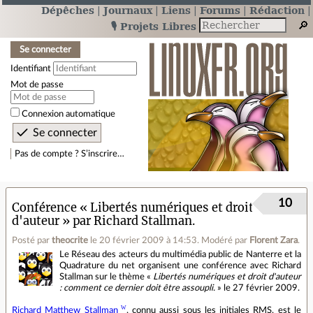
Dépêches
Journaux
Liens
Forums
Rédaction
🎙️ Projets Libres
Se connecter
Identifiant
Mot de passe
Connexion automatique
Pas de compte ? S’inscrire…
10
Conférence « Libertés numériques et droit
d'auteur » par Richard Stallman.
Posté par
theocrite
le 20 février 2009 à 14:53
.
Modéré par
Florent Zara
.
Le Réseau des acteurs du multimédia public de Nanterre et la
Quadrature du net organisent une conférence avec Richard
Stallman sur le thème «
Libertés numériques et droit d'auteur
: comment ce dernier doit être assoupli.
» le 27 février 2009.
Richard Matthew Stallman
, connu aussi sous les initiales RMS, est le