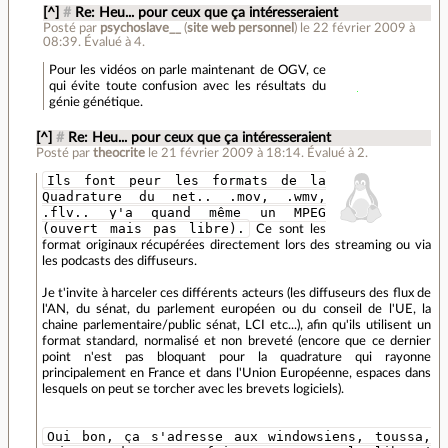
[^]
#
Re: Heu... pour ceux que ça intéresseraient
Posté par
psychoslave__
(
site web personnel
)
le 22 février 2009 à
08:39
.
Évalué à
4
.
Pour les vidéos on parle maintenant de OGV, ce
qui évite toute confusion avec les résultats du
génie génétique.
[^]
#
Re: Heu... pour ceux que ça intéresseraient
Posté par
theocrite
le 21 février 2009 à 18:14
.
Évalué à
2
.
Ils font peur les formats de la
Quadrature du net.. .mov, .wmv,
.flv.. y'a quand même un MPEG
(ouvert mais pas libre).
Ce sont les
format originaux récupérées directement lors des streaming ou via
les podcasts des diffuseurs.
Je t'invite à harceler ces différents acteurs (les diffuseurs des flux de
l'AN, du sénat, du parlement européen ou du conseil de l'UE, la
chaine parlementaire/public sénat, LCI etc...), afin qu'ils utilisent un
format standard, normalisé et non breveté (encore que ce dernier
point n'est pas bloquant pour la quadrature qui rayonne
principalement en France et dans l'Union Européenne, espaces dans
lesquels on peut se torcher avec les brevets logiciels).
Oui bon, ça s'adresse aux windowsiens, toussa,