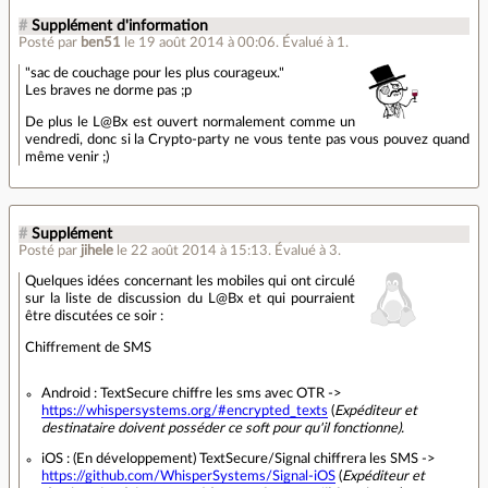
#
Supplément d'information
Posté par
ben51
le 19 août 2014 à 00:06
.
Évalué à
1
.
"sac de couchage pour les plus courageux."
Les braves ne dorme pas ;p
De plus le L@Bx est ouvert normalement comme un
vendredi, donc si la Crypto-party ne vous tente pas vous pouvez quand
même venir ;)
#
Supplément
Posté par
jihele
le 22 août 2014 à 15:13
.
Évalué à
3
.
Quelques idées concernant les mobiles qui ont circulé
sur la liste de discussion du L@Bx et qui pourraient
être discutées ce soir :
Chiffrement de SMS
Android : TextSecure chiffre les sms avec OTR ->
https://whispersystems.org/#encrypted_texts
(
Expéditeur et
destinataire doivent posséder ce soft pour qu'il fonctionne).
iOS : (En développement) TextSecure/Signal chiffrera les SMS ->
https://github.com/WhisperSystems/Signal-iOS
(
Expéditeur et