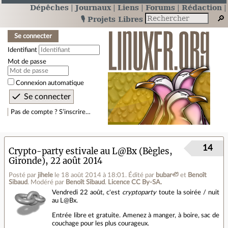
Dépêches
Journaux
Liens
Forums
Rédaction
🎙️ Projets Libres
Se connecter
Identifiant
Mot de passe
Connexion automatique
Pas de compte ? S’inscrire…
14
Crypto-party estivale au L@Bx (Bègles,
Gironde), 22 août 2014
Posté par
jihele
le 18 août 2014 à 18:01
.
Édité par
bubar🦥
et
Benoît
Sibaud
.
Modéré par
Benoît Sibaud
.
Licence CC By‑SA.
Vendredi 22 août, c'est
cryptoparty
toute la soirée / nuit
au L@Bx.
Entrée libre et gratuite. Amenez à manger, à boire, sac de
couchage pour les plus courageux.