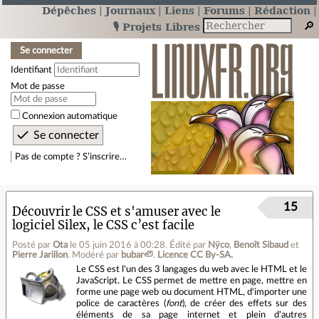
Dépêches
Journaux
Liens
Forums
Rédaction
🎙️ Projets Libres
Se connecter
Identifiant
Mot de passe
Connexion automatique
Pas de compte ? S’inscrire…
15
Découvrir le CSS et s'amuser avec le
logiciel Silex, le CSS c’est facile
Posté par
Ota
le 05 juin 2016 à 00:28
.
Édité par
Nÿco
,
Benoît Sibaud
et
Pierre Jarillon
.
Modéré par
bubar🦥
.
Licence CC By‑SA.
Le CSS est l'un des 3 langages du web avec le HTML et le
JavaScript. Le CSS permet de mettre en page, mettre en
forme une page web ou document HTML, d'importer une
police de caractères (
font
), de créer des effets sur des
éléments de sa page internet et plein d'autres