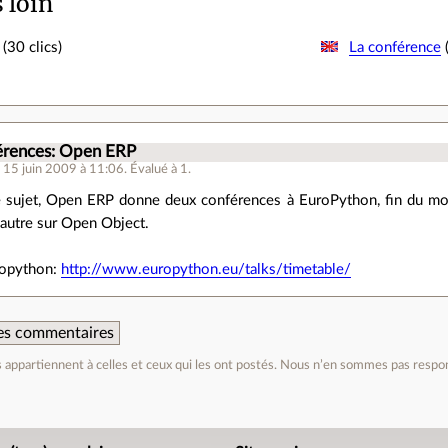
s loin
(30 clics)
La conférence
(
érences: Open ERP
e 15 juin 2009 à 11:06
.
Évalué à
1
.
sujet, Open ERP donne deux conférences à EuroPython, fin du moi
'autre sur Open Object.
uropython:
http://www.europython.eu/talks/timetable/
 des commentaires
appartiennent à celles et ceux qui les ont postés. Nous n’en sommes pas respo
e