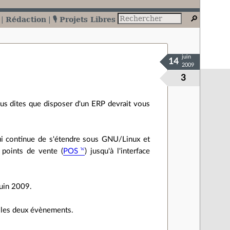
Rédaction
🎙️ Projets Libres
juin
14
2009
3
s dites que disposer d'un ERP devrait vous
ui continue de s'étendre sous GNU/Linux et
 points de vente (
POS
) jusqu'à l'interface
Juin 2009.
r les deux évènements.