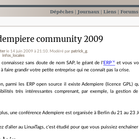
Dépêches
Journaux
Liens
Forums
dempiere community 2009
nter
le 14 juin 2009 à 21:10
.
Modéré par
patrick_g
.
infos_locales
 connaissez sans doute de nom SAP, le géant de l'
ERP
et vous vou
 à faire grandir votre petite entreprise qui ne connaît pas la crise.
n, parmi les ERP open source il existe Adempiere (licence GPL) q
ibilités très intéressantes comprenant, par exemple, la gestion de
plus, une conférence Adempiere est organisée à Berlin du 21 au 23 
z d'aller au LinuxTags, c'est étudié pour que vous puissiez enchaîne