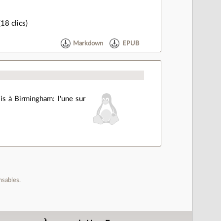
18 clics)
Markdown
EPUB
s à Birmingham: l'une sur
nsables.