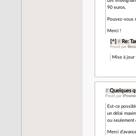
Les enseignant
90 euros.
Pouvez-vous m
Merci !
[^]
#
Re: Tar
Posté par
Beno
Mise à jour 
#
Quelques q
Posté par
iPowne
Est-ce possibl
un délai maxim
ou seulement c
Merci d'avance 