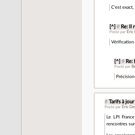
C'est exact,
[^]
#
Re: Il
Posté par
Éric
Vérification
[^]
#
Re: 
Posté par
B
Précision
#
Tarifs à jour
Posté par
Éric D
Le LPI France
rencontres sur