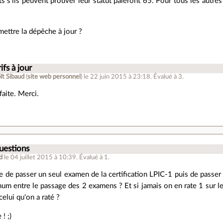
s s'ils peuvent prouver leur statut paieront 65. Pour tous les autres 
ettre la dépêche à jour ?
ifs à jour
ît Sibaud
(
site web personnel
)
le 22 juin 2015 à 23:18
.
Évalué à
3
.
faite. Merci.
uestions
d
le 04 juillet 2015 à 10:39
.
Évalué à
1
.
e de passer un seul examen de la certification LPIC-1 puis de passer l
um entre le passage des 2 examens ? Et si jamais on en rate 1 sur le
elui qu'on a raté ?
! ;)