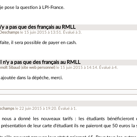
 je pose la question à LPI-France.
 n'y a pas que des français au RMLL
 Deschamps
le 15 juin 2015 à 13:51
.
Évalué à
3
.
 faite, il sera possible de payer en cash.
Il n'y a pas que des français au RMLL
enoît Sibaud
(
site web personnel
)
le 15 juin 2015 à 14:14
.
Évalué à
4
.
 ajoutée dans la dépêche, merci.
eschamps
le 22 juin 2015 à 19:20
.
Évalué à
1
.
 nous a donné les nouveaux tarifs : les étudiants bénéficieront d
 présentation de leur carte d'étudiant ils ne paieront que 50 euros la