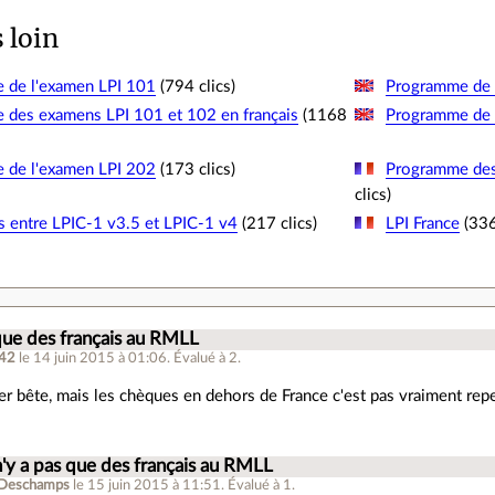
s loin
 de l'examen LPI 101
(794 clics)
Programme de 
des examens LPI 101 et 102 en français
(1168
Programme de 
 de l'examen LPI 202
(173 clics)
Programme des
clics)
s entre LPIC-1 v3.5 et LPIC-1 v4
(217 clics)
LPI France
(336
.
 que des français au RMLL
42
le 14 juin 2015 à 01:06
.
Évalué à
2
.
r bête, mais les chèques en dehors de France c'est pas vraiment re
 n'y a pas que des français au RMLL
 Deschamps
le 15 juin 2015 à 11:51
.
Évalué à
1
.