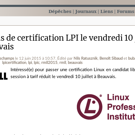
Dépêches
Journaux
Liens
Forums
de certification LPI le vendredi 10
vais
eschamps
le 12 juin 2015 à 10:57
.
Édité par
Nils Ratusznik
,
Benoît Sibaud
et
bub
lpicertification
lpi
lpic
rmll2015
rmll
beauvais
Intéressé(e) pour passer une certification Linux en candidat li
session à tarif réduit le vendredi 10 juillet à Beauvais.