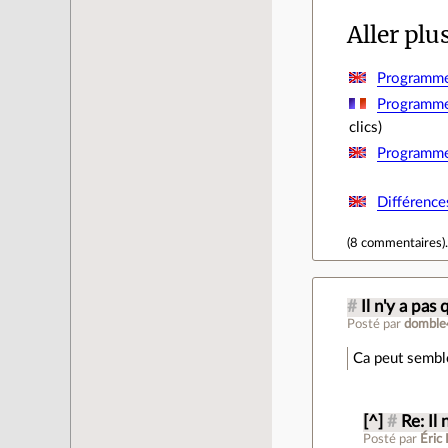
Aller plu
Programme
Programme 
clics)
Programme
Différence
(
8 commentaires
)
#
Il n'y a pas
Posté par
domble
Ca peut semble
[^]
#
Re: Il
Posté par
Éric