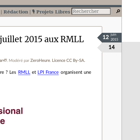
Rédaction
🎙️ Projets Libres
juin
 juillet 2015 aux RMLL
12
2015
14
ar🦥
.
Modéré par
ZeroHeure
.
Licence CC By‑SA.
bre ? Les
RMLL
et
LPI France
organisent une