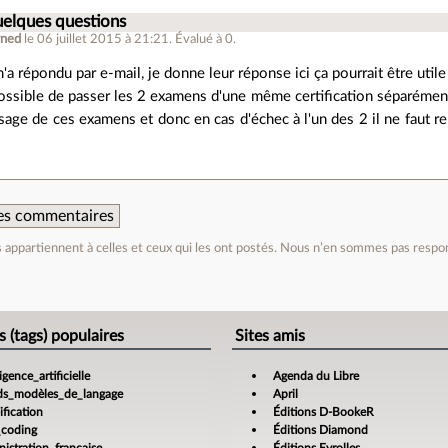
uelques questions
wned
le 06 juillet 2015 à 21:21
.
Évalué à
0
.
'a répondu par e-mail, je donne leur réponse ici ça pourrait être utile
possible de passer les 2 examens d'une même certification séparément, 
sage de ces examens et donc en cas d'échec à l'un des 2 il ne faut re
 des commentaires
appartiennent à celles et ceux qui les ont postés. Nous n’en sommes pas respo
e
s (tags) populaires
Sites amis
ligence_artificielle
Agenda du Libre
ds_modèles_de_langage
April
fication
Éditions D-BookeR
_coding
Éditions Diamond
istration_française
Éditions Eyrolles