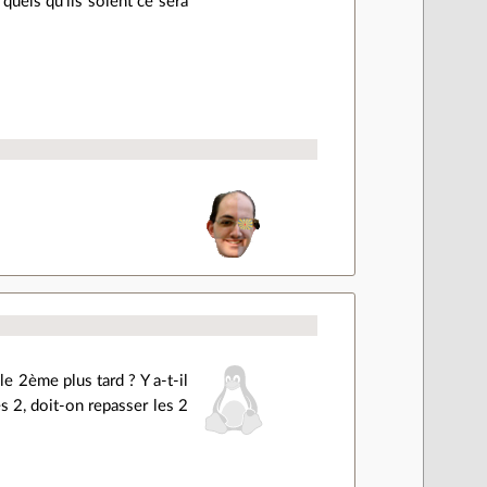
quels qu'ils soient ce sera
e 2ème plus tard ? Y a-t-il
s 2, doit-on repasser les 2