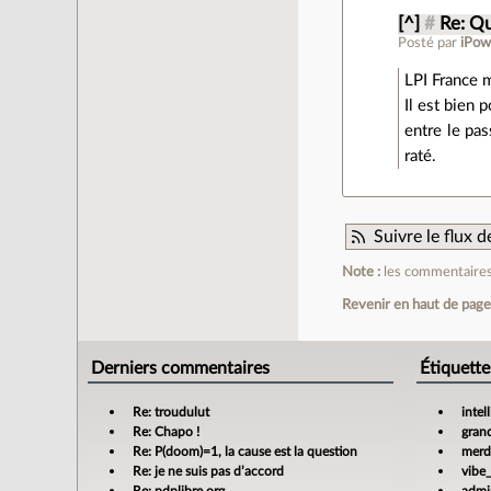
[^]
#
Re: Q
Posté par
iPo
LPI France m
Il est bien 
entre le pas
raté.
Suivre le flux
Note :
les commentaires 
Revenir en haut de pag
Derniers commentaires
Étiquette
Re: troudulut
intel
Re: Chapo !
gran
Re: P(doom)=1, la cause est la question
merdi
Re: je ne suis pas d’accord
vibe
Re: pdplibre.org
admin