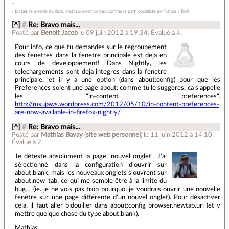
« En fait, le monde du libre, c’est souvent un peu comme le parti socialiste en France » Troll
[^]
#
Re: Bravo mais...
Posté par
Benoit Jacob
le 09 juin 2012 à 19:34
.
Évalué à
4
.
Pour info, ce que tu demandes sur le regroupement
des fenetres dans la fenetre principale est deja en
cours de developpement! Dans Nightly, les
telechargements sont deja integres dans la fenetre
principale, et il y a une option (dans about:config) pour que les
Preferences soient une page about: comme tu le suggeres, ca s'appelle
les "in-content preferences".
http://msujaws.wordpress.com/2012/05/10/in-content-preferences-
are-now-available-in-firefox-nightly/
[^]
#
Re: Bravo mais...
Posté par
Mathias Bavay
(
site web personnel
)
le 11 juin 2012 à 14:10
.
Évalué à
2
.
Je déteste absolument la page "nouvel onglet". J'ai
sélectionné dans la configuration d'ouvrir sur
about:blank, mais les nouveaux onglets s'ouvrent sur
about:new_tab, ce qui me semble être à la limite du
bug… (ie. je ne vois pas trop pourquoi je voudrais ouvrir une nouvelle
fenêtre sur une page différente d'un nouvel onglet). Pour désactiver
cela, il faut aller bidouiller dans about:config browser.newtab.url (et y
mettre quelque chose du type about:blank).
Mathias