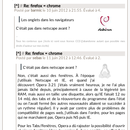
[^]
#
Re: firefox = chrome
Posté par
barmic
le 10 juin 2012 à 21:55
.
Évalué à
4
.
Les onglets dans les navigateurs
C'était pas dans netscape avant ?
Tous les contenus que j'écris ici sont sous licence CC0 (j'abandonne autant que possible mes
droits d'auteur sur mes écrits)
[^]
#
Re: firefox = chrome
Posté par
sebas
le 11 juin 2012 à 12:46
.
Évalué à
2
.
C'était pas dans netscape avant ?
Non, c'était aussi des fenêtres. À l'époque
j'utilisais Netscape et IE, et quand j'ai
découvert Opera 3.21 j'étais vraiment heureux, je ne l'ai plus
jamais lâché depuis, principalement à cause de la légèreté (en
RAM, mais aussi en taille: une disquette, alors qu'IE faisait 12 ou
14 mb), des tabs et de la réouverture du programme dans l'état
ou on l'avait fermé (les autres nouveautés allaient se succéder à
un rythme régulier). Il y avait par contre plus de problèmes de
compatibilité de pages web, j'utilisais dans l'ordre, pour les pages
qui ne marchaient pas, Opera puis NS puis IE.
Pour les Tabs/Fenêtres, Opera a dû rajouter la possibilité d'ouvrir