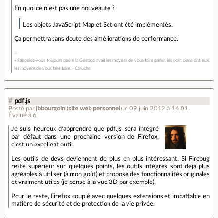
En quoi ce n'est pas une nouveauté ?
Les objets JavaScript Map et Set ont été implémentés.
Ça permettra sans doute des améliorations de performance.
« Rappelez-vous toujours que si la Gestapo avait les moyens de vous faire parler, les politiciens ont, eux,
les moyens de vous faire taire. » Coluche
#
pdf.js
Posté par
jbbourgoin
(
site web personnel
)
le 09 juin 2012 à 14:01
.
Évalué à
6
.
Je suis heureux d'apprendre que pdf.js sera intégré
par défaut dans une prochaine version de Firefox,
c'est un excellent outil.
Les outils de devs deviennent de plus en plus intéressant. Si Firebug
reste supérieur sur quelques points, les outils intégrés sont déjà plus
agréables à utiliser (à mon goût) et propose des fonctionnalités originales
et vraiment utiles (je pense à la vue 3D par exemple).
Pour le reste, Firefox couplé avec quelques extensions et imbattable en
matière de sécurité et de protection de la vie privée.