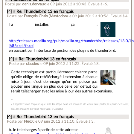
Posté par
denis.dervaux
le 09 juin 2012 à 10:43
.
Évalué à
-6
.
[^]
#
Re: Thunderbird 13 en français
Posté par
François Chaix
(
Mastodon
)
le 09 juin 2012 à 10:56
.
Évalué à
4
.
Tu installes ça :
http://releases.mozilla.org/pub/mozilla.org/thunderbird/releases/13.0/li
i686/xpi/fr.xpi
en passant par l'interface de gestion des plugins de thunderbird.
[^]
#
Re: Thunderbird 13 en français
Posté par
claudex
le 09 juin 2012 à 11:22
.
Évalué à
8
.
Cette technique est particulièrement chiante parce
qu'elle oblige de retéléchargé l'extension à chaque
mise à jour, c'est dommage qu'on ne puisse pas
ajouter une langue en plus que celle par défaut qui
serait télécharger avec les mise à jour des autres extensions.
« Rappelez-vous toujours que si la Gestapo avait les moyens de vous faire parler, les politiciens ont,
eux, les moyens de vous faire taire. » Coluche
[^]
#
Re: Thunderbird 13 en français
Posté par
NeoX
le 09 juin 2012 à 11:10
.
Évalué à
3
.
tu le telecharges à partir de cette adresse