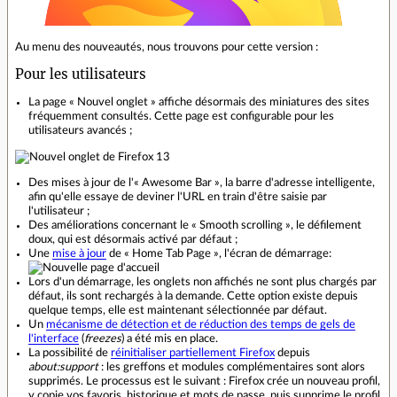
Au menu des nouveautés, nous trouvons pour cette version :
Pour les utilisateurs
La page « Nouvel onglet » affiche désormais des miniatures des sites
fréquemment consultés. Cette page est configurable pour les
utilisateurs avancés ;
Des mises à jour de l'« Awesome Bar », la barre d'adresse intelligente,
afin qu'elle essaye de deviner l'URL en train d'être saisie par
l'utilisateur ;
Des améliorations concernant le « Smooth scrolling », le défilement
doux, qui est désormais activé par défaut ;
Une
mise à jour
de « Home Tab Page », l'écran de démarrage:
Lors d'un démarrage, les onglets non affichés ne sont plus chargés par
défaut, ils sont rechargés à la demande. Cette option existe depuis
quelque temps, elle est maintenant sélectionnée par défaut.
Un
mécanisme de détection et de réduction des temps de gels de
l'interface
(
freezes
) a été mis en place.
La possibilité de
réinitialiser partiellement Firefox
depuis
about:support
: les greffons et modules complémentaires sont alors
supprimés. Le processus est le suivant : Firefox crée un nouveau profil,
y copie vos favoris, historique et mots de passe, puis supprime le profil