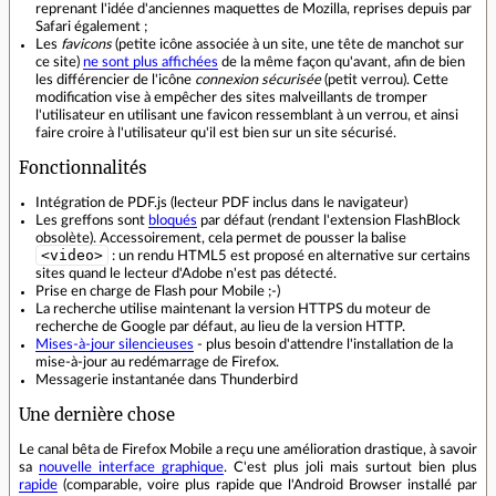
reprenant l'idée d'anciennes maquettes de Mozilla, reprises depuis par
Safari également ;
Les
favicons
(petite icône associée à un site, une tête de manchot sur
ce site)
ne sont plus affichées
de la même façon qu'avant, afin de bien
les différencier de l'icône
connexion sécurisée
(petit verrou). Cette
modification vise à empêcher des sites malveillants de tromper
l'utilisateur en utilisant une favicon ressemblant à un verrou, et ainsi
faire croire à l'utilisateur qu'il est bien sur un site sécurisé.
Fonctionnalités
Intégration de PDF.js (lecteur PDF inclus dans le navigateur)
Les greffons sont
bloqués
par défaut (rendant l'extension FlashBlock
obsolète). Accessoirement, cela permet de pousser la balise
<video>
: un rendu HTML5 est proposé en alternative sur certains
sites quand le lecteur d'Adobe n'est pas détecté.
Prise en charge de Flash pour Mobile ;-)
La recherche utilise maintenant la version HTTPS du moteur de
recherche de Google par défaut, au lieu de la version HTTP.
Mises-à-jour silencieuses
- plus besoin d'attendre l'installation de la
mise-à-jour au redémarrage de Firefox.
Messagerie instantanée dans Thunderbird
Une dernière chose
Le canal bêta de Firefox Mobile a reçu une amélioration drastique, à savoir
sa
nouvelle interface graphique
. C'est plus joli mais surtout bien plus
rapide
(comparable, voire plus rapide que l'Android Browser installé par