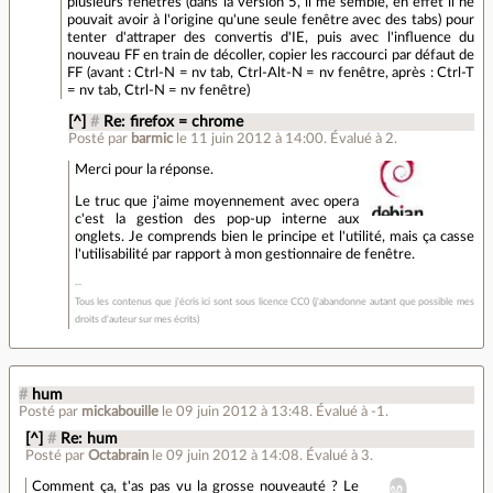
plusieurs fenêtres (dans la version 5, il me semble, en effet il ne
pouvait avoir à l'origine qu'une seule fenêtre avec des tabs) pour
tenter d'attraper des convertis d'IE, puis avec l'influence du
nouveau FF en train de décoller, copier les raccourci par défaut de
FF (avant : Ctrl-N = nv tab, Ctrl-Alt-N = nv fenêtre, après : Ctrl-T
= nv tab, Ctrl-N = nv fenêtre)
[^]
#
Re: firefox = chrome
Posté par
barmic
le 11 juin 2012 à 14:00
.
Évalué à
2
.
Merci pour la réponse.
Le truc que j'aime moyennement avec opera
c'est la gestion des pop-up interne aux
onglets. Je comprends bien le principe et l'utilité, mais ça casse
l'utilisabilité par rapport à mon gestionnaire de fenêtre.
Tous les contenus que j'écris ici sont sous licence CC0 (j'abandonne autant que possible mes
droits d'auteur sur mes écrits)
#
hum
Posté par
mickabouille
le 09 juin 2012 à 13:48
.
Évalué à
-1
.
[^]
#
Re: hum
Posté par
Octabrain
le 09 juin 2012 à 14:08
.
Évalué à
3
.
Comment ça, t'as pas vu la grosse nouveauté ? Le