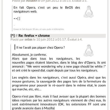
Posté par
Astaoth
le 09 juin 2012 à 16:15
.
Évalué à
5
.
En fait Opera, c'est un peu le BeOS des
navigateurs web.
=>[ ]
Emacs le fait depuis 30 ans, et sans pubs ni télémétrie.
[^]
#
Re: firefox = chrome
Posté par
sebas
le 10 juin 2012 à 01:17
.
Évalué à
4
.
Il ne l'avait pas piquer chez Opera ?
Absolument, je confirme.
Alors que dans tous les navigateurs, les
nouvelles pages étaient blanches, dans le blog dev d'Opera, ils ont
annoncé : "We were wondering why a new page should be white !"
et ont créé le speed dial, copié depuis par tous les navigateurs.
Les onglets dans les navigateurs, c'est aussi Opéra, ainsi que les
mouse gestures, la sauvegarde des pages lors de la fermeture du
programme pour pouvoir le ré-ouvrir dans le même état, le zoom
qui marche, etc, etc…
Opera n'est pas libre, mais il faut avouer que la plupart des bonnes
idées reprises par les autres navigateurs viennent de chez eux, ils
sont extrêmement innovateurs (OK, les extensions FF sont une
grande avancée dues à Mozilla)