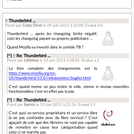
#
Thunderbird ...
Posté par
Crazy Diver
le 09 juin 2012 à 22:08
.
Évalué à
0
.
Thunderbird … après les changelog limite négatif,
voici les changelog payant ou proprio-publicitaire …
Quand Mozilla va investir dans le zombie TB ?
[^]
#
Re: Thunderbird ...
Posté par
Littleboy
le 10 juin 2012 à 08:01
.
Évalué à
2
.
La liste complete des changements est la:
https://www.mozilla.org/en-
US/thunderbird/13.0/releasenotes/buglist.html
C'est quand meme un peu moins le vide, meme si niveau nouvelles
fonctionnalites c'est en effet pas la joie.
[^]
#
Re: Thunderbird ...
Posté par
barmic
le 10 juin 2012 à 22:16
.
Évalué à
5
.
C'est quoi un service propriétaire et un service libre
(à ne pas confondre avec du libre service) ? C'est
agaçant de voir que des libristes ne sont pas capable
de remettre en cause leur catégorisation quand
celui-ci ne marche pas.