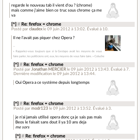
regarde le nouveau tab il vient d'ou ? (chrome)
mais comme j'aime bien ce truc sous chrome ça me
va
[^]
#
Re: firefox = chrome
Posté par
claudex
le 09 juin 2012 à 13:02
.
Évalué à
10
.
Il ne l'avait pas piquer chez Opera ?
« Rappelez-vous toujours que si la Gestapo avait les moyens de vous
faire parler, les politiciens ont, eux, les moyens de vous faire taire. » Coluche
[^]
#
Re: firefox = chrome
Posté par
Jonathan MERCIER
le 09 juin 2012 à 13:43
.
Évalué à
7
.
Dernière modification le 09 juin 2012 à 13:44.
Oui Opera a ce système depuis longtemps
[^]
#
Re: firefox = chrome
Posté par
modr123
le 09 juin 2012 à 13:52
.
Évalué à
3
.
je n'ai jamais utilisé opera donc ça je sais pas mais
Beos le faisait sans dout il ya 10 ans deja
me sors
[^]
#
Re: firefox = chrome