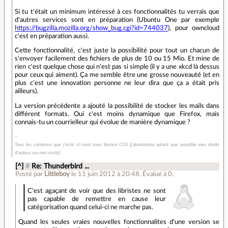
Si tu t'était un minimum intéressé à ces fonctionnalités tu verrais que
d'autres services sont en préparation (Ubuntu One par exemple
https://bugzilla.mozilla.org/show_bug.cgi?id=744037
), pour owncloud
c'est en préparation aussi.
Cette fonctionnalité, c'est juste la possibilité pour tout un chacun de
s'envoyer facilement des fichiers de plus de 10 ou 15 Mio. Et mine de
rien c'est quelque chose qui n'est pas si simple (il y a une xkcd là dessus
pour ceux qui aiment). Ça me semble être une grosse nouveauté (et en
plus c'est une innovation personne ne leur dira que ça a était pris
ailleurs).
La version précédente a ajouté la possibilité de stocker les mails dans
différent formats. Oui c'est moins dynamique que Firefox, mais
connais-tu un courrielleur qui évolue de manière dynamique ?
Tous les contenus que j'écris ici sont sous licence CC0 (j'abandonne autant que possible mes droits
d'auteur sur mes écrits)
[^]
#
Re: Thunderbird ...
Posté par
Littleboy
le 11 juin 2012 à 20:48
.
Évalué à
0
.
C'est agaçant de voir que des libristes ne sont
pas capable de remettre en cause leur
catégorisation quand celui-ci ne marche pas.
Quand les seules vraies nouvelles fonctionnalites d'une version se