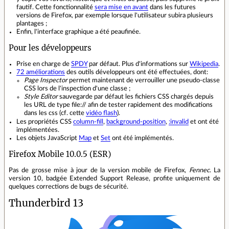
fautif. Cette fonctionnalité
sera mise en avant
dans les futures
versions de Firefox, par exemple lorsque l'utilisateur subira plusieurs
plantages ;
Enfin, l'interface graphique a été peaufinée.
Pour les développeurs
Prise en charge de
SPDY
par défaut. Plus d'informations sur
Wikipedia
.
72 améliorations
des outils développeurs ont été effectuées, dont:
Page Inspector
permet maintenant de verrouiller une pseudo-classe
CSS lors de l'inspection d'une classe ;
Style Editor
sauvegarde par défaut les fichiers CSS chargés depuis
les URL de type file:// afin de tester rapidement des modifications
dans les css (cf. cette
vidéo flash
).
Les propriétés CSS
column-fill
,
background-position
,
:invalid
et
ont été
implémentées.
Les objets JavaScript
Map
et
Set
ont été implémentés.
Firefox Mobile 10.0.5 (ESR)
Pas de grosse mise à jour de la version mobile de Firefox,
Fennec
. La
version 10, badgée Extended Support Release, profite uniquement de
quelques corrections de bugs de sécurité.
Thunderbird 13