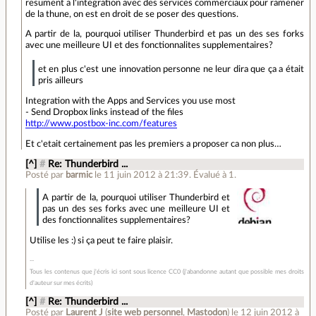
resument a l'integration avec des services commerciaux pour ramener
de la thune, on est en droit de se poser des questions.
A partir de la, pourquoi utiliser Thunderbird et pas un des ses forks
avec une meilleure UI et des fonctionnalites supplementaires?
et en plus c'est une innovation personne ne leur dira que ça a était
pris ailleurs
Integration with the Apps and Services you use most
- Send Dropbox links instead of the files
http://www.postbox-inc.com/features
Et c'etait certainement pas les premiers a proposer ca non plus…
[^]
#
Re: Thunderbird ...
Posté par
barmic
le 11 juin 2012 à 21:39
.
Évalué à
1
.
A partir de la, pourquoi utiliser Thunderbird et
pas un des ses forks avec une meilleure UI et
des fonctionnalites supplementaires?
Utilise les :) si ça peut te faire plaisir.
Tous les contenus que j'écris ici sont sous licence CC0 (j'abandonne autant que possible mes droits
d'auteur sur mes écrits)
[^]
#
Re: Thunderbird ...
Posté par
Laurent J
(
site web personnel
,
Mastodon
)
le 12 juin 2012 à