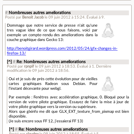
#
Nombreuses autres ameliorations
Posté par
Benoit Jacob
le 09 juin 2012 à 15:24
.
Évalué à
9
.
Dommage que notre service de presse n'ait qu'une
tres vague idee de ce que nous faisons, voici par
exemple un compte-rendu des ameliorations dans la
couche graphique dans Gecko 13:
http://benoitgirard.wordpress.com/2012/05/24/gfx-changes-in-
firefox-13/
[^]
#
Re: Nombreuses autres ameliorations
Posté par
rpnpif
le 09 juin 2012 à 18:53
.
Évalué à
1
.
Dernière
modification le 09 juin 2012 à 18:56.
Oui et je suis de près cette évolution pour de vieilles
cartes graphiques Radeon sous Debian. Pour
l'instant décevante pour webgl.
Par exemple : Fenêtres avec accélération graphique, 0. Bloqué pour la
version de votre pilote graphique. Essayez de faire la mise à jour de
votre pilote graphique vers la version ou supérieure.
Alors que glxinfo me dit que GLX_EXT_texture_from_pixmap est bien
disponible.
(Je suis encore sous FF 12, j'essaierai FF 13)
[^]
#
Re: Nombreuses autres ameliorations