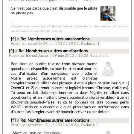
Posté par
claudex
le 09 juin 2012 à 18:55
.
Évalué à
5
.
Ce n'est pas parce que c'est disponible que le pilote
ne plante pas.
« Rappelez-vous toujours que si la Gestapo avait les moyens de vous faire parler, les politiciens ont,
eux, les moyens de vous faire taire. » Coluche
[^]
#
Re: Nombreuses autres ameliorations
Posté par
rpnpif
le 09 juin 2012 à 19:02
.
Évalué à
-1
.
[^]
#
Re: Nombreuses autres ameliorations
Posté par
Benoit Jacob
le 09 juin 2012 à 19:28
.
Évalué à
6
.
Bon alors on oublie texture-from-pixmap: meme
quand c'est disponible, ca marche trop mal pour les
cas d'utilisation d'un navigateur web moderne.
Notre projet actuellement est d'arreter
completement d'utiliser des pixmaps X et a la place de n'utiliser que 1)
OpenGL et 2) du rendu purement logiciel (comme Chrome, d'ailleurs).
Tu peux en fait deja experimenter ca dans Nightly en allant dans
about:config et en mettant layers.acceleration.force-enabled=true et
gfx.xrender.enabled=false, et ca te donnera de tres bonnes perfs
WebGL mais on a encore quelques problemes de performance dans
d'autres cas a regler avant de pouvoir activer ca par defaut.
[^]
#
Re: Nombreuses autres ameliorations
Posté par
rpnpif
le 12 juin 2012 à 16:54
.
Évalué à
1
.
Merci de l'astuce. J'essaierai.