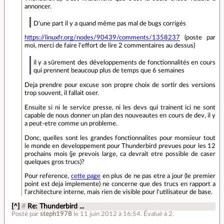
annoncer.
D'une part il y a quand même pas mal de bugs corrigés
https://linuxfr.org/nodes/90439/comments/1358237
(poste par
moi, merci de faire l'effort de lire 2 commentaires au dessus)
il y a sûrement des développements de fonctionnalités en cours
qui prennent beaucoup plus de temps que 6 semaines
Deja prendre pour excuse son propre choix de sortir des versions
trop souvent, il fallait oser.
Ensuite si ni le service presse, ni les devs qui trainent ici ne sont
capable de nous donner un plan des nouveautes en cours de dev, il y
a peut-etre comme un probleme.
Donc, quelles sont les grandes fonctionnalites pour monsieur tout
le monde en developpement pour Thunderbird prevues pour les 12
prochains mois (je prevois large, ca devrait etre possible de caser
quelques gros trucs)?
Pour reference,
cette page
en plus de ne pas etre a jour (le premier
point est deja implemente) ne concerne que des trucs en rapport a
l'architecture interne, mais rien de visible pour l'utilisateur de base.
[^]
#
Re: Thunderbird ...
Posté par
steph1978
le 11 juin 2012 à 16:54
.
Évalué à
2
.