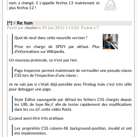
nom a changé, il s'appelle firefox 13 maintenant et
plus firefox 12 !
[^]
#
Re: hum
Posté par
claudex
le 09 juin 2012 à 15:02
.
Évalué à
7
.
Quoi de neuf dans cette nouvelle version ?
Prise en charge de SPDY par défaut. Plus
d'informations sur Wikipedia.
Un nouveau protocole, ce n'est pas rien.
Page Inspector permet maintenant de verrouiller une pseudo-classe
CSS lors de l'inspection d'une classe ;
Je ne sais pas si c'était déjà possible avec Firebug mais c'est très utile
pour debugger une page.
Style Editor sauvegarde par défaut les fichiers CSS chargés depuis
les URL de type file:// afin de tester rapidement des modifications
dans les css (cf. cette vidéo flash).
Ça peut aussi être très pratique.
Les propriétés CSS column-fill, background-position, :invalid et ont
été implémentées.