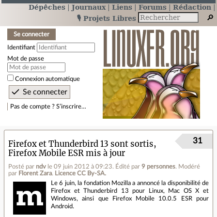
Dépêches
Journaux
Liens
Forums
Rédaction
🎙️ Projets Libres
Se connecter
Identifiant
Mot de passe
Connexion automatique
Pas de compte ? S’inscrire…
31
Firefox et Thunderbird 13 sont sortis,
Firefox Mobile ESR mis à jour
Posté par
ndv
le 09 juin 2012 à 09:23
.
Édité par
9 personnes
.
Modéré
par
Florent Zara
.
Licence CC By‑SA.
Le 6 juin, la fondation Mozilla a annoncé la disponibilité de
Firefox et Thunderbird 13 pour Linux, Mac OS X et
Windows, ainsi que Firefox Mobile 10.0.5 ESR pour
Android.