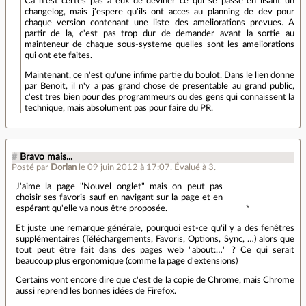
Ca n'est certes pas a eux de deviner ce qui se passe en lisant un
changelog, mais j'espere qu'ils ont acces au planning de dev pour
chaque version contenant une liste des ameliorations prevues. A
partir de la, c'est pas trop dur de demander avant la sortie au
mainteneur de chaque sous-systeme quelles sont les ameliorations
qui ont ete faites.
Maintenant, ce n'est qu'une infime partie du boulot. Dans le lien donne
par Benoit, il n'y a pas grand chose de presentable au grand public,
c'est tres bien pour des programmeurs ou des gens qui connaissent la
technique, mais absolument pas pour faire du PR.
#
Bravo mais...
Posté par
Dorian
le 09 juin 2012 à 17:07
.
Évalué à
3
.
J'aime la page "Nouvel onglet" mais on peut pas
choisir ses favoris sauf en navigant sur la page et en
espérant qu'elle va nous être proposée.
Et juste une remarque générale, pourquoi est-ce qu'il y a des fenêtres
supplémentaires (Téléchargements, Favoris, Options, Sync, …) alors que
tout peut être fait dans des pages web "about:…" ? Ce qui serait
beaucoup plus ergonomique (comme la page d'extensions)
Certains vont encore dire que c'est de la copie de Chrome, mais Chrome
aussi reprend les bonnes idées de Firefox.