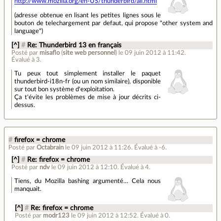
http://www.mozilla.org/en-US/thunderbird/all.html
(adresse obtenue en lisant les petites lignes sous le
bouton de telechargement par defaut, qui propose "other system and
language")
[^]
#
Re: Thunderbird 13 en français
Posté par
misaflo
(
site web personnel
)
le 09 juin 2012 à 11:42
.
Évalué à
3
.
Tu peux tout simplement installer le paquet
thunderbird-i18n-fr (ou un nom similaire), disponible
sur tout bon système d'exploitation.
Ça t'évite les problèmes de mise à jour décrits ci-
dessus.
#
firefox = chrome
Posté par
Octabrain
le 09 juin 2012 à 11:26
.
Évalué à
-6
.
[^]
#
Re: firefox = chrome
Posté par
ndv
le 09 juin 2012 à 12:10
.
Évalué à
4
.
Tiens, du Mozilla bashing argumenté… Cela nous
manquait.
[^]
#
Re: firefox = chrome
Posté par
modr123
le 09 juin 2012 à 12:52
.
Évalué à
0
.