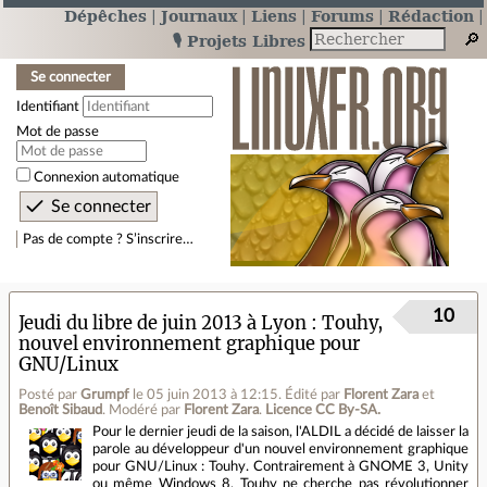
Dépêches
Journaux
Liens
Forums
Rédaction
🎙️ Projets Libres
Se connecter
Identifiant
Mot de passe
Connexion automatique
Pas de compte ? S’inscrire…
10
Jeudi du libre de juin 2013 à Lyon : Touhy,
nouvel environnement graphique pour
GNU/Linux
Posté par
Grumpf
le 05 juin 2013 à 12:15
.
Édité par
Florent Zara
et
Benoît Sibaud
.
Modéré par
Florent Zara
.
Licence CC By‑SA.
Pour le dernier jeudi de la saison, l'ALDIL a décidé de laisser la
parole au développeur d'un nouvel environnement graphique
pour GNU/Linux : Touhy. Contrairement à GNOME 3, Unity
ou même Windows 8, Touhy ne cherche pas révolutionner