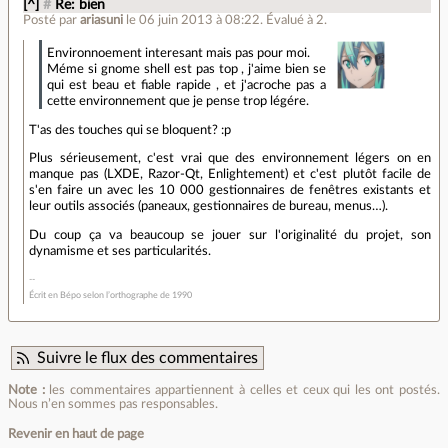
[^]
#
Re: bien
Posté par
ariasuni
le 06 juin 2013 à 08:22
.
Évalué à
2
.
Environnoement interesant mais pas pour moi.
Méme si gnome shell est pas top , j'aime bien se
qui est beau et fiable rapide , et j'acroche pas a
cette environnement que je pense trop légére.
T'as des touches qui se bloquent? :p
Plus sérieusement, c'est vrai que des environnement légers on en
manque pas (LXDE, Razor-Qt, Enlightement) et c'est plutôt facile de
s'en faire un avec les 10 000 gestionnaires de fenêtres existants et
leur outils associés (paneaux, gestionnaires de bureau, menus…).
Du coup ça va beaucoup se jouer sur l'originalité du projet, son
dynamisme et ses particularités.
Écrit en Bépo selon l’orthographe de 1990
Suivre le flux des commentaires
Note :
les commentaires appartiennent à celles et ceux qui les ont postés.
Nous n’en sommes pas responsables.
Revenir en haut de page