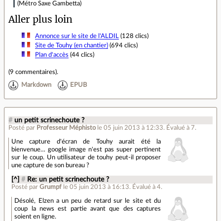
(Métro Saxe Gambetta)
Aller plus loin
Annonce sur le site de l'ALDIL
(128 clics)
Site de Touhy (en chantier)
(694 clics)
Plan d'accès
(44 clics)
(
9 commentaires
).
Markdown
EPUB
#
un petit scrinechoute ?
Posté par
Professeur Méphisto
le 05 juin 2013 à 12:33
.
Évalué à
7
.
Une capture d'écran de Touhy aurait été la
bienvenue… google image n'est pas super pertinent
sur le coup. Un utilisateur de touhy peut-il proposer
une capture de son bureau ?
[^]
#
Re: un petit scrinechoute ?
Posté par
Grumpf
le 05 juin 2013 à 16:13
.
Évalué à
4
.
Désolé, Elzen a un peu de retard sur le site et du
coup la news est partie avant que des captures
soient en ligne.