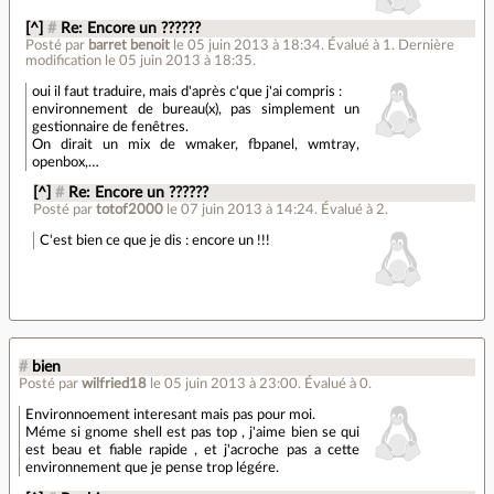
[^]
#
Re: Encore un ??????
Posté par
barret benoit
le 05 juin 2013 à 18:34
.
Évalué à
1
.
Dernière
modification le 05 juin 2013 à 18:35.
oui il faut traduire, mais d'après c'que j'ai compris :
environnement de bureau(x), pas simplement un
gestionnaire de fenêtres.
On dirait un mix de wmaker, fbpanel, wmtray,
openbox,…
[^]
#
Re: Encore un ??????
Posté par
totof2000
le 07 juin 2013 à 14:24
.
Évalué à
2
.
C'est bien ce que je dis : encore un !!!
#
bien
Posté par
wilfried18
le 05 juin 2013 à 23:00
.
Évalué à
0
.
Environnoement interesant mais pas pour moi.
Méme si gnome shell est pas top , j'aime bien se qui
est beau et fiable rapide , et j'acroche pas a cette
environnement que je pense trop légére.