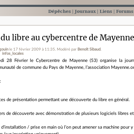
Dépêches
Journaux
Liens
Forums
 du libre au cybercentre de Mayenne 
gouin
le 17 février 2009 à 11:35
.
Modéré par
Benoît Sibaud
.
infos_locales
di 28 Février le Cybercentre de Mayenne (53) organise la journé
unauté de commune du Pays de Mayenne, l’association Mayenne.o
:
es de présentation permettant une découverte du libre en général.
ers de découverte avec démonstration de plusieurs logiciels libres et
r d’installation / prise en main où l’on peut amener sa machine pour y i