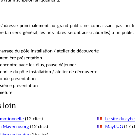
s (sur inscription uniquement).
s’adresse principalement au grand public ne connaissant pas ou très
bre (au sens général, les arts libres seront aussi abordés) à un publ
arrage du pôle installation / atelier de découverte
première présentation
encontre avec les élus, pause déjeuner
eprise du pôle installation / atelier de découverte
conde présentation
isième présentation
rmeture
s loin
omotionnelle
(12 clics)
Le site du cybe
on Mayenne.org
(12 clics)
MayLUG
(17 cl
ibre en février
(16 clics)