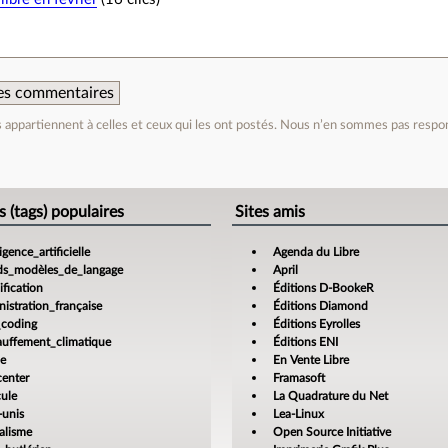
 des commentaires
appartiennent à celles et ceux qui les ont postés. Nous n’en sommes pas respo
e
s (tags) populaires
Sites amis
ligence_artificielle
Agenda du Libre
ds_modèles_de_langage
April
fication
Éditions D-BookeR
istration_française
Éditions Diamond
_coding
Éditions Eyrolles
auffement_climatique
Éditions ENI
ce
En Vente Libre
center
Framasoft
cule
La Quadrature du Net
-unis
Lea-Linux
alisme
Open Source Initiative