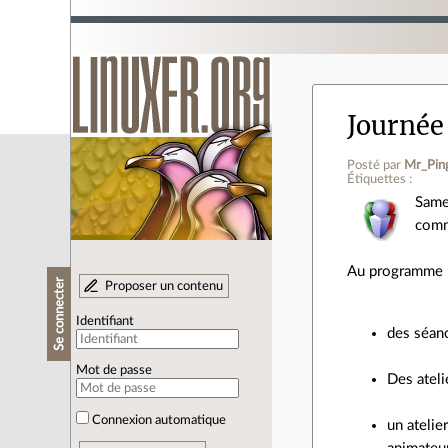
Journée
Posté par
Mr_Pin
Étiquettes :
Same
comm
Au programme 
Se connecter
Proposer un contenu
Identifiant
des séanc
Mot de passe
Des ateli
Connexion automatique
un atelie