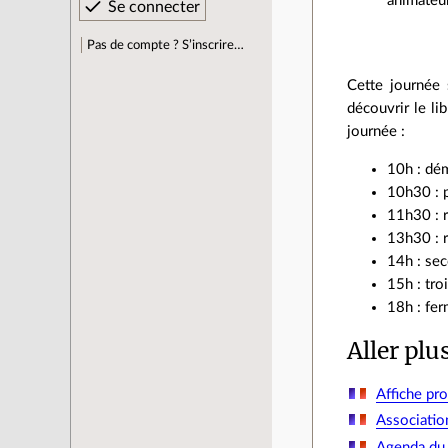
animateur
Pas de compte ? S’inscrire…
Cette journée 
découvrir le li
journée :
10h : dém
10h30 : 
11h30 : r
13h30 : r
14h : se
15h : tro
18h : fe
Aller plu
Affiche pr
Associati
Agenda du l