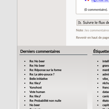
(
0 commentaire
).
Suivre le flux
Note :
les commentaires 
Revenir en haut de pag
Derniers commentaires
Étiquette
Re: No beer
intel
Re: No beer
gran
Re: Réponse sur la forme
merdi
Re: Le zéro-pouce ?
admin
Belle initiative
vibe
Re: file://
réch
Yunohost
fran
Vote human
data
Re: file://
cani
Re: Probabilité non nulle
états
No beer
capit