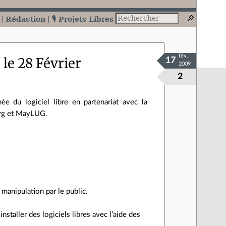
Rédaction
🎙️ Projets Libres
fév.
le 28 Février
17
2009
2
e du logiciel libre en partenariat avec la
rg et MayLUG.
 manipulation par le public.
nstaller des logiciels libres avec l’aide des