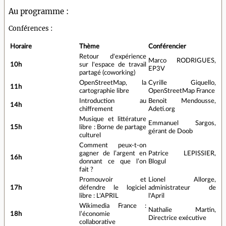
Au programme :
Conférences :
Horaire
Thème
Conférencier
Retour d'expérience
Marco RODRIGUES,
10h
sur l'espace de travail
EP3V
partagé (coworking)
OpenStreetMap, la
Cyrille Giquello,
11h
cartographie libre
OpenStreetMap France
Introduction au
Benoit Mendousse,
14h
chiffrement
Adeti.org
Musique et littérature
Emmanuel Sargos,
15h
libre : Borne de partage
gérant de Doob
culturel
Comment peux-t-on
gagner de l’argent en
Patrice LEPISSIER,
16h
donnant ce que l’on
Blogul
fait ?
Promouvoir et
Lionel Allorge,
17h
défendre le logiciel
administrateur de
libre : L'APRIL
l'April
Wikimedia France :
Nathalie Martin,
18h
l’économie
Directrice exécutive
collaborative