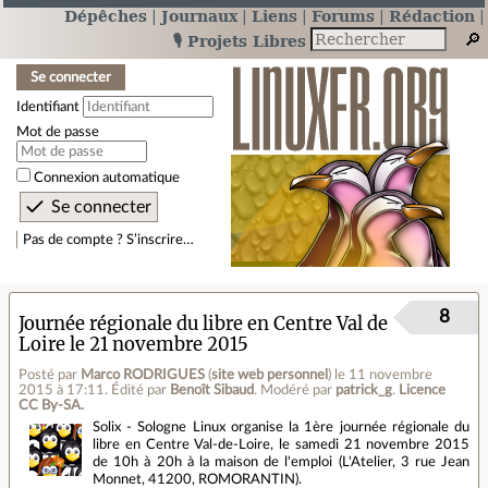
Dépêches
Journaux
Liens
Forums
Rédaction
🎙️ Projets Libres
Se connecter
Identifiant
Mot de passe
Connexion automatique
Pas de compte ? S’inscrire…
8
Journée régionale du libre en Centre Val de
Loire le 21 novembre 2015
Posté par
Marco RODRIGUES
(
site web personnel
)
le 11 novembre
2015 à 17:11
.
Édité par
Benoît Sibaud
.
Modéré par
patrick_g
.
Licence
CC By‑SA.
Solix - Sologne Linux organise la 1ère journée régionale du
libre en Centre Val-de-Loire, le samedi 21 novembre 2015
de 10h à 20h à la maison de l'emploi (L'Atelier, 3 rue Jean
Monnet, 41200, ROMORANTIN).