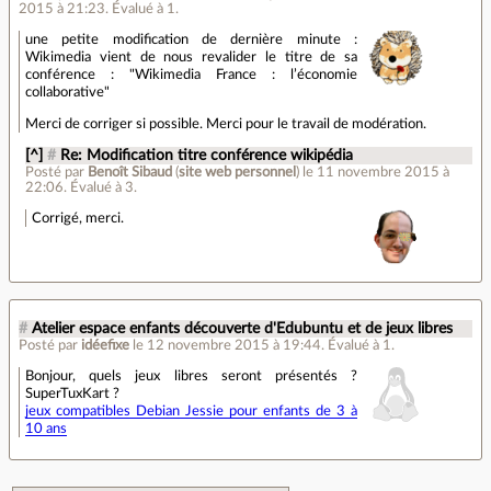
2015 à 21:23
.
Évalué à
1
.
une petite modification de dernière minute :
Wikimedia vient de nous revalider le titre de sa
conférence : "Wikimedia France : l’économie
collaborative"
Merci de corriger si possible. Merci pour le travail de modération.
[^]
#
Re: Modification titre conférence wikipédia
Posté par
Benoît Sibaud
(
site web personnel
)
le 11 novembre 2015 à
22:06
.
Évalué à
3
.
Corrigé, merci.
#
Atelier espace enfants découverte d'Edubuntu et de jeux libres
Posté par
idéefixe
le 12 novembre 2015 à 19:44
.
Évalué à
1
.
Bonjour, quels jeux libres seront présentés ?
SuperTuxKart ?
jeux compatibles Debian Jessie pour enfants de 3 à
10 ans