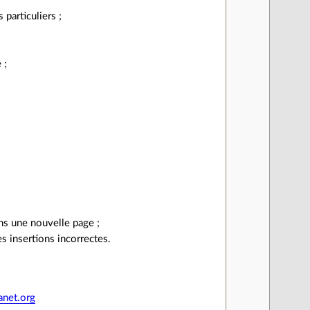
 particuliers ;
 ;
ans une nouvelle page ;
es insertions incorrectes.
anet.org