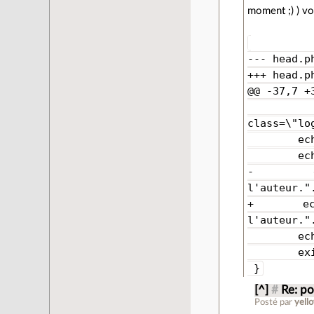
moment ;) ) vo
--- head.p
+++ head.p
@@ -37,7 +
echo "<i
class=\"lo
echo "Sit
echo "Il 
- echo "<
l'auteur."
+ echo "<
l'auteur."
echo 
exit(
}
[^]
#
Re: po
Posté par
yell