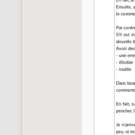
En fait, 
Ensuite, 
le commen
Par contr
S'il est 
alourdis b
Avoir des
- une err
- illisible
- inutile
Dans beauc
commentai
En fait, 
pencher, 
Je n'arri
peu, ni tr