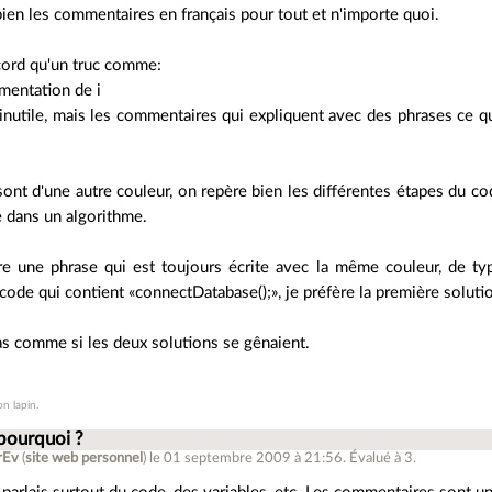
ien les commentaires en français pour tout et n'importe quoi.
ccord qu'un truc comme:
émentation de i
inutile, mais les commentaires qui expliquent avec des phrases ce que
nt d'une autre couleur, on repère bien les différentes étapes du cod
 dans un algorithme.
lire une phrase qui est toujours écrite avec la même couleur, de t
code qui contient «connectDatabase();», je préfère la première soluti
as comme si les deux solutions se gênaient.
n lapin.
pourquoi ?
rEv
(
site web personnel
)
le 01 septembre 2009 à 21:56
.
Évalué à
3
.