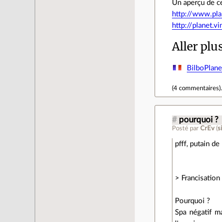
Un aperçu de ce
http://www.pla
http://planet.vi
Aller plu
BilboPlane
(
4 commentaires
)
#
pourquoi ?
Posté par
CrEv
(
s
pfff, putain de
> Francisation
Pourquoi ?
Spa négatif ma