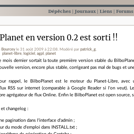
Dépêches
Journaux
Liens
Forums
Planet en version 0.2 est sorti !!
 Bourcey
le 31 août 2009 à 22:08
.
Modéré par
patrick_g
.
planet-libre
logiciel
agpl
planet
e mois dernier sortait la toute première version stable du BilboPla
ouvelle version, encore plus stable, corrigeant pas mal de bugs et une
our rappel, le BilboPlanet est le moteur du Planet-Libre, avec 
flux RSS sur internet (comparable à Google Reader si l'on veut). 
pre agrégateur de flux Online. Enfin le BilboPlanet est open source,
 et changelog :
ne pagination dans l'interface d'admin ;
our du mode d'emploi dans INSTALL.txt ;