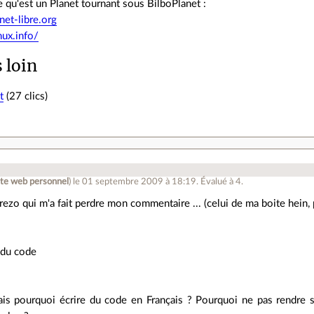
 qu'est un Planet tournant sous BilboPlanet :
net-libre.org
nux.info/
s loin
t
(27 clics)
.
ite web personnel
)
le 01 septembre 2009 à 18:19
.
Évalué à
4
.
 rezo qui m'a fait perdre mon commentaire ... (celui de ma boite hein, p
 du code
is pourquoi écrire du code en Français ? Pourquoi ne pas rendre se