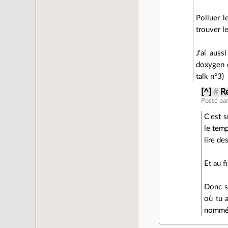
Polluer l
trouver l
J'ai aus
doxygen 
talk n°3)
[^]
#
R
Posté pa
C'est s
le tem
lire de
Et au fi
Donc si
où tu a
nommée