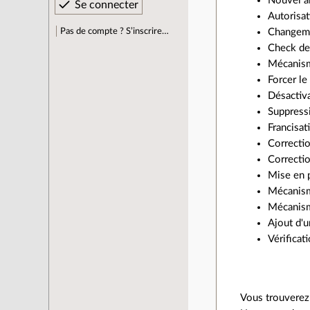
Nouvel a
Autorisat
Pas de compte ? S’inscrire…
Changemen
Check de 
Mécanisme
Forcer le
Désactiva
Suppressi
Francisat
Correcti
Correctio
Mise en p
Mécanisme
Mécanisme
Ajout d'u
Vérificat
Vous trouverez 