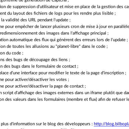
lgorithme de génération de Captcha ;
ion de suppression d'utilisateur et mise en place de la gestion des cas
t du layout des fichiers de logs pour les rendre plus lisible ;
la validité des URL pendant l'update ;
 pour empêcher de lancer plusieurs cron de mise à jour en parallèle
 redimensionnement des images dans l'affichage principal ;
tion automatique des flux qui génèrent des erreurs lors de l'update ;
on de toutes les allusions au "planet-libre" dans le code ;
ion du code ;
ons des bugs de découpage des liens ;
n des bugs dans le formulaire de contact ;
lace d'une interface pour modifier le texte de la page d'inscription ;
 pour activer/désactiver les votes ;
 pour activer/désactiver la page de contact ;
n script d'affichage des images externes dans un iframe plutôt que d
ion des valeurs dans les formulaires (membre et flux) afin de refuser l
plus d'information sur le blog des développeurs :
http://blog.bilbopl