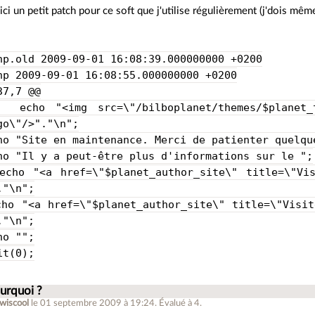
ici un petit patch pour ce soft que j'utilise régulièrement (j'dois mêm
hp.old 2009-09-01 16:08:39.000000000 +0200
hp 2009-09-01 16:08:55.000000000 +0200
37,7 @@
mg src=\"/bilboplanet/themes/$planet_theme
go\"/>"."\n";
e en maintenance. Merci de patienter quelques
y a peut-être plus d'informations sur le ";
a href=\"$planet_author_site\" title=\"Visit
."\n";
a href=\"$planet_author_site\" title=\"Visiter
."\n";
"";
0);
urquoi ?
owiscool
le 01 septembre 2009 à 19:24
.
Évalué à
4
.