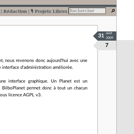
Rédaction
🎙️ Projets Libres
août
31
2009
7
net, nous revenons donc aujourd'hui avec une
 interface d'administration améliorée.
une interface graphique. Un Planet est un
Le BilboPlanet permet donc à tout un chacun
 sous licence AGPL v3.