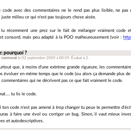
e code avec des commentaires ne le rend pas plus lisible, ne pas e
e juste milieu ce qui n'est pas toujours chose aisée.
si lu récemment une prez sur le fait de mélanger vraiment code e
et consord, mais peu adapté à la POO malheureusement (voir :
htt
e: pourquoi ?
r
cosmocat
le 02 septembre 2009 à 00:59
.
Évalué à
2
.
urtout que, à moins d'une extrème grande rigueure, les commentaires
ps évoluer en même temps que le code (ou alors ça demande plus de t
s commentaires qui ne décrivent pas ce que fait vraiment le code.
nal.... tu lis le code.
 ton code n'est pas amené à trop changer tu peux te permettre d'écr
uras à faire une évol ou corriger un bug. Sinon, il vaut mieux inve
s et autodescriptives.