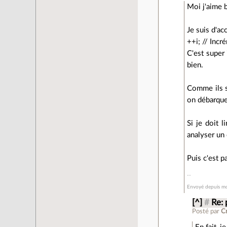
Moi j'aime b
Je suis d'a
++i; // Incr
C'est super 
bien.
Comme ils so
on débarque
Si je doit 
analyser un 
Puis c'est p
Envoyé depuis mo
[^]
#
Re: 
Posté par
C