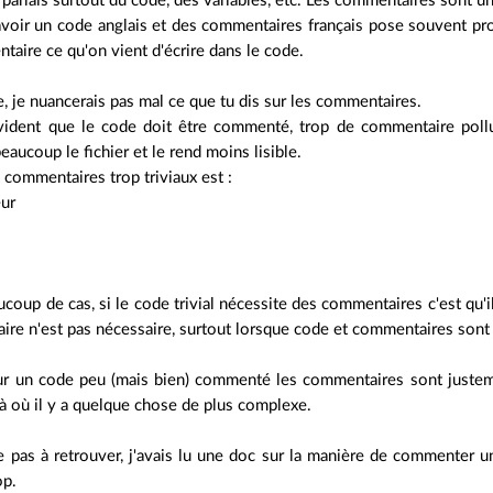
je parlais surtout du code, des variables, etc. Les commentaires sont u
avoir un code anglais et des commentaires français pose souvent pro
taire ce qu'on vient d'écrire dans le code.
e, je nuancerais pas mal ce que tu dis sur les commentaires.
évident que le code doit être commenté, trop de commentaire poll
eaucoup le fichier et le rend moins lisible.
 commentaires trop triviaux est :
eur
oup de cas, si le code trivial nécessite des commentaires c'est qu'il n'
re n'est pas nécessaire, surtout lorsque code et commentaires sont
sur un code peu (mais bien) commenté les commentaires sont justeme
là où il y a quelque chose de plus complexe.
ve pas à retrouver, j'avais lu une doc sur la manière de commenter un 
op.