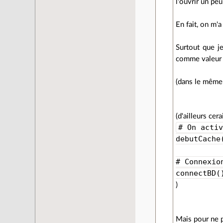
l'ouvrir un peu
En fait, on m'a
Surtout que j
comme valeur l
(dans le même 
(d'ailleurs ce
# On acti
debutCache
# Connexio
connectBD(
)
Mais pour ne p