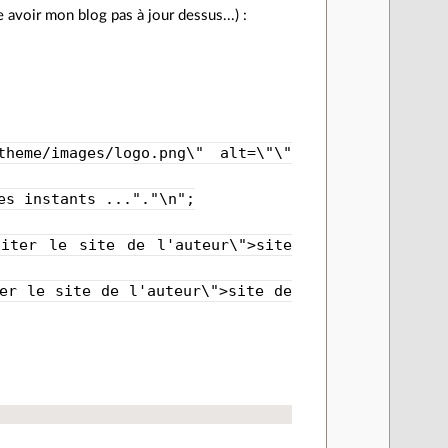
e avoir mon blog pas à jour dessus...) :
/images/logo.png\" alt=\"\"
 instants ..."."\n";
er le site de l'auteur\">site
 le site de l'auteur\">site de