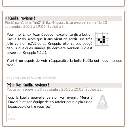
#
Kaëlla, reviens !
Posté par
Amine "nh2" Brikci-Nigassa
(
site web personnel
)
le 23
septembre 2011 à 19:06
.
Évalué à
3
.
Pour moi Linux Azur évoque l'excellente distribution
Kaëlla. Mais, alors que Klaus vient de sortir une très
jolie version 6.7.1 de sa Knoppix, elle n'a pas bougé
depuis quelques années (la dernière version 3.2 est
basée sur Knoppix 5.1.1).
Y a-t-il un espoir de voir réapparaître la belle Kaëlla qui nous manque
tant ?
GNU's Not Unix / LINUX Is Not Unix Xernel
[^]
#
Re: Kaëlla, reviens !
Posté par
verow
le 23 septembre 2011 à 20:02
.
Évalué à
2
.
oui, la kaella nouvelle version va revenir. Merci à
David P. et son équipe de s'y atteler pour le plaisir de
beaucoup d'entre vous \o/
verow