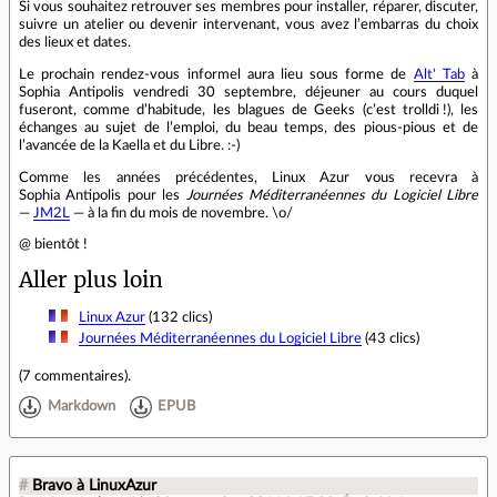
Si vous souhaitez retrouver ses membres pour installer, réparer, discuter,
suivre un atelier ou devenir intervenant, vous avez l’embarras du choix
des lieux et dates.
Le prochain rendez‐vous informel aura lieu sous forme de
Alt' Tab
à
Sophia Antipolis vendredi 30 septembre, déjeuner au cours duquel
fuseront, comme d’habitude, les blagues de Geeks (c’est trolldi !), les
échanges au sujet de l’emploi, du beau temps, des pious‐pious et de
l’avancée de la Kaella et du Libre. :-)
Comme les années précédentes, Linux Azur vous recevra à
Sophia Antipolis pour les
Journées Méditerranéennes du Logiciel Libre
—
JM2L
— à la fin du mois de novembre. \o/
@ bientôt !
Aller plus loin
Linux Azur
(132 clics)
Journées Méditerranéennes du Logiciel Libre
(43 clics)
(
7 commentaires
).
Markdown
EPUB
#
Bravo à LinuxAzur