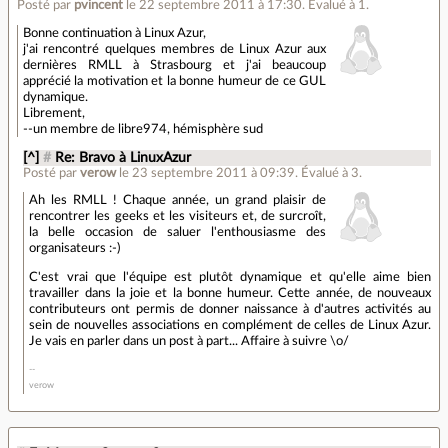
Posté par
pvincent
le 22 septembre 2011 à 17:30
.
Évalué à
1
.
Bonne continuation à Linux Azur,
j'ai rencontré quelques membres de Linux Azur aux
dernières RMLL à Strasbourg et j'ai beaucoup
apprécié la motivation et la bonne humeur de ce GUL
dynamique.
Librement,
--un membre de libre974, hémisphère sud
[^]
#
Re: Bravo à LinuxAzur
Posté par
verow
le 23 septembre 2011 à 09:39
.
Évalué à
3
.
Ah les RMLL ! Chaque année, un grand plaisir de
rencontrer les geeks et les visiteurs et, de surcroît,
la belle occasion de saluer l'enthousiasme des
organisateurs :-)
C'est vrai que l'équipe est plutôt dynamique et qu'elle aime bien
travailler dans la joie et la bonne humeur. Cette année, de nouveaux
contributeurs ont permis de donner naissance à d'autres activités au
sein de nouvelles associations en complément de celles de Linux Azur.
Je vais en parler dans un post à part... Affaire à suivre \o/
verow