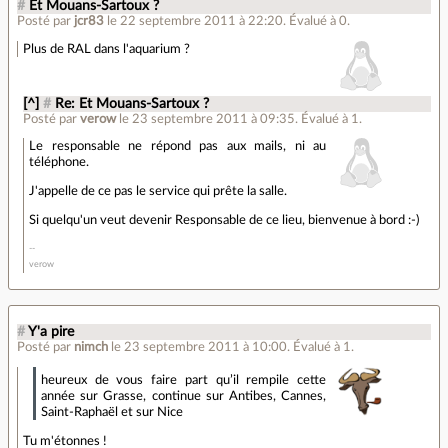
#
Et Mouans-Sartoux ?
Posté par
jcr83
le 22 septembre 2011 à 22:20
.
Évalué à
0
.
Plus de RAL dans l'aquarium ?
[^]
#
Re: Et Mouans-Sartoux ?
Posté par
verow
le 23 septembre 2011 à 09:35
.
Évalué à
1
.
Le responsable ne répond pas aux mails, ni au
téléphone.
J'appelle de ce pas le service qui prête la salle.
Si quelqu'un veut devenir Responsable de ce lieu, bienvenue à bord :-)
verow
#
Y'a pire
Posté par
nimch
le 23 septembre 2011 à 10:00
.
Évalué à
1
.
heureux de vous faire part qu’il rempile cette
année sur Grasse, continue sur Antibes, Cannes,
Saint‐Raphaël et sur Nice
Tu m'étonnes !