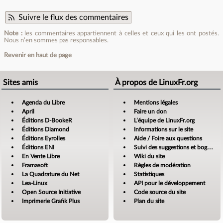
Suivre le flux des commentaires
Note :
les commentaires appartiennent à celles et ceux qui les ont postés.
Nous n’en sommes pas responsables.
Revenir en haut de page
Sites amis
À propos de LinuxFr.org
Agenda du Libre
Mentions légales
April
Faire un don
Éditions D-BookeR
L’équipe de LinuxFr.org
Éditions Diamond
Informations sur le site
Éditions Eyrolles
Aide / Foire aux questions
Éditions ENI
Suivi des suggestions et bogues
En Vente Libre
Wiki du site
Framasoft
Règles de modération
La Quadrature du Net
Statistiques
Lea-Linux
API pour le développement
Open Source Initiative
Code source du site
Imprimerie Grafik Plus
Plan du site