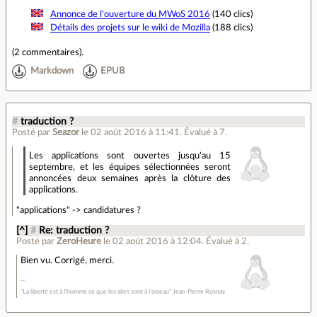
Annonce de l'ouverture du MWoS 2016
(140 clics)
Détails des projets sur le wiki de Mozilla
(188 clics)
(
2 commentaires
).
Markdown
EPUB
#
traduction ?
Posté par
Seazor
le 02 août 2016 à 11:41
.
Évalué à
7
.
Les applications sont ouvertes jusqu'au 15
septembre, et les équipes sélectionnées seront
annoncées deux semaines après la clôture des
applications.
"applications" -> candidatures ?
[^]
#
Re: traduction ?
Posté par
ZeroHeure
le 02 août 2016 à 12:04
.
Évalué à
2
.
Bien vu. Corrigé, merci.
"La liberté est à l'homme ce que les ailes sont à l'oiseau" Jean-Pierre Rosnay