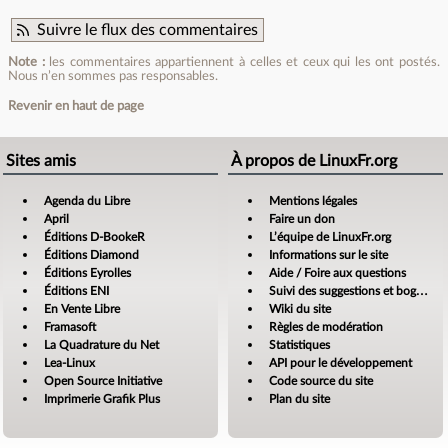
Suivre le flux des commentaires
Note :
les commentaires appartiennent à celles et ceux qui les ont postés.
Nous n’en sommes pas responsables.
Revenir en haut de page
Sites amis
À propos de LinuxFr.org
Agenda du Libre
Mentions légales
April
Faire un don
Éditions D-BookeR
L’équipe de LinuxFr.org
Éditions Diamond
Informations sur le site
Éditions Eyrolles
Aide / Foire aux questions
Éditions ENI
Suivi des suggestions et bogues
En Vente Libre
Wiki du site
Framasoft
Règles de modération
La Quadrature du Net
Statistiques
Lea-Linux
API pour le développement
Open Source Initiative
Code source du site
Imprimerie Grafik Plus
Plan du site