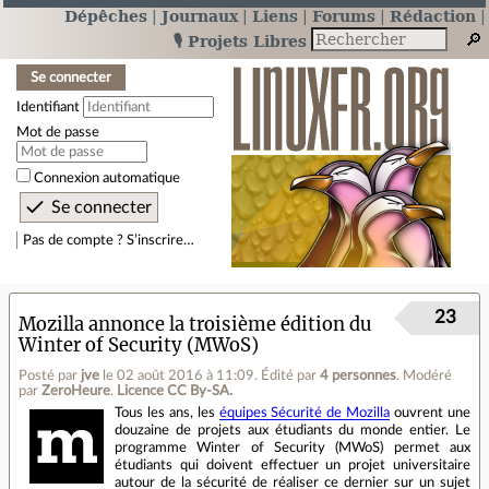
Dépêches
Journaux
Liens
Forums
Rédaction
🎙️ Projets Libres
Se connecter
Identifiant
Mot de passe
Connexion automatique
Pas de compte ? S’inscrire…
23
Mozilla annonce la troisième édition du
Winter of Security (MWoS)
Posté par
jve
le 02 août 2016 à 11:09
.
Édité par
4 personnes
.
Modéré
par
ZeroHeure
.
Licence CC By‑SA.
Tous les ans, les
équipes Sécurité de Mozilla
ouvrent une
douzaine de projets aux étudiants du monde entier. Le
programme Winter of Security (MWoS) permet aux
étudiants qui doivent effectuer un projet universitaire
autour de la sécurité de réaliser ce dernier sur un sujet