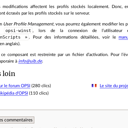
s modifications affectent les profils stockés localement. Donc, en 
t écrasés par les profils stockés sur le serveur.
on
User Profile Management
, vous pourrez également modifier les pr
opsi-winst
nt
, lors de la connexion de l’utilisateur e
inScripts »
. Pour des informations détaillées, voir le
manu
en anglais).
de ce composant est restreinte par un fichier d’activation. Pour l
mporaire à
info@uib.de
.
s loin
r le forum OPSI
(280 clics)
Le site du proj
kipédia d’OPSI
(110 clics)
 des commentaires