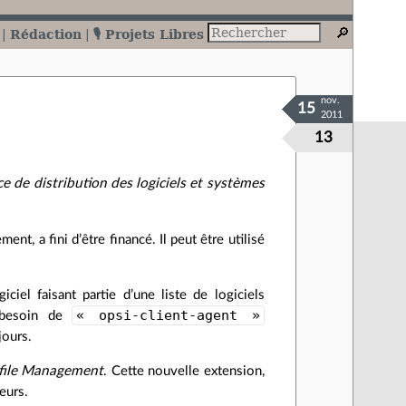
Rédaction
🎙️ Projets Libres
nov.
15
2011
13
 de distribution des logiciels et systèmes
t, a fini d’être financé. Il peut être utilisé
ciel faisant partie d’une liste de logiciels
« opsi-client-agent »
z besoin de
jours.
file Management
. Cette nouvelle extension,
eurs.