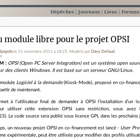
Dépêches
Journaux
Liens
Forums
 module libre pour le projet OPSI
lpopolo
le 15 novembre 2011 à 18:25
.
Modéré par
Davy Defaud
.
ne
M :
OPSI (Open PC Server Integration) est un système open source
ur des clients Windows. Il est basé sur un serveur GNU/Linux.
 module
Logiciel à la demande
(Kiosk-Mode), proposé en co‐financemen
partir de maintenant.
t à l’utilisateur final de demander à OPSI l’installation d’un logi
ur utiliser cette extension OPSI sans restriction, vous ave
23). Le code source sera publié sous licence GPL dans les prochains 
ps, un nouveau projet OPSI en co‐financement est lancé :
User Pro
e expérimentale, peut être utilisée pour modifier des profils utilisat