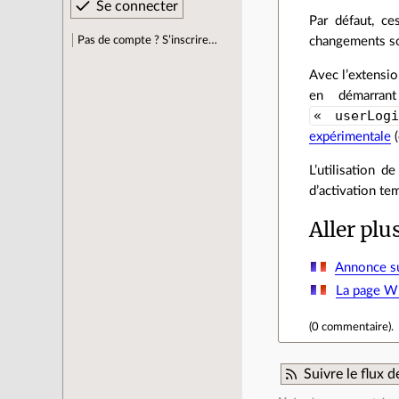
Par défaut, ce
Pas de compte ? S’inscrire…
changements son
Avec l’extensi
en démarra
« userLog
expérimentale
(
L’utilisation 
d’activation te
Aller plu
Annonce su
La page Wi
(
0 commentaire
).
Suivre le flux