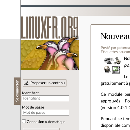
Nouveau
Posté par
poterea
Étiquettes : aucu
Nd
po
Le
Se connecter
Proposer un contenu
gratuitement à 
Identifiant
Ce module perme
approuvés. Po
(version 4.0.1-
Mot de passe
Pendant ce tem
Connexion automatique
disponible comm