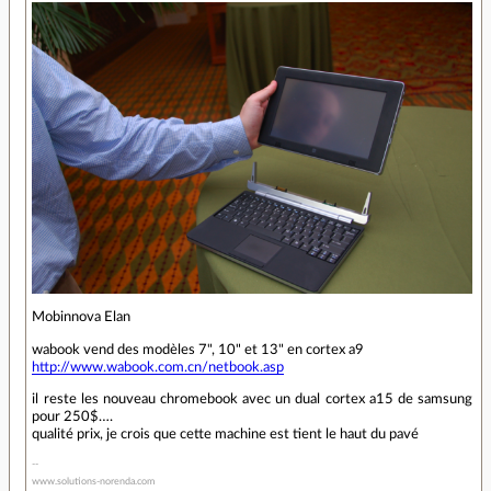
Mobinnova Elan
wabook vend des modèles 7", 10" et 13" en cortex a9
http://www.wabook.com.cn/netbook.asp
il reste les nouveau chromebook avec un dual cortex a15 de samsung
pour 250$….
qualité prix, je crois que cette machine est tient le haut du pavé
www.solutions-norenda.com