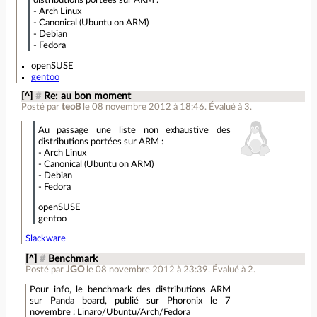
distributions portées sur ARM :
- Arch Linux
- Canonical (Ubuntu on ARM)
- Debian
- Fedora
openSUSE
gentoo
[^]
#
Re: au bon moment
Posté par
teoB
le 08 novembre 2012 à 18:46
.
Évalué à
3
.
Au passage une liste non exhaustive des
distributions portées sur ARM :
- Arch Linux
- Canonical (Ubuntu on ARM)
- Debian
- Fedora
openSUSE
gentoo
Slackware
[^]
#
Benchmark
Posté par
JGO
le 08 novembre 2012 à 23:39
.
Évalué à
2
.
Pour info, le benchmark des distributions ARM
sur Panda board, publié sur Phoronix le 7
novembre : Linaro/Ubuntu/Arch/Fedora