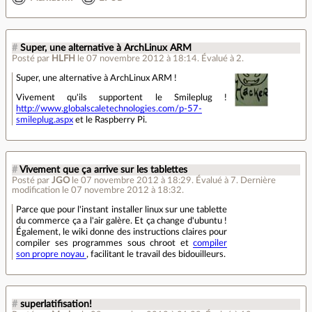
#
Super, une alternative à ArchLinux ARM
Posté par
HLFH
le 07 novembre 2012 à 18:14
.
Évalué à
2
.
Super, une alternative à ArchLinux ARM !
Vivement qu'ils supportent le Smileplug !
http://www.globalscaletechnologies.com/p-57-
smileplug.aspx
et le Raspberry Pi.
#
Vivement que ça arrive sur les tablettes
Posté par
JGO
le 07 novembre 2012 à 18:29
.
Évalué à
7
.
Dernière
modification le 07 novembre 2012 à 18:32.
Parce que pour l'instant installer linux sur une tablette
du commerce ça a l'air galère. Et ça change d'ubuntu !
Également, le wiki donne des instructions claires pour
compiler ses programmes sous chroot et
compiler
son propre noyau
, facilitant le travail des bidouilleurs.
#
superlatifisation!