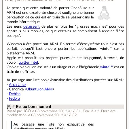
Posté par
bob le homard
le 08 novembre 2012 à 10:14
.
Évalué à
4
.
Je pense que cette volonté de porter OpenSuse sur
ARM est une excellente chose et souligne une bonne
perception de ce qui est en train de se passer dans le
monde informatique.
Les gens
delaissent
de plus en plus les "grosses machines" pour des
appareils plus mobiles, ce que certains se complaisent à appeler "l’ère
post-pc".
Windows a été porté sur ARM. En terme d’écosystème tout n'est pas
parfait, puisqu'il faut encore porter les applications "wintel" sur la
plateforme ARM.
Apple est produit ses propres puces et est soupçonné, à terme, de
vouloir
quitter Intel
.
On voit bien qu'on assiste à un virage et que l'hégémonie
wintel
est en
train de s'effriter.
Au passage une liste non exhaustive des distributions portées sur ARM :
-
Arch Linux
- Canonical (
Ubuntu on ARM
)
-
Debian
-
Fedora
[^]
#
Re: au bon moment
Posté par
JGO
le 08 novembre 2012 à 16:31
.
Évalué à
2
.
Dernière
modification le 08 novembre 2012 à 16:32.
Au passage une liste non exhaustive des