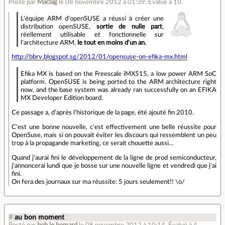
Posté par
Maclag
le 08 novembre 2012 à 01:39
.
Évalué à
10
.
L'équipe ARM d'openSUSE a réussi à créer une
distribution openSUSE,
sortie de nulle part
,
réellement utilisable et fonctionnelle sur
l'architecture ARM,
le tout en moins d'un an.
http://bbrv.blogspot.sg/2012/01/opensuse-on-efika-mx.html
Efika MX is based on the Freescale iMX515, a low power ARM SoC
platform. OpenSUSE is being ported to the ARM architecture right
now, and the base system was already ran successfully on an EFIKA
MX Developer Edition board.
Ce passage a, d'après l'historique de la page, été ajouté fin 2010.
C'est une bonne nouvelle, c'est effectivement une belle réussite pour
OpenSuse, mais si on pouvait éviter les discours qui ressemblent un peu
trop à la propagande marketing, ce serait chouette aussi…
Quand j'aurai fini le développement de la ligne de prod semiconducteur,
j'annoncerai lundi que je bosse sur une nouvelle ligne et vendredi que j'ai
fini.
On fera des journaux sur ma réussite: 5 jours seulement!! \o/
#
au bon moment