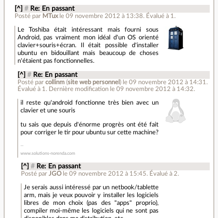
[^]
#
Re: En passant
Posté par
MTux
le 09 novembre 2012 à 13:38
.
Évalué à
1
.
Le Toshiba était intéressant mais fourni sous
Android, pas vraiment mon idéal d'un OS orienté
clavier+souris+écran. Il était possible d'installer
ubuntu en bidouillant mais beaucoup de choses
n'étaient pas fonctionnelles.
[^]
#
Re: En passant
Posté par
collinm
(
site web personnel
)
le 09 novembre 2012 à 14:31
.
Évalué à
1
.
Dernière modification le 09 novembre 2012 à 14:32.
il reste qu'android fonctionne très bien avec un
clavier et une souris
tu sais que depuis d'énorme progrès ont été fait
pour corriger le tir pour ubuntu sur cette machine?
www.solutions-norenda.com
[^]
#
Re: En passant
Posté par
JGO
le 09 novembre 2012 à 15:45
.
Évalué à
2
.
Je serais aussi intéressé par un netbook/tablette
arm, mais je veux pouvoir y installer les logiciels
libres de mon choix (pas des "apps" proprio),
compiler moi-même les logiciels qui ne sont pas