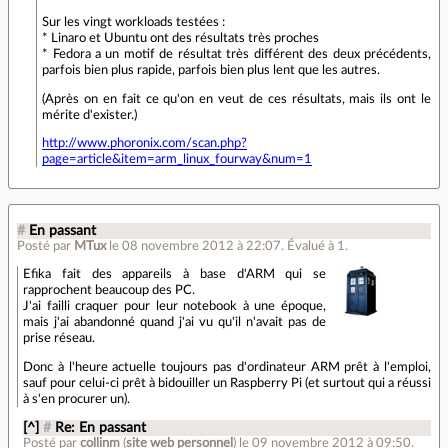
Sur les vingt workloads testées :
* Linaro et Ubuntu ont des résultats très proches
* Fedora a un motif de résultat très différent des deux précédents,
parfois bien plus rapide, parfois bien plus lent que les autres.
(Après on en fait ce qu'on en veut de ces résultats, mais ils ont le
mérite d'exister.)
http://www.phoronix.com/scan.php?
page=article&item=arm_linux_fourway&num=1
#
En passant
Posté par
MTux
le 08 novembre 2012 à 22:07
.
Évalué à
1
.
Efika fait des appareils à base d'ARM qui se
rapprochent beaucoup des PC.
J'ai failli craquer pour leur notebook à une époque,
mais j'ai abandonné quand j'ai vu qu'il n'avait pas de
prise réseau.
Donc à l'heure actuelle toujours pas d'ordinateur ARM prêt à l'emploi,
sauf pour celui-ci prêt à bidouiller un Raspberry Pi (et surtout qui a réussi
à s'en procurer un).
[^]
#
Re: En passant
Posté par
collinm
(
site web personnel
)
le 09 novembre 2012 à 09:50
.