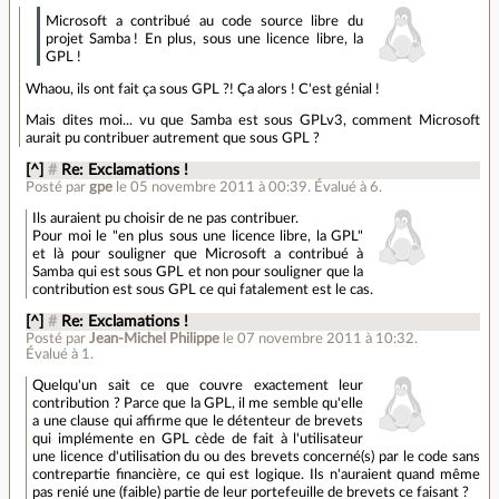
Microsoft a contribué au code source libre du
projet Samba ! En plus, sous une licence libre, la
GPL !
Whaou, ils ont fait ça sous GPL ?! Ça alors ! C'est génial !
Mais dites moi... vu que Samba est sous GPLv3, comment Microsoft
aurait pu contribuer autrement que sous GPL ?
[^]
#
Re: Exclamations !
Posté par
gpe
le 05 novembre 2011 à 00:39
.
Évalué à
6
.
Ils auraient pu choisir de ne pas contribuer.
Pour moi le "en plus sous une licence libre, la GPL"
et là pour souligner que Microsoft a contribué à
Samba qui est sous GPL et non pour souligner que la
contribution est sous GPL ce qui fatalement est le cas.
[^]
#
Re: Exclamations !
Posté par
Jean-Michel Philippe
le 07 novembre 2011 à 10:32
.
Évalué à
1
.
Quelqu'un sait ce que couvre exactement leur
contribution ? Parce que la GPL, il me semble qu'elle
a une clause qui affirme que le détenteur de brevets
qui implémente en GPL cède de fait à l'utilisateur
une licence d'utilisation du ou des brevets concerné(s) par le code sans
contrepartie financière, ce qui est logique. Ils n'auraient quand même
pas renié une (faible) partie de leur portefeuille de brevets ce faisant ?