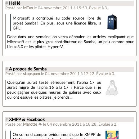
#
HéHé
Posté par
MTux
le 04 novembre 2011 à 15:53
.
Évalué à
3
.
Microsoft a contribué au code source libre du
projet Samba ! En plus, sous une licence libre, la
GPL !
Donc dans une semaine on verra débouler les articles expliquant que
Microsoft est le plus gros contributeur de Samba, un peu comme pour
Linux 3.0 et les pilotes Hyper-V.
#
A propos de Samba
Posté par
stopspam
le 04 novembre 2011 à 17:22
.
Évalué à
0
.
Quelqu'un aurait testé sérieusement l'alpha 17 ou
aurait migré de l'alpha 16 à la 17 ? Parce que si je
peux gagner quelques heures de galères avec ceux
qui ont essuyé les plâtres, je prends...
#
XMPP & Facebook
Posté par
Marotte ⛧
le 04 novembre 2011 à 18:28
.
Évalué à
2
.
On se rend compte évidemment que le XMPP de