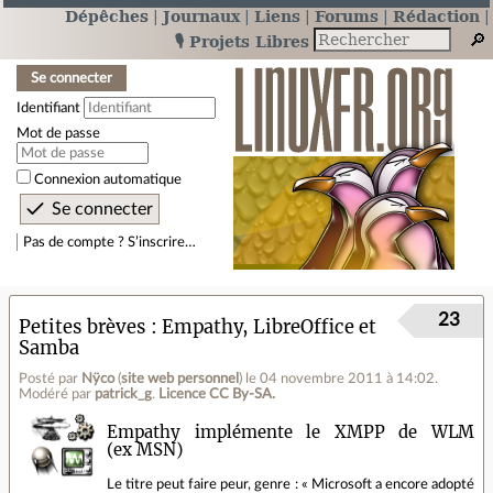
Dépêches
Journaux
Liens
Forums
Rédaction
🎙️ Projets Libres
Se connecter
Identifiant
Mot de passe
Connexion automatique
Pas de compte ? S’inscrire…
23
Petites brèves : Empathy, LibreOffice et
Samba
Posté par
Nÿco
(
site web personnel
)
le 04 novembre 2011 à 14:02
.
Modéré par
patrick_g
.
Licence CC By‑SA.
Empathy implémente le XMPP de WLM
(ex MSN)
Le titre peut faire peur, genre : « Microsoft a encore adopté