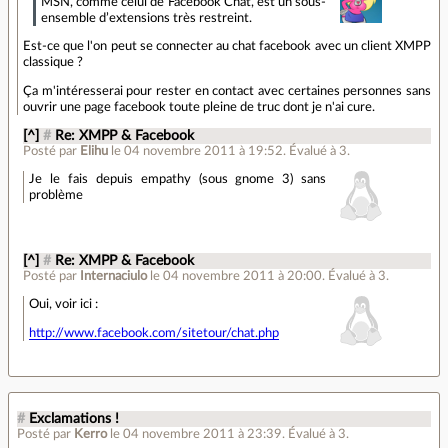
MSN, comme celui de Facebook Chat, est un sous‐
ensemble d’extensions très restreint.
Est-ce que l'on peut se connecter au chat facebook avec un client XMPP
classique ?
Ça m'intéresserai pour rester en contact avec certaines personnes sans
ouvrir une page facebook toute pleine de truc dont je n'ai cure.
[^]
#
Re: XMPP & Facebook
Posté par
Elihu
le 04 novembre 2011 à 19:52
.
Évalué à
3
.
Je le fais depuis empathy (sous gnome 3) sans
problème
[^]
#
Re: XMPP & Facebook
Posté par
Internaciulo
le 04 novembre 2011 à 20:00
.
Évalué à
3
.
Oui, voir ici :
http://www.facebook.com/sitetour/chat.php
#
Exclamations !
Posté par
Kerro
le 04 novembre 2011 à 23:39
.
Évalué à
3
.