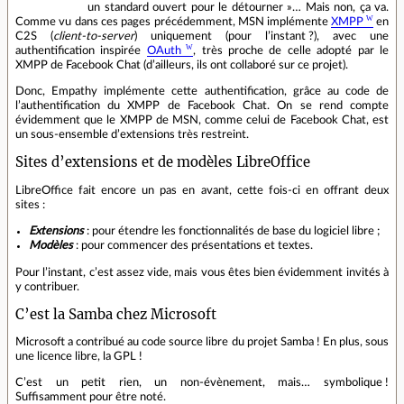
un standard ouvert pour le détourner »… Mais non, ça va.
Comme vu dans ces pages précédemment, MSN implémente
XMPP
en
C2S (
client‐to‐server
) uniquement (pour l’instant ?), avec une
authentification inspirée
OAuth
, très proche de celle adopté par le
XMPP de Facebook Chat (d’ailleurs, ils ont collaboré sur ce projet).
Donc, Empathy implémente cette authentification, grâce au code de
l’authentification du XMPP de Facebook Chat. On se rend compte
évidemment que le XMPP de MSN, comme celui de Facebook Chat, est
un sous‐ensemble d’extensions très restreint.
Sites d’extensions et de modèles LibreOffice
LibreOffice fait encore un pas en avant, cette fois‐ci en offrant deux
sites :
Extensions
: pour étendre les fonctionnalités de base du logiciel libre ;
Modèles
: pour commencer des présentations et textes.
Pour l’instant, c’est assez vide, mais vous êtes bien évidemment invités à
y contribuer.
C’est la Samba chez Microsoft
Microsoft a contribué au code source libre du projet Samba ! En plus, sous
une licence libre, la GPL !
C’est un petit rien, un non‐évènement, mais… symbolique !
Suffisamment pour être noté.