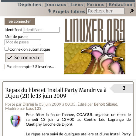
Dépêches
Journaux
Liens
Forums
Rédaction
🎙️ Projets Libres
Se connecter
Identifiant
Mot de passe
Connexion automatique
Pas de compte ? S’inscrire…
3
Repas du libre et Install Party Mandriva à
Dijon (21) le 13 juin 2009
Posté par
Dlareg
le 05 juin 2009 à 00:05
.
Édité par
Benoît Sibaud
.
Modéré par
baud123
.
Pour fêter la fin de l’année, COAGUL organise un repas le
samedi 13 juin à 12H00 au Centre Léo Lagrange de
Quétigny (proche de Dijon).
Le repas sera suivi de quelques ateliers et d’une Install Party