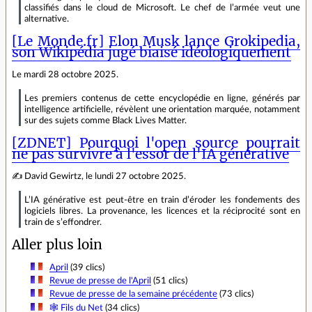
classifiés dans le cloud de Microsoft. Le chef de l’armée veut une
alternative.
[Le Monde.fr] Elon Musk lance Grokipedia,
son Wikipédia jugé biaisé idéologiquement
Le mardi 28 octobre 2025.
Les premiers contenus de cette encyclopédie en ligne, générés par
intelligence artificielle, révèlent une orientation marquée, notamment
sur des sujets comme Black Lives Matter.
[ZDNET] Pourquoi l'open source pourrait
ne pas survivre à l'essor de l'IA générative
✍ David Gewirtz, le lundi 27 octobre 2025.
L’IA générative est peut-être en train d’éroder les fondements des
logiciels libres. La provenance, les licences et la réciprocité sont en
train de s’effondrer.
Aller plus loin
April
(39 clics)
Revue de presse de l'April
(51 clics)
Revue de presse de la semaine précédente
(73 clics)
🕸 Fils du Net
(34 clics)