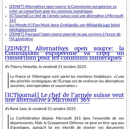
[ZDNET] Alternatives open source: la Commission européenne va
créer un consortium pour les communs numériques
[ICTjournal] Le chef de l'armée suisse veut une alternative à Microsoft
365
[Le Monde.fr] Elon Musk lance Grokipedia, son Wikipédia jugé biaisé
idéologiquement
[ZDNET] Pourquoi l'open source pourrait ne pas survivre à l'essor de
l'IA générative
[ZDNET] Alternatives open source: la
Commission européenne va créer un
consortium pour les communs numériques
✍ Thierry Noisette, le vendredi 31 octobre 2025.
La France et l’Allemagne sont parmi les membres fondateurs. «L’une
des priorités stratégiques de l’Europe est de renforcer les alternatives
ouvertes, interopérables et souveraines.»
[ICTjournal] Le chef de l'armée suisse veut
une alternative à Microsoft 365
✍ René Jaun, le vendredi 31 octobre 2025.
La Confédération déploie Microsoft 365 dans l’ensemble de ses
départements. Mais le Groupement Défense ne peut en tirer que peu
d’avantages, puisqu’il lui est interdit de stocker ses documents