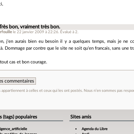
i,
Très bon, vraiment très bon.
rfouille
le 22 janvier 2009 à 22:26
.
Évalué à
2
.
en, j'en aurais bien eu besoin il y a quelques temps, mais je ne 
. Dommage par contre que le site ne soit qu'en francais, sans une tr
tout cas et bon courage.
 des commentaires
appartiennent à celles et ceux qui les ont postés. Nous n’en sommes pas respo
e
s (tags) populaires
Sites amis
ligence_artificielle
Agenda du Libre