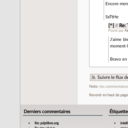
Encore merc
SeTtHe
[^]
#
Re: 
Posté par
Fa
J'aime bi
moment-là
Bravo en 
Suivre le flux
Note :
les commentaires 
Revenir en haut de pag
Derniers commentaires
Étiquette
Re: pdplibre.org
intel