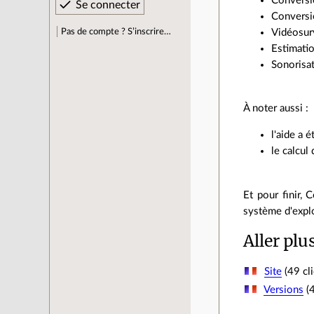
Convers
Convers
Pas de compte ? S’inscrire…
Vidéosurv
Estimatio
Sonorisat
À noter aussi :
l'aide a é
le calcul
Et pour finir,
système d'explo
Aller plu
Site
(49 cli
Versions
(4