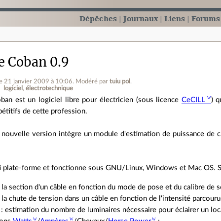
Dépêches
Journaux
Liens
Forums
de Coban 0.9
le 21 janvier 2009 à 10:06
.
Modéré par
tuiu pol
.
logiciel
électrotechnique
ban est un logiciel libre pour électricien (sous licence
CeCILL
) q
pétitifs de cette profession.
 nouvelle version intègre un module d'estimation de puissance de cha
i plate-forme et fonctionne sous GNU/Linux, Windows et Mac OS. Ses
 la section d'un câble en fonction du mode de pose et du calibre de s
 la chute de tension dans un câble en fonction de l'intensité parcourue
 : estimation du nombre de luminaires nécessaire pour éclairer un loca