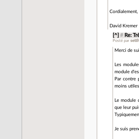
Cordialement,
David Kremer
[^]
#
Re: Tr
Posté par
sett
Merci de su
Les modules
module d'est
Par contre 
moins utiles
Le module d
que leur pui
Typiquement,
Je suis pren