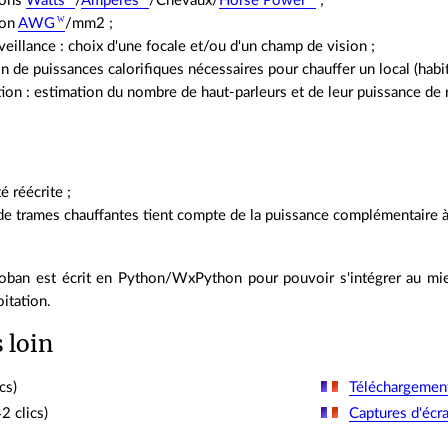
ions
Watts
/
Ampères
/Chevaux/
Horse Power
;
ion
AWG
/mm2 ;
eillance : choix d'une focale et/ou d'un champ de vision ;
n de puissances calorifiques nécessaires pour chauffer un local (habita
ion : estimation du nombre de haut-parleurs et de leur puissance de 
té réécrite ;
 de trames chauffantes tient compte de la puissance complémentaire à 
 Coban est écrit en Python/WxPython pour pouvoir s'intégrer au mie
itation.
s loin
cs)
Téléchargemen
2 clics)
Captures d'écr