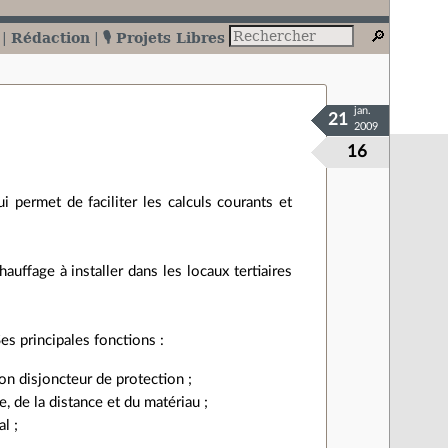
Rédaction
🎙️ Projets Libres
jan.
21
2009
16
ui permet de faciliter les calculs courants et
uffage à installer dans les locaux tertiaires
 principales fonctions :
on disjoncteur de protection ;
, de la distance et du matériau ;
l ;