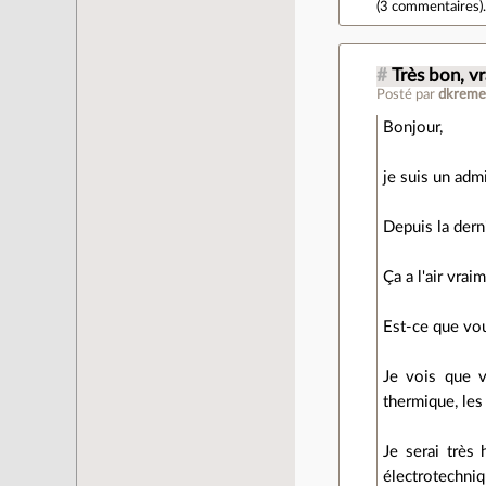
(
3 commentaires
)
#
Très bon, v
Posté par
dkreme
Bonjour,
je suis un admi
Depuis la der
Ça a l'air vrai
Est-ce que vou
Je vois que v
thermique, les 
Je serai très
électrotechniq