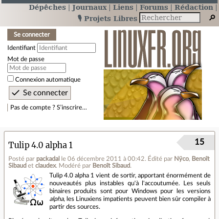
Dépêches
Journaux
Liens
Forums
Rédaction
🎙️ Projets Libres
Se connecter
Identifiant
Mot de passe
Connexion automatique
Pas de compte ? S’inscrire…
15
Tulip 4.0 alpha 1
Posté par
packadal
le 06 décembre 2011 à 00:42
.
Édité par
Nÿco
,
Benoît
Sibaud
et
claudex
.
Modéré par
Benoît Sibaud
.
Tulip 4.0 alpha 1 vient de sortir, apportant énormément de
nouveautés plus instables qu'à l'accoutumée. Les seuls
binaires produits sont pour Windows pour les versions
alpha
, les Linuxiens impatients peuvent bien sûr compiler à
partir des sources.