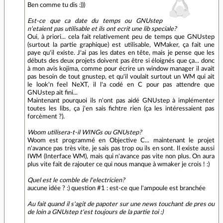
Ben comme tu dis :)))
Est-ce que ca date du temps ou GNUstep
n'etaient pas utilisable et ils ont ecrit une lib speciale?
Oui, à priori... cela fait relativement peu de temps que GNUstep
(surtout la partie graphique) est utilisable, WMaker, ça fait une
paye qu'il existe. J'ai pas les dates en tête, mais je pense que les
débuts des deux projets doivent pas être si éloignés que ça... donc
à mon avis kojima, comme pour écrire un window manager il avait
pas besoin de tout gnustep, et qu'il voulait surtout un WM qui ait
le look'n feel NeXT, il l'a codé en C pour pas attendre que
GNUstep ait fini...
Maintenant pourquoi ils n'ont pas aidé GNUstep à implémenter
toutes les libs, ça j'en sais fichtre rien (ça les intéressaient pas
forcèment ?).
Woom utilisera-t-il WINGs ou GNUstep?
Woom est programmé en Objective C... maintenant le projet
n'avance pas très vite, je sais pas trop ou ils en sont. Il existe aussi
IWM (Interface WM), mais qui n'avance pas vite non plus. On aura
plus vite fait de rajouter ce qui nous manque à wmaker je crois ! :)
Quel est le comble de l'electricien?
aucune idée ? :) question #1 : est-ce que l'ampoule est branchée
Au fait quand il s'agit de papoter sur une news touchant de pres ou
de loin a GNUstep t'est toujours de la partie toi :)