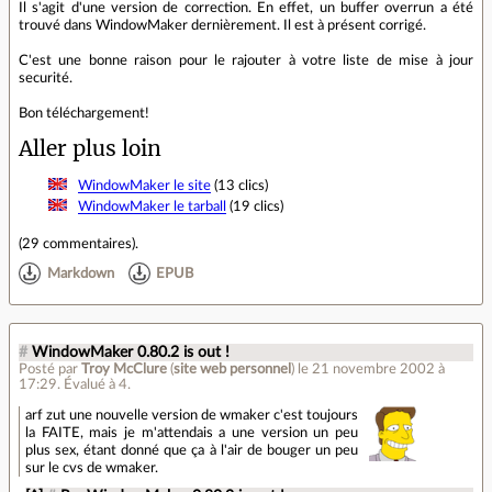
Il s'agit d'une version de correction. En effet, un buffer overrun a été
trouvé dans WindowMaker dernièrement. Il est à présent corrigé.
C'est une bonne raison pour le rajouter à votre liste de mise à jour
securité.
Bon téléchargement!
Aller plus loin
WindowMaker le site
(13 clics)
WindowMaker le tarball
(19 clics)
(
29 commentaires
).
Markdown
EPUB
#
WindowMaker 0.80.2 is out !
Posté par
Troy McClure
(
site web personnel
)
le 21 novembre 2002 à
17:29
.
Évalué à
4
.
arf zut une nouvelle version de wmaker c'est toujours
la FAITE, mais je m'attendais a une version un peu
plus sex, étant donné que ça à l'air de bouger un peu
sur le cvs de wmaker.