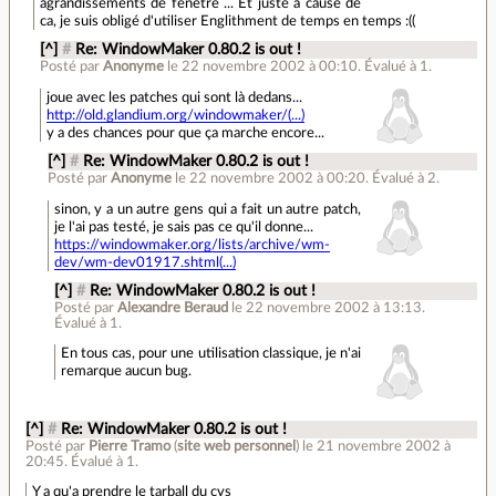
agrandissements de fenetre ... Et juste à cause de
ca, je suis obligé d'utiliser Englithment de temps en temps :((
[^]
#
Re: WindowMaker 0.80.2 is out !
Posté par
Anonyme
le 22 novembre 2002 à 00:10
.
Évalué à
1
.
joue avec les patches qui sont là dedans...
http://old.glandium.org/windowmaker/(...)
y a des chances pour que ça marche encore...
[^]
#
Re: WindowMaker 0.80.2 is out !
Posté par
Anonyme
le 22 novembre 2002 à 00:20
.
Évalué à
2
.
sinon, y a un autre gens qui a fait un autre patch,
je l'ai pas testé, je sais pas ce qu'il donne...
https://windowmaker.org/lists/archive/wm-
dev/wm-dev01917.shtml(...)
[^]
#
Re: WindowMaker 0.80.2 is out !
Posté par
Alexandre Beraud
le 22 novembre 2002 à 13:13
.
Évalué à
1
.
En tous cas, pour une utilisation classique, je n'ai
remarque aucun bug.
[^]
#
Re: WindowMaker 0.80.2 is out !
Posté par
Pierre Tramo
(
site web personnel
)
le 21 novembre 2002 à
20:45
.
Évalué à
1
.
Y a qu'a prendre le tarball du cvs