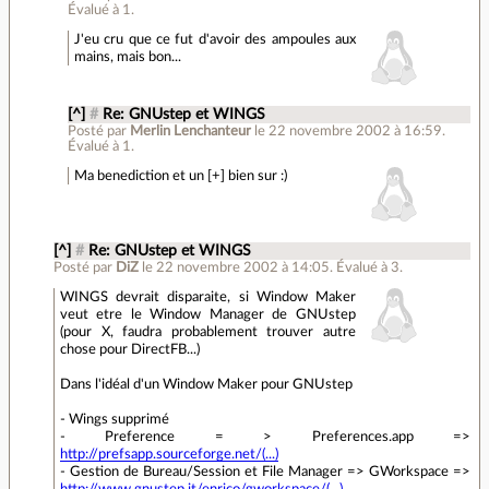
Évalué à
1
.
J'eu cru que ce fut d'avoir des ampoules aux
mains, mais bon...
[^]
#
Re: GNUstep et WINGS
Posté par
Merlin Lenchanteur
le 22 novembre 2002 à 16:59
.
Évalué à
1
.
Ma benediction et un [+] bien sur :)
[^]
#
Re: GNUstep et WINGS
Posté par
DiZ
le 22 novembre 2002 à 14:05
.
Évalué à
3
.
WINGS devrait disparaite, si Window Maker
veut etre le Window Manager de GNUstep
(pour X, faudra probablement trouver autre
chose pour DirectFB...)
Dans l'idéal d'un Window Maker pour GNUstep
- Wings supprimé
- Preference = > Preferences.app =>
http://prefsapp.sourceforge.net/(...)
- Gestion de Bureau/Session et File Manager => GWorkspace =>