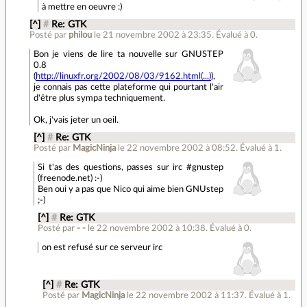
à mettre en oeuvre :)
[^]
#
Re: GTK
Posté par
philou
le 21 novembre 2002 à 23:35
.
Évalué à
0
.
Bon je viens de lire ta nouvelle sur GNUSTEP
0.8
(
http://linuxfr.org/2002/08/03/9162.html(...)
),
je connais pas cette plateforme qui pourtant l'air
d'être plus sympa techniquement.
Ok, j'vais jeter un oeil.
[^]
#
Re: GTK
Posté par
MagicNinja
le 22 novembre 2002 à 08:52
.
Évalué à
1
.
Si t'as des questions, passes sur irc #gnustep
(freenode.net) :-)
Ben oui y a pas que Nico qui aime bien GNUstep
;-)
[^]
#
Re: GTK
Posté par
- -
le 22 novembre 2002 à 10:38
.
Évalué à
0
.
on est refusé sur ce serveur irc
[^]
#
Re: GTK
Posté par
MagicNinja
le 22 novembre 2002 à 11:37
.
Évalué à
1
.