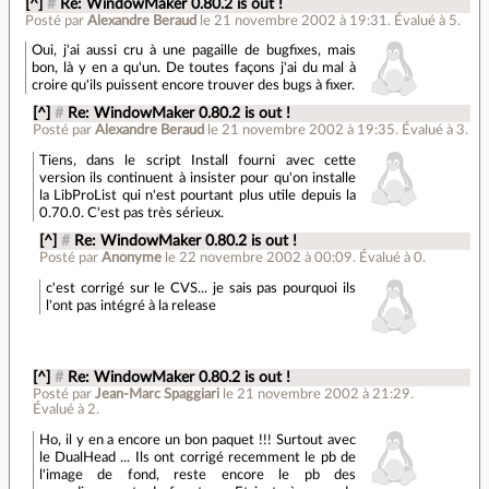
[^]
#
Re: WindowMaker 0.80.2 is out !
Posté par
Alexandre Beraud
le 21 novembre 2002 à 19:31
.
Évalué à
5
.
Oui, j'ai aussi cru à une pagaille de bugfixes, mais
bon, là y en a qu'un. De toutes façons j'ai du mal à
croire qu'ils puissent encore trouver des bugs à fixer.
[^]
#
Re: WindowMaker 0.80.2 is out !
Posté par
Alexandre Beraud
le 21 novembre 2002 à 19:35
.
Évalué à
3
.
Tiens, dans le script Install fourni avec cette
version ils continuent à insister pour qu'on installe
la LibProList qui n'est pourtant plus utile depuis la
0.70.0. C'est pas très sérieux.
[^]
#
Re: WindowMaker 0.80.2 is out !
Posté par
Anonyme
le 22 novembre 2002 à 00:09
.
Évalué à
0
.
c'est corrigé sur le CVS... je sais pas pourquoi ils
l'ont pas intégré à la release
[^]
#
Re: WindowMaker 0.80.2 is out !
Posté par
Jean-Marc Spaggiari
le 21 novembre 2002 à 21:29
.
Évalué à
2
.
Ho, il y en a encore un bon paquet !!! Surtout avec
le DualHead ... Ils ont corrigé recemment le pb de
l'image de fond, reste encore le pb des