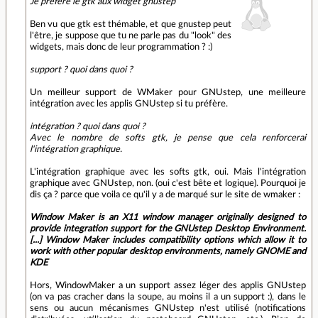
Je préfère le gtk aux widget gnustep
Ben vu que gtk est thémable, et que gnustep peut
l'être, je suppose que tu ne parle pas du "look" des
widgets, mais donc de leur programmation ? :)
support ? quoi dans quoi ?
Un meilleur support de WMaker pour GNUstep, une meilleure
intégration avec les applis GNUstep si tu préfère.
intégration ? quoi dans quoi ?
Avec le nombre de softs gtk, je pense que cela renforcerai
l'intégration graphique.
L'intégration graphique avec les softs gtk, oui. Mais l'intégration
graphique avec GNUstep, non. (oui c'est bête et logique). Pourquoi je
dis ça ? parce que voila ce qu'il y a de marqué sur le site de wmaker :
Window Maker is an X11 window manager originally designed to
provide integration support for the GNUstep Desktop Environment.
[...] Window Maker includes compatibility options which allow it to
work with other popular desktop environments, namely GNOME and
KDE
Hors, WindowMaker a un support assez léger des applis GNUstep
(on va pas cracher dans la soupe, au moins il a un support :), dans le
sens ou aucun mécanismes GNUstep n'est utilisé (notifications