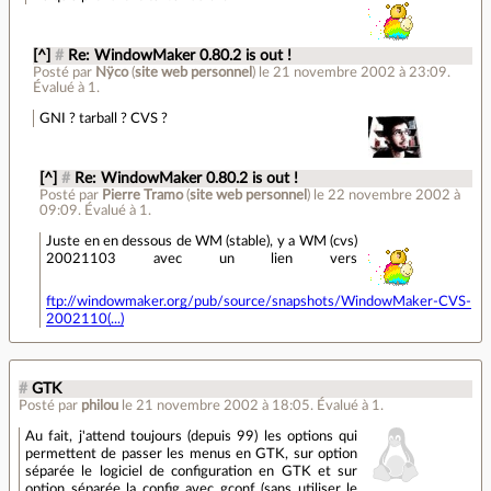
[^]
#
Re: WindowMaker 0.80.2 is out !
Posté par
Nÿco
(
site web personnel
)
le 21 novembre 2002 à 23:09
.
Évalué à
1
.
GNI ? tarball ? CVS ?
[^]
#
Re: WindowMaker 0.80.2 is out !
Posté par
Pierre Tramo
(
site web personnel
)
le 22 novembre 2002 à
09:09
.
Évalué à
1
.
Juste en en dessous de WM (stable), y a WM (cvs)
20021103 avec un lien vers
ftp://windowmaker.org/pub/source/snapshots/WindowMaker-CVS-
2002110(...)
#
GTK
Posté par
philou
le 21 novembre 2002 à 18:05
.
Évalué à
1
.
Au fait, j'attend toujours (depuis 99) les options qui
permettent de passer les menus en GTK, sur option
séparée le logiciel de configuration en GTK et sur
option séparée la config avec gconf (sans utiliser le