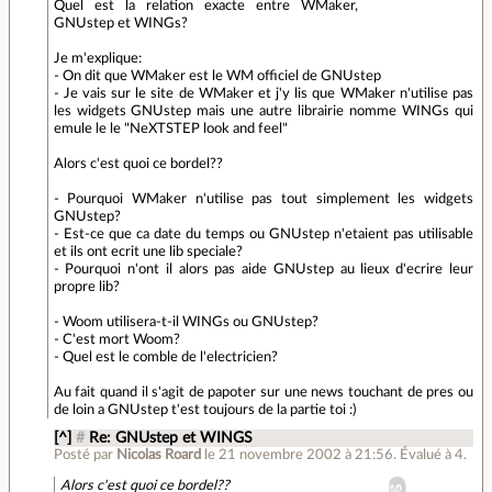
Quel est la relation exacte entre WMaker,
GNUstep et WINGs?
Je m'explique:
- On dit que WMaker est le WM officiel de GNUstep
- Je vais sur le site de WMaker et j'y lis que WMaker n'utilise pas
les widgets GNUstep mais une autre librairie nomme WINGs qui
emule le le "NeXTSTEP look and feel"
Alors c'est quoi ce bordel??
- Pourquoi WMaker n'utilise pas tout simplement les widgets
GNUstep?
- Est-ce que ca date du temps ou GNUstep n'etaient pas utilisable
et ils ont ecrit une lib speciale?
- Pourquoi n'ont il alors pas aide GNUstep au lieux d'ecrire leur
propre lib?
- Woom utilisera-t-il WINGs ou GNUstep?
- C'est mort Woom?
- Quel est le comble de l'electricien?
Au fait quand il s'agit de papoter sur une news touchant de pres ou
de loin a GNUstep t'est toujours de la partie toi :)
[^]
#
Re: GNUstep et WINGS
Posté par
Nicolas Roard
le 21 novembre 2002 à 21:56
.
Évalué à
4
.
Alors c'est quoi ce bordel??