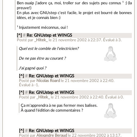
Ben ouaip j'adore ça, moi, troller sur des sujets peu connus ¹ :) (la
preuve!)
En plus avec GNUstep c'est facile, le projet est bourré de bonnes
idées, et je connais bien :)
¹ Injustement méconnus, oui !
[^]
#
Re: GNUstep et WINGS
Posté par
_Hitek_
le 21 novembre 2002 à 22:37
.
Évalué à
3
.
Quel est le comble de l'electricien?
De ne pas être au courant ?
J'ai gagné quoi ?
[^]
#
Re: GNUstep et WINGS
Posté par
Nicolas Roard
le 21 novembre 2002 à 22:40
.
Évalué à
-1
.
[^]
#
Re: GNUstep et WINGS
Posté par
_Hitek_
le 21 novembre 2002 à 22:40
.
Évalué à
0
.
Ça m'apprendra à ne pas fermer mes balises.
À quand l'édition de commentaires ?
[^]
#
Re: GNUstep et WINGS
Posté par
Alexandre Beraud
le 22 novembre 2002 à 13:17
.