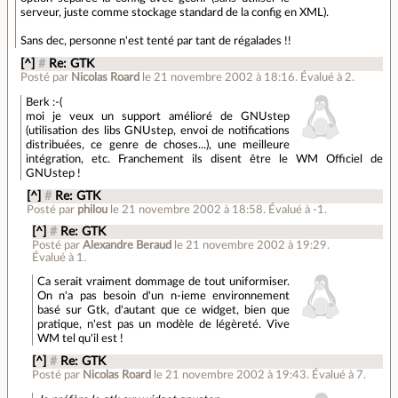
serveur, juste comme stockage standard de la config en XML).
Sans dec, personne n'est tenté par tant de régalades !!
[^]
#
Re: GTK
Posté par
Nicolas Roard
le 21 novembre 2002 à 18:16
.
Évalué à
2
.
Berk :-(
moi je veux un support amélioré de GNUstep
(utilisation des libs GNUstep, envoi de notifications
distribuées, ce genre de choses...), une meilleure
intégration, etc. Franchement ils disent être le WM Officiel de
GNUstep !
[^]
#
Re: GTK
Posté par
philou
le 21 novembre 2002 à 18:58
.
Évalué à
-1
.
[^]
#
Re: GTK
Posté par
Alexandre Beraud
le 21 novembre 2002 à 19:29
.
Évalué à
1
.
Ca serait vraiment dommage de tout uniformiser.
On n'a pas besoin d'un n-ieme environnement
basé sur Gtk, d'autant que ce widget, bien que
pratique, n'est pas un modèle de légèreté. Vive
WM tel qu'il est !
[^]
#
Re: GTK
Posté par
Nicolas Roard
le 21 novembre 2002 à 19:43
.
Évalué à
7
.