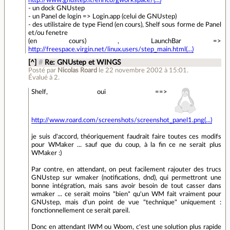
http://www.gnustep.it/enrico/gworkspace/(...)
- un dock GNUstep
- un Panel de login => Login.app (celui de GNUstep)
- des utilistaire de type Fiend (en cours), Shelf sous forme de Panel
et/ou fenetre
(en cours) , LaunchBar =>
http://freespace.virgin.net/linux.users/step_main.html(...)
[^]
#
Re: GNUstep et WINGS
Posté par
Nicolas Roard
le 22 novembre 2002 à 15:01
.
Évalué à
2
.
Shelf, oui ==>
http://www.roard.com/screenshots/screenshot_panel1.png(...)
je suis d'accord, théoriquement faudrait faire toutes ces modifs
pour WMaker ... sauf que du coup, à la fin ce ne serait plus
WMaker :)
Par contre, en attendant, on peut facilement rajouter des trucs
GNUstep sur wmaker (notifications, dnd), qui permettront une
bonne intégration, mais sans avoir besoin de tout casser dans
wmaker ... ce serait moins "bien" qu'un WM fait vraiment pour
GNUstep, mais d'un point de vue "technique" uniquement :
fonctionnellement ce serait pareil.
Donc en attendant IWM ou Woom, c'est une solution plus rapide