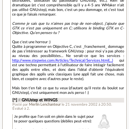
distribuées, utilisation du pasteboard GNUstep, etc.). Rien de
dramatique (et c'est compréhensible qu'il y a 4-5 ans WMaker n'ait
pas utilisé GNUstep), mais bon, c'est un peu dommage, et c'est tout
ce que je faisais remarquer.
Comme je sais que tu n'aimes pas trop de non-object, j'ajoute que
GTK ce n'est pas uniquement en C; utilisons le binding GTK en C-
Objective. Qu'en penses-tu ?
Que c'est une horreur :)
Quitte à programmer en Objective C, c'est _franchement_ dommage
de pas s'intéresser au framework GNUstep : pour moi y'a pas photo
au niveau des possibilitées... Ne serait-ce que les services :
http://www.stepwise.com/Articles/Technical/Services.html(...)
qui
est une techno permettant à l'utilisateur de faire intéagir facilement
des applis entre elles, et donc dans l'idéal d'obtenir l'équivalent
graphique des applis unix classiques (une appli fait une chose, mais
bien, et coopére avec d'autres pour le reste).
Mais bon t'en fait ce que tu veux (d'autant qu'il reste du boulot sur
GNUstep), c'est uniquement mon avis perso ! :)
[^]
#
GNUstep et WINGS
Posté par
Merlin Lenchanteur
le 21 novembre 2002 à 20:50
.
Évalué à
2
.
Je profite que l'on soit en plein dans le sujet pour
te poser quelques questions (debiles peut-etre):