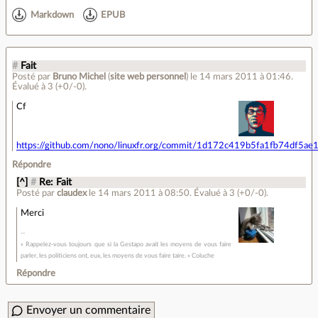
Markdown
EPUB
#
Fait
Posté par
Bruno Michel
(
site web personnel
)
le 14 mars 2011 à 01:46
.
Évalué à
3
(+0/-0)
.
Cf
https://github.com/nono/linuxfr.org/commit/1d172c419b5fa1fb74df5a
Répondre
[^]
#
Re: Fait
Posté par
claudex
le 14 mars 2011 à 08:50
.
Évalué à
3
(+0/-0)
.
Merci
« Rappelez-vous toujours que si la Gestapo avait les moyens de vous faire
parler, les politiciens ont, eux, les moyens de vous faire taire. » Coluche
Répondre
Envoyer un commentaire