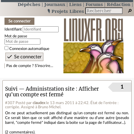
Dépêches
Journaux
Liens
Forums
Rédaction
🎙️ Projets Libres
Se connecter
Identifiant
Mot de passe
Connexion automatique
Pas de compte ? S’inscrire…
1
Suivi — Administration site
Afficher
qu'un compte est fermé
#307
Posté par
claudex
le 13 mars 2011 à 22:42
.
État de l’entrée :
corrigée. Assigné à Bruno Michel.
On ne peut actuellement pas distingué qu'un compte est fermé ou non.
Ce serait bien que ce soit affiché d'une manière ou d'une autre (pseudo
barré, "compte fermé" indiqué dans la boite sur la page de l'utilisateur...).
(
2 commentaires
).