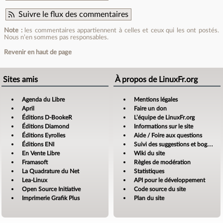
Suivre le flux des commentaires
Note :
les commentaires appartiennent à celles et ceux qui les ont postés.
Nous n’en sommes pas responsables.
Revenir en haut de page
Sites amis
À propos de LinuxFr.org
Agenda du Libre
Mentions légales
April
Faire un don
Éditions D-BookeR
L’équipe de LinuxFr.org
Éditions Diamond
Informations sur le site
Éditions Eyrolles
Aide / Foire aux questions
Éditions ENI
Suivi des suggestions et bogues
En Vente Libre
Wiki du site
Framasoft
Règles de modération
La Quadrature du Net
Statistiques
Lea-Linux
API pour le développement
Open Source Initiative
Code source du site
Imprimerie Grafik Plus
Plan du site