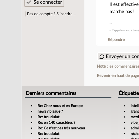
Il est effecti
marche pas?
Pas de compte ? S’inscrire…
« Rappelez-vous toujo
Répondre
Envoyer un co
Note :
les commentaires 
Revenir en haut de pag
Derniers commentaires
Étiquette
Re: Chez nous et en Europe
intel
news ? blague ?
gran
Re: troudulut
merdi
Re: en 140 caractères ?
vibe
Re: Ce n'est pas très nouveau
admin
Re: troudulut
réch