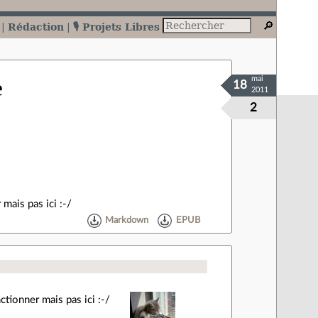
Rédaction
🎙️ Projets Libres
mai
e
18
2011
2
 mais pas ici :-/
Markdown
EPUB
ctionner mais pas ici :-/