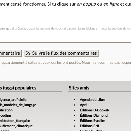
vement censé fonctionner. Si tu clique sur
en popup
ou
en ligne
et que
urs que si la Gestapo avait les moyens de vous faire parler, les politiciens ont, eux, les moyens de vou
mmentaire
Suivre le flux des commentaires
appartiennent à celles et ceux qui les ont postés. Nous n’en sommes pas respo
e
s (tags) populaires
Sites amis
ligence_artificielle
Agenda du Libre
ds_modèles_de_langage
April
fication
Éditions D-BookeR
_coding
Éditions Diamond
istration_française
Éditions Eyrolles
auffement_climatique
Éditions ENI