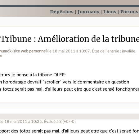
Dépêches
Journaux
Liens
Forums
 Tribune
Amélioration de la tribun
numdk
(
site web personnel
)
le 18 mai 2011 à 10:07
.
État de l’entrée : invalide.
ne
trucs je pense à la tribune DLFP:
un horodatage devrait "scroller" vers le commentaire en question
 totoz serait pas mal, d'ailleurs peut etre que c'est sensé fonctionner
le 18 mai 2011 à 10:25
.
Évalué à
3
(+0/-0)
.
pport des totoz serait pas mal, d'ailleurs peut etre que c'est sensé fon