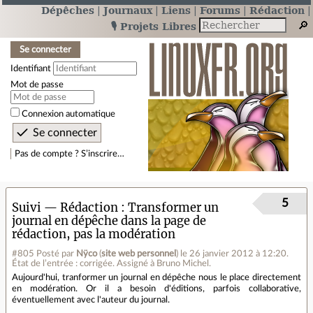
Dépêches
Journaux
Liens
Forums
Rédaction
🎙️ Projets Libres
Se connecter
Identifiant
Mot de passe
Connexion automatique
Pas de compte ? S’inscrire…
5
Suivi — Rédaction
Transformer un
journal en dépêche dans la page de
rédaction, pas la modération
#805
Posté par
Nÿco
(
site web personnel
)
le 26 janvier 2012 à 12:20
.
État de l’entrée : corrigée. Assigné à Bruno Michel.
Aujourd'hui, tranformer un journal en dépêche nous le place directement
en modération. Or il a besoin d'éditions, parfois collaborative,
éventuellement avec l'auteur du journal.