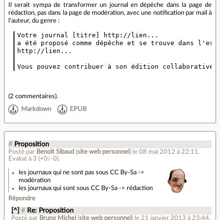
Il serait sympa de transformer un journal en dépêche dans la page de
rédaction, pas dans la page de modération, avec une notification par mail à
l'auteur, du genre :
Votre journal [titre] http://lien...

a été proposé comme dépêche et se trouve dans l'espa
http://lien...

(
2 commentaires
).
Markdown
EPUB
#
Proposition
Posté par
Benoît Sibaud
(
site web personnel
)
le 08 mai 2012 à 22:11
.
Évalué à
3
(+0/-0)
.
les journaux qui ne sont pas sous CC By-Sa ->
modération
les journaux qui sont sous CC By-Sa -> rédaction
Répondre
[^]
#
Re: Proposition
Posté par
Bruno Michel
(
site web personnel
)
le 21 janvier 2013 à 23:44
.