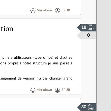
Markdown
EPUB
mai
ation
18
2017
0
hiers utilisateurs (type office) et d'autres
isons propre à notre structure je suis passé à
 changement de version n'a pas changer grand
Markdown
EPUB
oct.
30
2015