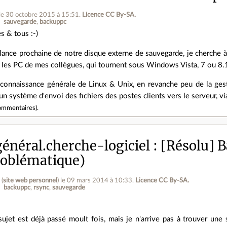
le 30 octobre 2015 à 15:51
.
Licence CC By‑SA.
sauvegarde
backuppc
s & tous :-)
illance prochaine de notre disque externe de sauvegarde, je cherche 
 les PC de mes collègues, qui tournent sous Windows Vista, 7 ou 8.
 connaissance générale de Linux & Unix, en revanche peu de la ges
n système d'envoi des fichiers des postes clients vers le serveur, v
ommentaires
).
énéral.cherche-logiciel
[Résolu] B
problématique)
l
(
site web personnel
)
le 09 mars 2014 à 10:33
.
Licence CC By‑SA.
backuppc
rsync
sauvegarde
 sujet est déjà passé moult fois, mais je n'arrive pas à trouver u