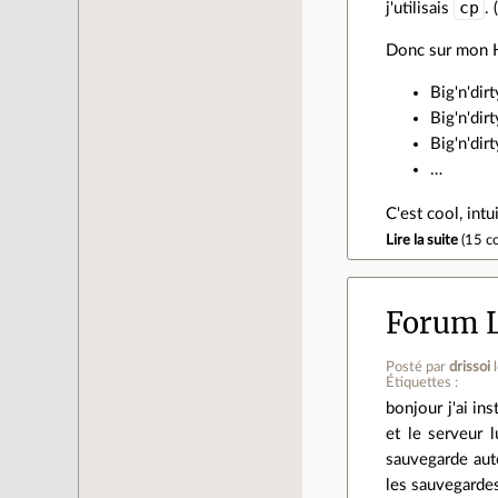
cp
j'utilisais
.
Donc sur mon HD
Big'n'dir
Big'n'dir
Big'n'dir
…
C'est cool, int
Lire la suite
(
15 c
Forum L
Posté par
drissoi
Étiquettes :
bonjour j'ai i
et le serveur 
sauvegarde auto
les sauvegardes