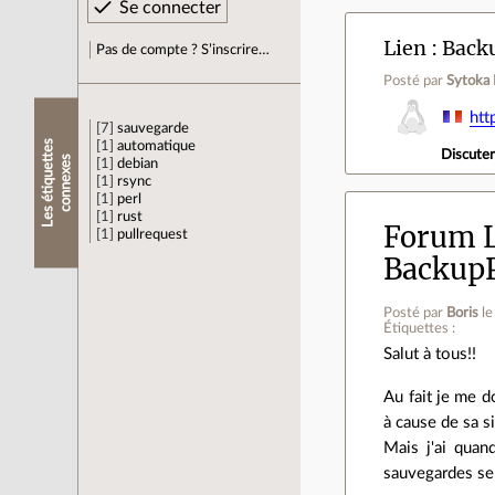
Lien
Backu
Pas de compte ? S’inscrire…
Posté par
Sytoka
htt
7
sauvegarde
L
e
s
é
t
i
q
u
e
t
e
s
c
o
n
n
e
x
e
1
automatique
Discute
t
s
1
debian
1
rsync
1
perl
1
rust
Forum L
1
pullrequest
Backup
Posté par
Boris
l
Étiquettes :
Salut à tous!!
Au fait je me 
à cause de sa s
Mais j'ai quan
sauvegardes se 