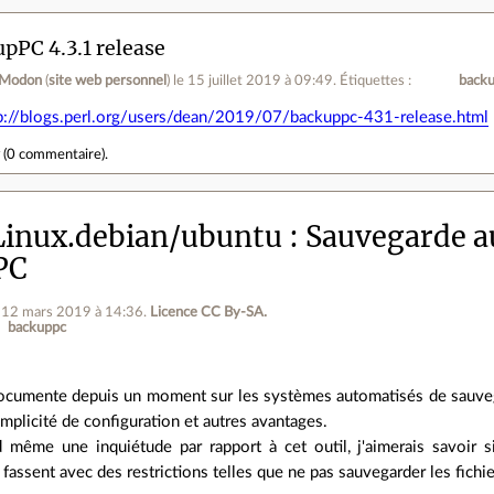
pPC 4.3.1 release
 Modon
(
site web personnel
)
le 15 juillet 2019 à 09:49
.
Étiquettes :
back
p://blogs.perl.org/users/dean/2019/07/backuppc-431-release.html
r
(
0 commentaire
).
inux.debian/ubuntu
Sauvegarde a
PC
e 12 mars 2019 à 14:36
.
Licence CC By‑SA.
backuppc
documente depuis un moment sur les systèmes automatisés de sauveg
implicité de configuration et autres avantages.
d même une inquiétude par rapport à cet outil, j'aimerais savoir s
fassent avec des restrictions telles que ne pas sauvegarder les fichi