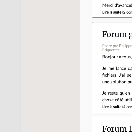
Merci d'avance
Lire la suite
(
2 co
Forum g
Posté par
Philipp
Étiquettes :
Bonjour à tous,
Je me lance da
fichiers. J'ai 
une solution pr
Je reste qu'en
chose côté util
Lire la suite
(
4 co
Forum L