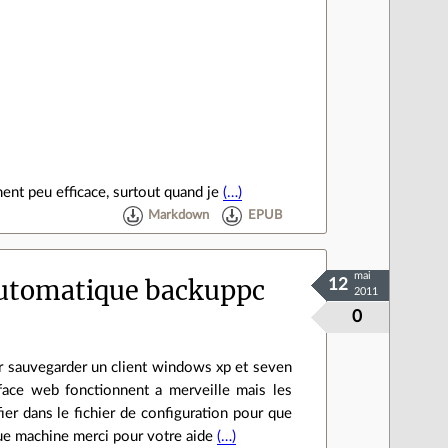
ment peu efficace, surtout quand je
(…)
Markdown
EPUB
mai
utomatique backuppc
12
2011
0
ur sauvegarder un client windows xp et seven
erface web fonctionnent a merveille mais les
er dans le fichier de configuration pour que
que machine merci pour votre aide
(…)