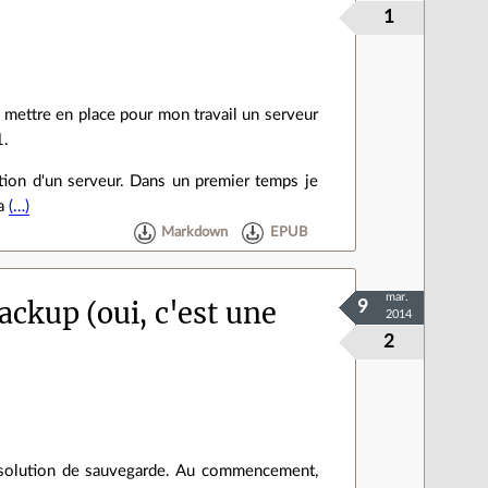
1
à mettre en place pour mon travail un serveur
1.
tion d'un serveur. Dans un premier temps je
ia
(…)
Markdown
EPUB
mar.
ackup (oui, c'est une
9
2014
2
ne solution de sauvegarde. Au commencement,