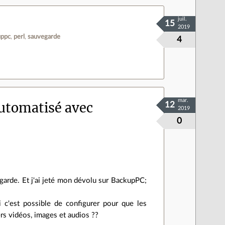
juil.
15
2019
uppc
perl
sauvegarde
4
mar.
utomatisé avec
12
2019
0
arde. Et j'ai jeté mon dévolu sur BackupPC;
i c'est possible de configurer pour que les
ers vidéos, images et audios ??