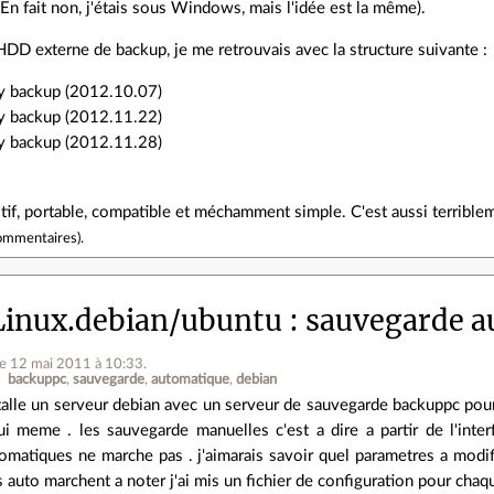
 (En fait non, j'étais sous Windows, mais l'idée est la même).
D externe de backup, je me retrouvais avec la structure suivante :
ty backup (2012.10.07)
ty backup (2012.11.22)
ty backup (2012.11.28)
uitif, portable, compatible et méchamment simple. C'est aussi terrible
ommentaires
).
inux.debian/ubuntu
sauvegarde a
le 12 mai 2011 à 10:33
.
backuppc
sauvegarde
automatique
debian
nstalle un serveur debian avec un serveur de sauvegarde backuppc po
lui meme . les sauvegarde manuelles c'est a dire a partir de l'int
matiques ne marche pas . j'aimarais savoir quel parametres a modifi
 auto marchent a noter j'ai mis un fichier de configuration pour cha