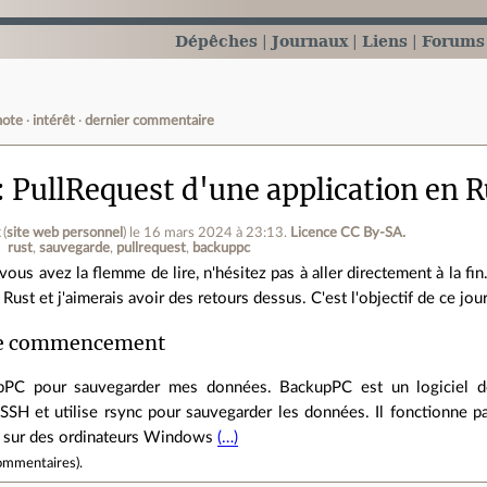
Dépêches
Journaux
Liens
Forums
note
intérêt
dernier commentaire
PullRequest d'une application en R
x
(
site web personnel
)
le 16 mars 2024 à 23:13
.
Licence CC By‑SA.
rust
sauvegarde
pullrequest
backuppc
 vous avez la flemme de lire, n'hésitez pas à aller directement à la fi
 Rust et j'aimerais avoir des retours dessus. C'est l'objectif de ce jour
e commencement
kupPC pour sauvegarder mes données. BackupPC est un logiciel d
 SSH et utilise rsync pour sauvegarder les données. Il fonctionne p
 sur des ordinateurs Windows
(…)
ommentaires
).