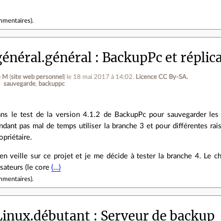
!
mmentaires
).
énéral.général
BackupPc et réplic
e M
(
site web personnel
)
le 18 mai 2017 à 14:02
.
Licence CC By‑SA.
sauvegarde
backuppc
ns le test de la version 4.1.2 de BackupPc pour sauvegarder les fic
pendant pas mal de temps utiliser la branche 3 et pour différentes ra
opriétaire.
 en veille sur ce projet et je me décide à tester la branche 4. Le
isateurs (le core
(…)
mmentaires
).
inux.débutant
Serveur de backup