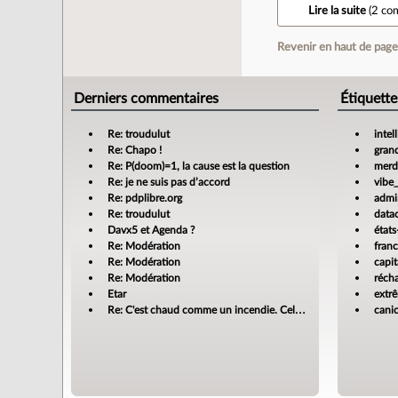
Lire la suite
(
2 co
Revenir en haut de pag
Derniers commentaires
Étiquette
Re: troudulut
intel
Re: Chapo !
gran
Re: P(doom)=1, la cause est la question
merdi
Re: je ne suis pas d’accord
vibe
Re: pdplibre.org
admin
Re: troudulut
data
Davx5 et Agenda ?
états
Re: Modération
fran
Re: Modération
capit
Re: Modération
réch
Etar
extr
Re: C'est chaud comme un incendie. Cela m'enrage!
cani