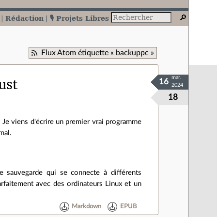
Rédaction
🎙️ Projets Libres
Flux Atom étiquette « backuppc »
mar.
ust
16
2024
18
n. Je viens d'écrire un premier vrai programme
nal.
e sauvegarde qui se connecte à différents
arfaitement avec des ordinateurs Linux et un
Markdown
EPUB