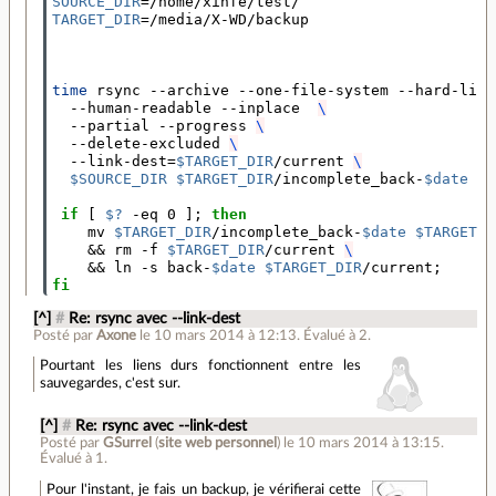
SOURCE_DIR
=
TARGET_DIR
=
/media/X-WD/backup

time 
rsync --archive --one-file-system --hard-link
  --human-readable --inplace  
\
  --partial --progress 
\
  --delete-excluded 
\
  --link-dest
=
$TARGET_DIR
/current 
\
$SOURCE_DIR
$TARGET_DIR
/incomplete_back-
$date
if
[
$?
 -eq 0 
]
;
then
mv 
$TARGET_DIR
/incomplete_back-
$date
$TARGET_D
&&
 rm -f 
$TARGET_DIR
/current 
\
&&
 ln -s back-
$date
$TARGET_DIR
/current
;
fi
[^]
#
Re: rsync avec --link-dest
Posté par
Axone
le 10 mars 2014 à 12:13
.
Évalué à
2
.
Pourtant les liens durs fonctionnent entre les
sauvegardes, c'est sur.
[^]
#
Re: rsync avec --link-dest
Posté par
GSurrel
(
site web personnel
)
le 10 mars 2014 à 13:15
.
Évalué à
1
.
Pour l'instant, je fais un backup, je vérifierai cette