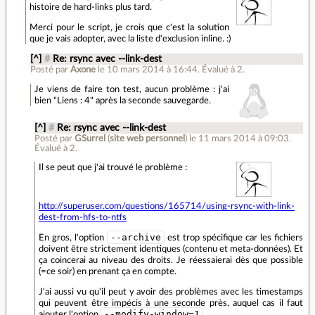
histoire de hard-links plus tard.
Merci pour le script, je crois que c'est la solution
que je vais adopter, avec la liste d'exclusion inline. :)
[^]
#
Re: rsync avec --link-dest
Posté par
Axone
le 10 mars 2014 à 16:44
.
Évalué à
2
.
Je viens de faire ton test, aucun problème : j'ai
bien "Liens : 4" après la seconde sauvegarde.
[^]
#
Re: rsync avec --link-dest
Posté par
GSurrel
(
site web personnel
)
le 11 mars 2014 à 09:03
.
Évalué à
2
.
Il se peut que j'ai trouvé le problème :
http://superuser.com/questions/165714/using-rsync-with-link-
dest-from-hfs-to-ntfs
--archive
En gros, l'option
est trop spécifique car les fichiers
doivent être strictement identiques (contenu et meta-données). Et
ça coincerai au niveau des droits. Je réessaierai dès que possible
(=ce soir) en prenant ça en compte.
J'ai aussi vu qu'il peut y avoir des problèmes avec les timestamps
qui peuvent être impécis à une seconde près, auquel cas il faut
--modify-window=1
ajouter l'option