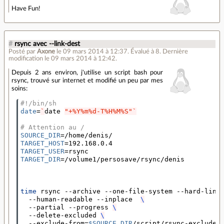
Have Fun!
#
rsync avec --link-dest
Posté par
Axone
le 09 mars 2014 à 12:37
.
Évalué à
8
.
Dernière
modification le 09 mars 2014 à 12:42.
Depuis 2 ans environ, j'utilise un script bash pour
rsync, trouvé sur internet et modifié un peu par mes
soins:
#!/bin/sh
date
=
`
date 
"+%Y%m%d-T%H%M%S"
`
# Attention au /
SOURCE_DIR
=
TARGET_HOST
=
TARGET_USER
=
TARGET_DIR
=
/volume1/persosave/rsync/denis

time 
rsync --archive --one-file-system --hard-link
  --human-readable --inplace  
\
  --partial --progress 
\
  --delete-excluded 
\
  --exclude-from
=
$SOURCE_DIR
/script/rsync-exclude 