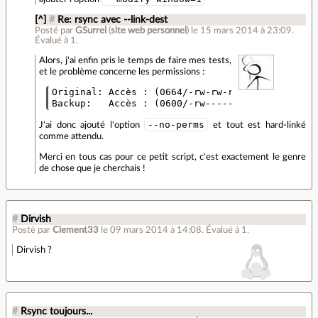
[^]
#
Re: rsync avec --link-dest
Posté par
GSurrel
(
site web personnel
)
le 15 mars 2014 à 23:09
.
Évalué à
1
.
Alors, j'ai enfin pris le temps de faire mes tests,
et le problème concerne les permissions :
Original: Accès : (0664/-rw-rw-r--)  UID : ( 10
--no-perms
J'ai donc ajouté l'option
et tout est hard-linké
comme attendu.
Merci en tous cas pour ce petit script, c'est exactement le genre
de chose que je cherchais !
#
Dirvish
Posté par
Clement33
le 09 mars 2014 à 14:08
.
Évalué à
1
.
Dirvish ?
#
Rsync toujours...