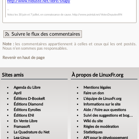
http://www.flibuste.net/libre/snapy
Votez les 30 juin et 7 juillet, en connaissance de cause. http://www.pointal.net/VotesDeputesRN
Suivre le flux des commentaires
Note :
les commentaires appartiennent à celles et ceux qui les ont postés.
Nous n’en sommes pas responsables.
Revenir en haut de page
Sites amis
À propos de LinuxFr.org
Agenda du Libre
Mentions légales
April
Faire un don
Éditions D-BookeR
L’équipe de LinuxFr.org
Éditions Diamond
Informations sur le site
Éditions Eyrolles
Aide / Foire aux questions
Éditions ENI
Suivi des suggestions et bogues
En Vente Libre
Wiki du site
Framasoft
Règles de modération
La Quadrature du Net
Statistiques
Lea-Linux
API pour le développement