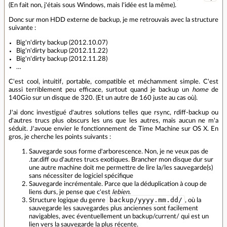
(En fait non, j'étais sous Windows, mais l'idée est la même).
Donc sur mon HDD externe de backup, je me retrouvais avec la structure
suivante :
Big'n'dirty backup (2012.10.07)
Big'n'dirty backup (2012.11.22)
Big'n'dirty backup (2012.11.28)
…
C'est cool, intuitif, portable, compatible et méchamment simple. C'est
aussi terriblement peu efficace, surtout quand je backup un
home
de
140Gio sur un disque de 320. (Et un autre de 160 juste au cas où).
J'ai donc investigué d'autres solutions telles que rsync, rdiff-backup ou
d'autres trucs plus obscurs les uns que les autres, mais aucun ne m'a
séduit. J'avoue envier le fonctionnement de Time Machine sur OS X. En
gros, je cherche les points suivants :
Sauvegarde sous forme d'arborescence. Non, je ne veux pas de
.tar.diff ou d'autres trucs exotiques. Brancher mon disque dur sur
une autre machine doit me permettre de lire la/les sauvegarde(s)
sans nécessiter de logiciel spécifique
Sauvegarde incrémentale. Parce que la déduplication à coup de
liens durs, je pense que c'est
lebien
.
backup/yyyy.mm.dd/
Structure logique du genre
, où la
sauvegarde les sauvegardes plus anciennes sont facilement
navigables, avec éventuellement un backup/current/ qui est un
lien vers la sauvegarde la plus récente.