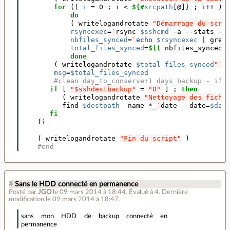
for
((
i
=
 0 
;
 i < 
${#
srcpath
[@]
}
;
 i++ 
))
do
(
 writelogandrotate 
"Démarrage du scri
rsyncexec
=
`
rsync 
$sshcmd
 -a --stats --
nbfiles_synced
=
`
echo
$rsyncexec
|
 grep
total_files_synced
=
$((
 nbfiles_synced 
done
(
 writelogandrotate 
$total_files_synced
" f
msg
=
$total_files_synced
#clean day_to_conserve+1 days backup - if 
if
[
"$sshdestbackup"
=
"0"
]
;
then
(
 writelogandrotate 
"Nettoyage des fichi
          find 
$destpath
 -name *_
`
date --date
=
$day
fi
    fi
(
 writelogandrotate 
"Fin du script"
)
#end
#
Sans le HDD connecté en permanence
Posté par
JGO
le 09 mars 2014 à 18:44
.
Évalué à
4
.
Dernière
modification le 09 mars 2014 à 18:47.
sans mon HDD de backup connecté en
permanence