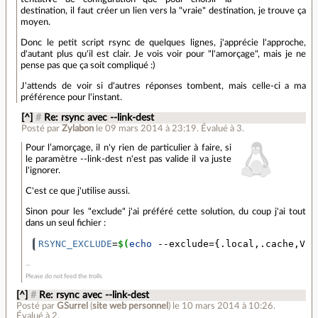
destination, il faut créer un lien vers la "vraie" destination, je trouve ça
moyen.
Donc le petit script rsync de quelques lignes, j'apprécie l'approche,
d'autant plus qu'il est clair. Je vois voir pour "l'amorçage", mais je ne
pense pas que ça soit compliqué :)
J'attends de voir si d'autres réponses tombent, mais celle-ci a ma
préférence pour l'instant.
[^]
#
Re: rsync avec --link-dest
Posté par
Zylabon
le 09 mars 2014 à 23:19
.
Évalué à
3
.
Pour l’amorçage, il n'y rien de particulier à faire, si
le paramètre --link-dest n'est pas valide il va juste
l'ignorer.
C'est ce que j'utilise aussi.
Sinon pour les "exclude" j'ai préféré cette solution, du coup j'ai tout
dans un seul fichier :
RSYNC_EXCLUDE
=
$(
echo
 --exclude
={
.local,.cache,Vid
Please do not feed the trolls
[^]
#
Re: rsync avec --link-dest
Posté par
GSurrel
(
site web personnel
)
le 10 mars 2014 à 10:26
.
Évalué à
2
.