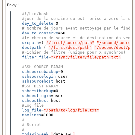
Enjoy !
#!/bin/bash
#jour de la semaine ou est remise a zero la sa
day_to_delete
=
0

# Nombre de jours avant nettoyage par le find
day_to_conserve
=
60

#le chemin de source et de destination doivent
srcpath
=(
"/first/source/path"
"/second/source
destpath
=(
"/first/dest/path"
"/second/dest/pa
#Fichier de filtre (unique pour X synchros)
filter_file
=
"/rsync/filter/file/path.txt"
#SSH SOURCE PARAM
sshsourcebackup
=
0

sshsourcelogin
=
user

sshsourcehost
=
host

#SSH DEST PARAM
sshdestbackup
=
0

sshdestlogin
=
user

sshdesthost
=
host

#Log file
log_file
=
"/path/to/log/file.txt"
maxlines
=
1000

#
# Script
#
todayinweek
=
`
date +%u
`