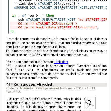
  --link-dest
=
$TARGET_DIR
/current 
\
$SOURCE_DIR
$TARGET_USER
@
$TARGET_HOST
:
$TARGET_DI
if
[
$?
 -eq 0 
]
;
then
ssh 
$TARGET_USER
@
$TARGET_HOST
"mv $TARGET_DIR/
    && rm -f $TARGET_DIR/current \
    && ln -s back-$date $TARGET_DIR/current"
;
fi
Il remplit toutes tes demandes, je le trouve fiable. Le script ci-dessus
sert pour une connexion à distance sur un autre ordi à travers ssh, il faut
donc juste un peu le simplifier pour du local.
J'ai le même script un peu plus étoffé, pour gérér plusieurs sources avec
sauvegarde sur un NAS syno et envoi d'un rapport par mail.
PS : un lien pour expliquer l'option
--link-dest
PS2 : le script est basique, je pense qu'il faudra "l'amorcer" au début,
c'est à dire avoir les répertoires de créés, avoir une première
sauvegarde dans le répertoire de destination, ainsi qu'un lien symbolique
"current" sur la première sauvegarde.
[^]
#
Re: rsync avec --link-dest
Posté par
GSurrel
(
site web personnel
)
le 09 mars 2014 à 18:11
.
Évalué à
2
.
J'ai regardé backupPC proposé avant, mais je dois
reconnaître que ça me semble overkill pour mes
besoins. Et puis découvrir après 40 minutes de
tentative de configuration que pour choisir la