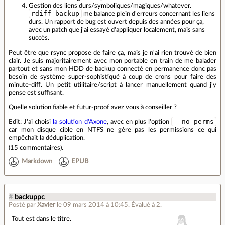
Gestion des liens durs/symboliques/magiques/whatever.
rdiff-backup
me balance plein d'erreurs concernant les liens
durs. Un rapport de bug est ouvert depuis des années pour ça,
avec un patch que j'ai essayé d'appliquer localement, mais sans
succès.
Peut être que rsync propose de faire ça, mais je n'ai rien trouvé de bien
clair. Je suis majoritairement avec mon portable en train de me balader
partout et sans mon HDD de backup connecté en permanence donc pas
besoin de système super-sophistiqué à coup de crons pour faire des
minute-diff. Un petit utilitaire/script à lancer manuellement quand j'y
pense est suffisant.
Quelle solution fiable et futur-proof avez vous à conseiller ?
--no-perms
Edit: J'ai choisi
la solution d'Axone
, avec en plus l'option
car mon disque cible en NTFS ne gère pas les permissions ce qui
empêchait la déduplication.
(
15 commentaires
).
Markdown
EPUB
#
backuppc
Posté par
Xavier
le 09 mars 2014 à 10:45
.
Évalué à
2
.
Tout est dans le titre.