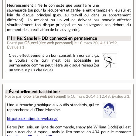
Heureusement ! Ne le connecte que pour faire une
sauvegarde (ou pour la récupérer) et garde-le entre temps en lieu sûr et
loin du disque principal (p.ex. au travail ou dans un appartement
différent). Un accident ou un vol ne doivent pas pouvoir affecter
simultanément ton disque principal et sa sauvegarde (en dehors du
moment de la réalisation de la sauvegarde).
[^]
#
Re: Sans le HDD connecté en permanence
Posté par
GSurrel
(
site web personnel
)
le 10 mars 2014 à 10:59
.
Évalué à
1
.
C'est effectivement un bon conseil. En écrivant ça,
je voulais dire qu'il n'est pas accessible en
permanence comme peut l'être un disque réseau (ou
un serveur plus classique).
#
Éventuellement backintime
Posté par
lolop
(
site web personnel
)
le 10 mars 2014 à 12:48
.
Évalué à
3
.
Une surcouche graphique aux outils standards, qui te
rapprocheras du Time Machine.
http://backintime.le-web.org/
Perso j'utilisais, en ligne de commande, snapy (de William Dodé) qui est
une surcouche à rsync - mais le lien tombe en 404 pour le moment: