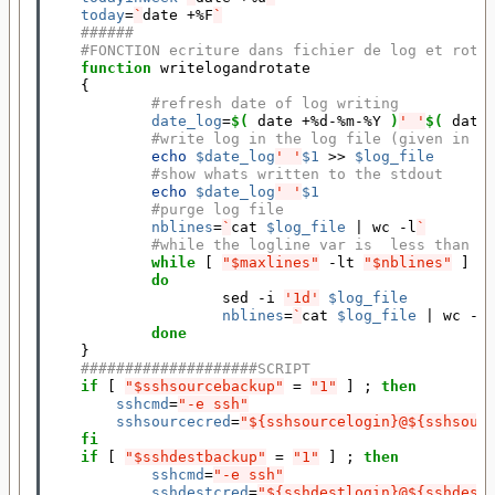
today
=
`
date +%F
`
######
#FONCTION ecriture dans fichier de log et rota
function 
writelogandrotate

{
#refresh date of log writing
date_log
=
$(
 date +%d-%m-%Y 
)
' '
$(
 date
#write log in the log file (given in p
echo
$date_log
' '
$1
 >> 
$log_file
#show whats written to the stdout
echo
$date_log
' '
$1
#purge log file
nblines
=
`
cat 
$log_file
|
 wc -l
`
#while the logline var is  less than t
while
[
"$maxlines"
 -lt 
"$nblines"
]
do
sed -i 
'1d'
$log_file
nblines
=
`
cat 
$log_file
|
 wc -l
done
}
####################SCRIPT
if
[
"$sshsourcebackup"
=
"1"
]
;
then
sshcmd
=
"-e ssh"
sshsourcecred
=
"${sshsourcelogin}@${sshsour
fi
    if
[
"$sshdestbackup"
=
"1"
]
;
then
sshcmd
=
"-e ssh"
sshdestcred
=
"${sshdestlogin}@${sshdest