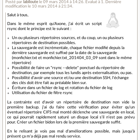
Posté par
labiloute
le 09 mars 2014 à 14:26
.
Évalué à
1
.
Dernière
modification le 10 mars 2014 à 21:34.
Salut à tous,
Dans le même esprit qu'Axone, j'ai écrit un script
rsync dont le principe est le suivant :
Un ou plusieurs répertoires sources, et du coup, un ou plusieurs
répertoires de destination possibles.
La sauvegarde est incrémentale, chaque fichier modifié depuis la
dernière sauvegarde est suffixé par la date de la sauvegarde
(monfichier.txt et monfichier.txt_201404_03_09 sont dans le même
répertoire)
Possibilité de faire un "rsync --delete" ponctuel du répertoire de
destination, par exemple tous les lundis après externalisation, ou pas.
Possibilité d'avoir une source et/ou une destination SSH, l'échange
des clés doit être fait au préalable bien sur.
Écriture dans un fichier de log et rotation du fichier de log
Utilisation du fichier de filtre rsync
La contrainte est d'avoir un répertoire de destination non vide la
première backup. j'ai du faire cette vérification pour éviter qu'un
éventuel répertoire CIFS mal monté déclenche une sauvegarde en local,
ce qui pourrait rapidement saturé un disque local s'il n'est pas prévu
pour. Créer un fichier bidon lors de la première sauvegarde suffit.
En le relisant je vois pas mal d'améliorations possible, mais jusqu'à
présent ça m'a déjà pas mal rendu service.