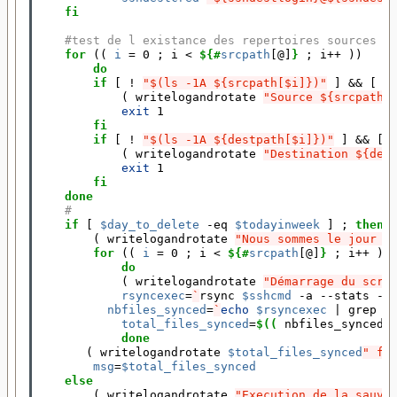
fi
#test de l existance des repertoires sources e
for
((
i
=
 0 
;
 i < 
${#
srcpath
[@]
}
;
 i++ 
))
do
        if
[
 ! 
"$(ls -1A ${srcpath[$i]})"
]
&&
[
"
(
 writelogandrotate 
"Source ${srcpath[
exit 
1

fi
        if
[
 ! 
"$(ls -1A ${destpath[$i]})"
]
&&
[
(
 writelogandrotate 
"Destination ${des
exit 
1

fi
    done
#
if
[
$day_to_delete
 -eq 
$todayinweek
]
;
then
(
 writelogandrotate 
"Nous sommes le jour $
for
((
i
=
 0 
;
 i < 
${#
srcpath
[@]
}
;
 i++ 
))
do
(
 writelogandrotate 
"Démarrage du scri
rsyncexec
=
`
rsync 
$sshcmd
 -a --stats --
nbfiles_synced
=
`
echo
$rsyncexec
|
 grep t
total_files_synced
=
$((
 nbfiles_synced 
done
(
 writelogandrotate 
$total_files_synced
" fi
msg
=
$total_files_synced
else
(
 writelogandrotate 
"Execution de la sauve