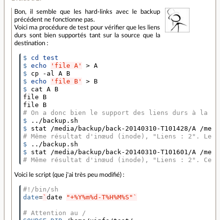
Bon, il semble que les hard-links avec le backup
précédent ne fonctionne pas.
Voici ma procédure de test pour vérifier que les liens
durs sont bien supportés tant sur la source que la
destination :
$ 
cd test
$ 
echo
'file A'
$ 
$ 
echo
'file B'
$ 
cat A B

file B

# On a donc bien le support des liens durs à la so
$ 
$ 
# Même résultat d'inœud (inode), "Liens : 2". Les 
$ 
$ 
# Même résultat d'inœud (inode), "Liens : 2". Cett
Voici le script (que j'ai très peu modifié) :
#!/bin/sh
date
=
`
date 
"+%Y%m%d-T%H%M%S"
`
# Attention au /