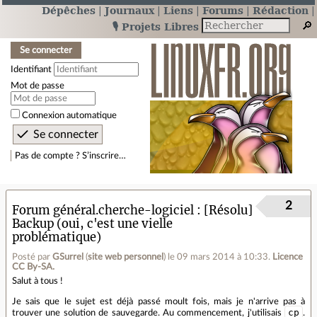
Dépêches
Journaux
Liens
Forums
Rédaction
🎙️ Projets Libres
Se connecter
Identifiant
Mot de passe
Connexion automatique
Pas de compte ? S’inscrire…
2
Forum général.cherche-logiciel
[Résolu]
Backup (oui, c'est une vielle
problématique)
Posté par
GSurrel
(
site web personnel
)
le 09 mars 2014 à 10:33
.
Licence
CC By‑SA.
Salut à tous !
Je sais que le sujet est déjà passé moult fois, mais je n'arrive pas à
cp
trouver une solution de sauvegarde. Au commencement, j'utilisais
.