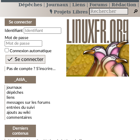
Dépêches
Journaux
Liens
Forums
Rédaction
🎙️ Projets Libres
Se connecter
Identifiant
Mot de passe
Connexion automatique
Pas de compte ? S’inscrire…
_AtilA_
journaux
dépêches
liens
messages sur les forums
entrées du suivi
ajouts au wiki
commentaires
Derniers
contenus