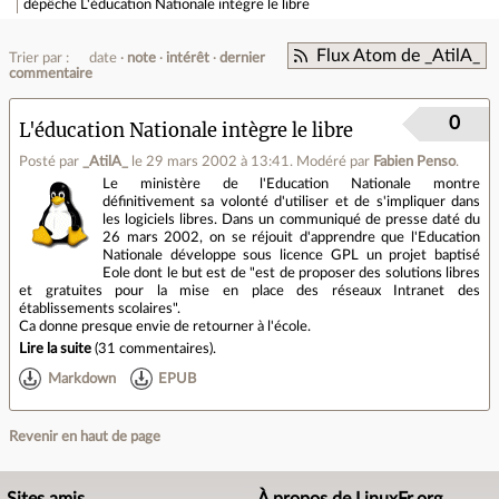
dépêche
L'éducation Nationale intègre le libre
Flux Atom de _AtilA_
Trier par :
date
note
intérêt
dernier
commentaire
0
L'éducation Nationale intègre le libre
Posté par
_AtilA_
le 29 mars 2002 à 13:41
.
Modéré par
Fabien Penso
.
Le ministère de l'Education Nationale montre
définitivement sa volonté d'utiliser et de s'impliquer dans
les logiciels libres. Dans un communiqué de presse daté du
26 mars 2002, on se réjouit d'apprendre que l'Education
Nationale développe sous licence GPL un projet baptisé
Eole dont le but est de "est de proposer des solutions libres
et gratuites pour la mise en place des réseaux Intranet des
établissements scolaires".
Ca donne presque envie de retourner à l'école.
Lire la suite
(
31 commentaires
).
Markdown
EPUB
Revenir en haut de page
Sites amis
À propos de LinuxFr.org