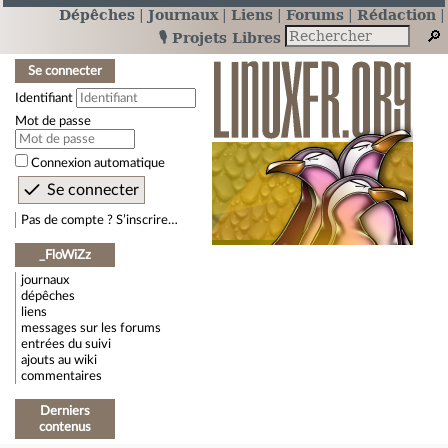
Dépêches
Journaux
Liens
Forums
Rédaction
🎙️ Projets Libres
Se connecter
Identifiant
Mot de passe
Connexion automatique
Pas de compte ? S’inscrire…
_FloWiZz
journaux
dépêches
liens
messages sur les forums
entrées du suivi
ajouts au wiki
commentaires
Derniers
contenus