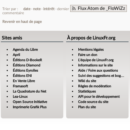
Flux Atom de _FloWiZz
Trier par :
date
note
intérêt
dernier
commentaire
Revenir en haut de page
Sites amis
À propos de LinuxFr.org
Agenda du Libre
Mentions légales
April
Faire un don
Éditions D-BookeR
L’équipe de LinuxFr.org
Éditions Diamond
Informations sur le site
Éditions Eyrolles
Aide / Foire aux questions
Éditions ENI
Suivi des suggestions et bogues
En Vente Libre
Wiki du site
Framasoft
Règles de modération
La Quadrature du Net
Statistiques
Lea-Linux
API pour le développement
Open Source Initiative
Code source du site
Imprimerie Grafik Plus
Plan du site