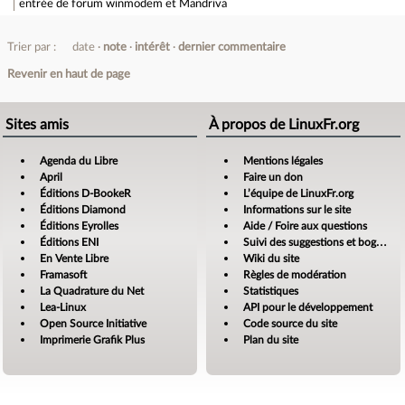
entrée de forum
winmodem et Mandriva
Trier par :
date
note
intérêt
dernier commentaire
Revenir en haut de page
Sites amis
À propos de LinuxFr.org
Agenda du Libre
Mentions légales
April
Faire un don
Éditions D-BookeR
L’équipe de LinuxFr.org
Éditions Diamond
Informations sur le site
Éditions Eyrolles
Aide / Foire aux questions
Éditions ENI
Suivi des suggestions et bogues
En Vente Libre
Wiki du site
Framasoft
Règles de modération
La Quadrature du Net
Statistiques
Lea-Linux
API pour le développement
Open Source Initiative
Code source du site
Imprimerie Grafik Plus
Plan du site