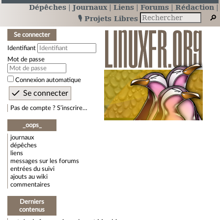
Dépêches
Journaux
Liens
Forums
Rédaction
🎙️ Projets Libres
Se connecter
Identifiant
Mot de passe
Connexion automatique
Pas de compte ? S’inscrire…
_oops_
journaux
dépêches
liens
messages sur les forums
entrées du suivi
ajouts au wiki
commentaires
Derniers
contenus