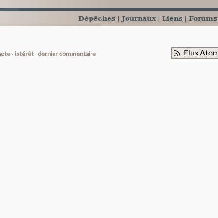
Dépêches
Journaux
Liens
Forums
Flux Atom
note
intérêt
dernier commentaire
e