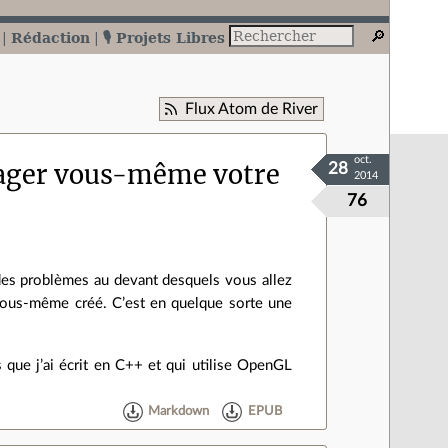
Rédaction
🎙️ Projets Libres
Flux Atom de River
oct.
kager vous-même votre
28
2014
76
 des problèmes au devant desquels vous allez
vous-même créé. C’est en quelque sorte une
 que j’ai écrit en C++ et qui utilise OpenGL
Markdown
EPUB