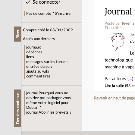
Journal
Pas de compte ? S’inscrire…
Posté par
River
(
s
Étiquettes :
Compte créé le 08/01/2009
River
Je
Accès aux derniers
d'
journaux
dépêches
Le
liens
technologique 
messages sur les forums
machine à vapeu
entrées du suivi
ajouts au wiki
commentaires
Par ailleurs
(…)
Lire la suite
(
58 c
journal
Pourquoi vous ne
Derniers contenus
devriez pas packager vous-
Revenir en haut de pag
même votre logiciel pour
Debian ?
journal
Abolir les brevets ?