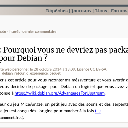
Dépêches
Journaux
Liens
Forums
note
intérêt
dernier commentaire
Pourquoi vous ne devriez pas pac
 pour Debian ?
ite web personnel
)
le 28 octobre 2014 à 13:09
.
Licence CC By‑SA.
debian
retour_d_expérience
paquet
écris cet article pour vous raconter ma mésaventure et vous avertir
 vous décidez de packager pour Debian un logiciel que vous avez 
ponse à
https://wiki.debian.org/AdvantagesForUpstream
.
teur du jeu MiceAmaze, un petit jeu avec des souris et des serpents
Le jeu est conçu dès l’origine pour marcher à la fois
(…)
commentaires
).