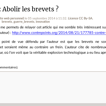
Abolir les brevets ?
ite web personnel
)
le 05 septembre 2014 à 11:32
.
Licence CC By‑SA.
brevets
guerre_brevets
innovation
 me permets de relayer cet article qui me semble très intéressant sur 
auteur) :
http://www.contrepoints.org/2014/08/21/177785-contre-l
 point de vue défendu par l'auteur est que les brevets ne so
et seraient même au contraire un frein. L'auteur cite de nombr
r, où l'on voit que la véritable explosion technologique a eu lieu apr
ommentaires
).
e