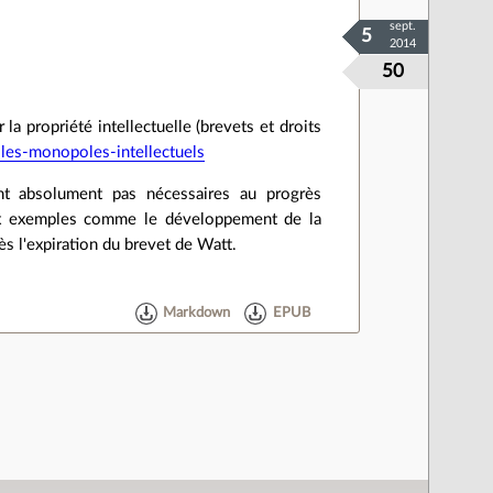
sept.
5
2014
50
la propriété intellectuelle (brevets et droits
es-monopoles-intellectuels
nt absolument pas nécessaires au progrès
eux exemples comme le développement de la
ès l'expiration du brevet de Watt.
Markdown
EPUB