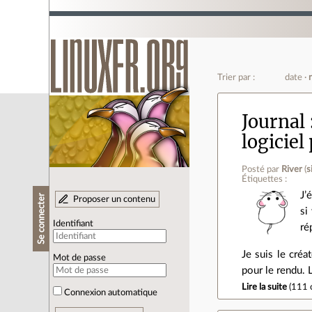
Trier par :
date
Journal
logiciel
Posté par
River
(
s
Étiquettes :
J’
Se connecter
Proposer un contenu
si
Identifiant
ré
Je suis le créa
Mot de passe
pour le rendu. 
Lire la suite
(
111 
Connexion automatique